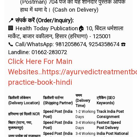
(Postman) 704 पेज की यह शानदार पुस्तक आपके
हाथ में थमा दे। (Cash on Delivery)
📍 संपर्क करें (Order/Inquiry):
🏢 Health Today Publication🏠 10, बिंदल धर्मशाला
मार्केट, बाजार वकीलान, हिसार (हरियाणा) - 125001
📞 Call/WhatsApp: 9812058674, 9254358674 ☎️
Landline: 01662-283072
Click Here For Main
Websites..https://ayurvedictreatment
practice-book-hindi
समय
डिलीवरी लोकेशन
डिलीवरी पार्टनर
ट्रैकिंग (SEO
(Delivery
(Delivery Location)
(Shipping Partner)
Keywords)
Time)
Speed Post (India
1-2 Working
Track India Post
हरियाणा एवं दिल्ली NCR
Post)
Days
Consignment
बिहार (पटना, गया,
Speed Post (India
3-4 Working
Fastest Speed
मुजफ्फरपुर)
Post)
Days
Post Delivery
Speed Post (India
3-4 Working
India Post National
उत्तर प्रदेश एवं राजस्थान