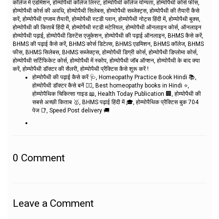
कॉलेज में एडमिशन, होम्योपैथी कॉलेज लिस्ट, होम्योपैथी कॉलेज योग्यता, होम्योपैथी कोर्स फीस,
होम्योपैथी कोर्स की अवधि, होम्योपैथी सिलेबस, होम्योपैथी सब्जेक्ट्स, होम्योपैथी की तैयारी कैसे
करें, होम्योपैथी एग्जाम तैयारी, होम्योपैथी स्टडी प्लान, होम्योपैथी नोट्स हिंदी में, होम्योपैथी बुक्स,
होम्योपैथी की किताबें हिंदी में, होम्योपैथी स्टडी मटेरियल, होम्योपैथी ऑनलाइन कोर्स, ऑनलाइन
होम्योपैथी पढ़ाई, होम्योपैथी डिस्टेंस एजुकेशन, होम्योपैथी की पढ़ाई ऑनलाइन, BHMS कैसे करें,
BHMS की पढ़ाई कैसे करें, BHMS कोर्स डिटेल्स, BHMS एडमिशन, BHMS कॉलेज, BHMS
फीस, BHMS सिलेबस, BHMS सब्जेक्ट्स, होम्योपैथी डिग्री कोर्स, होम्योपैथी डिप्लोमा कोर्स,
होम्योपैथी सर्टिफिकेट कोर्स, होम्योपैथी में स्कोप, होम्योपैथी जॉब ऑप्शन, होम्योपैथी के बाद क्या
करें, होम्योपैथी डॉक्टर की सैलरी, होम्योपैथी प्रैक्टिस कैसे शुरू करें !
होम्योपैथी की पढ़ाई कैसे करें 🩺, Homeopathy Practice Book Hindi 📚,
होम्योपैथी डॉक्टर कैसे बनें 👨‍⚕️, Best homeopathy books in Hindi ⭐,
होम्योपैथिक चिकित्सा गाइड 📖, Health Today Publication 🏢, होम्योपैथी की
सबसे अच्छी किताब 🥇, BHMS पढ़ाई हिंदी में 🎓, होम्योपैथिक प्रैक्टिस बुक 704
पेज 📑, Speed Post delivery 🚚
0
Comment
Leave a Comment