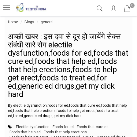
0
Home
Blogs
general
अच्छी खबर : इस दवा से दूर हो जायेंगे सेक्स संबंधी
अच्छी खबर : इस दवा से दूर हो जायेंगे सेक्स
संबंधी सारे रोग electile
dysfunction,foods for ed,foods that
cure ed,foods that help ed,foods
that help erections,foods to help
get erect,foods to treat ed,for
ed,generic ed drugs,get my dick
hard
By electile dysfunction,foods for ed,foods that cure ed,foods that help
ed,foods that help erections,foods to help get erect,foods to treat
ed,for ed,generic ed drugs,get my dick hard
Electile dysfunction
Foods for ed
Foods that cure ed
Foods that help ed
Foods that help erections