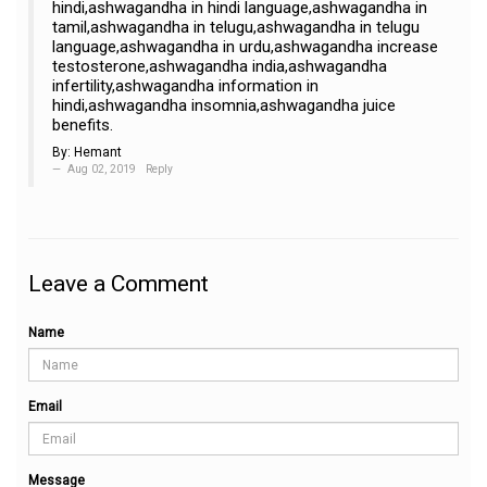
hindi,ashwagandha in hindi language,ashwagandha in
tamil,ashwagandha in telugu,ashwagandha in telugu
language,ashwagandha in urdu,ashwagandha increase
testosterone,ashwagandha india,ashwagandha
infertility,ashwagandha information in
hindi,ashwagandha insomnia,ashwagandha juice
benefits.
By:
Hemant
Aug 02, 2019
Reply
Leave a Comment
Name
Email
Message