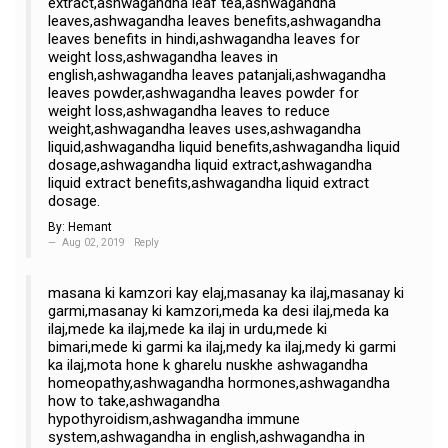
extract,ashwagandha leaf tea,ashwagandha
leaves,ashwagandha leaves benefits,ashwagandha
leaves benefits in hindi,ashwagandha leaves for
weight loss,ashwagandha leaves in
english,ashwagandha leaves patanjali,ashwagandha
leaves powder,ashwagandha leaves powder for
weight loss,ashwagandha leaves to reduce
weight,ashwagandha leaves uses,ashwagandha
liquid,ashwagandha liquid benefits,ashwagandha liquid
dosage,ashwagandha liquid extract,ashwagandha
liquid extract benefits,ashwagandha liquid extract
dosage.
By:
Hemant
Aug 02, 2019
Reply
masana ki kamzori kay elaj,masanay ka ilaj,masanay ki
garmi,masanay ki kamzori,meda ka desi ilaj,meda ka
ilaj,mede ka ilaj,mede ka ilaj in urdu,mede ki
bimari,mede ki garmi ka ilaj,medy ka ilaj,medy ki garmi
ka ilaj,mota hone k gharelu nuskhe ashwagandha
homeopathy,ashwagandha hormones,ashwagandha
how to take,ashwagandha
hypothyroidism,ashwagandha immune
system,ashwagandha in english,ashwagandha in