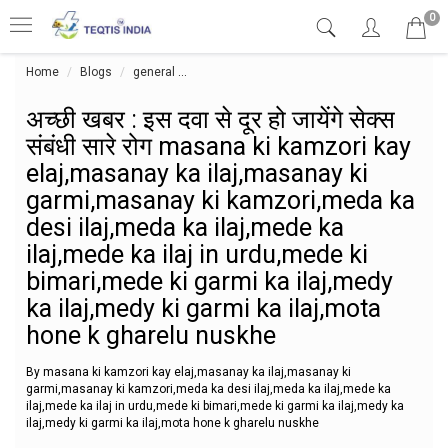
0
Home
Blogs
general
अच्छी खबर : इस दवा से दूर हो जायेंगे सेक्स संबं
अच्छी खबर : इस दवा से दूर हो जायेंगे सेक्स
संबंधी सारे रोग masana ki kamzori kay
elaj,masanay ka ilaj,masanay ki
garmi,masanay ki kamzori,meda ka
desi ilaj,meda ka ilaj,mede ka
ilaj,mede ka ilaj in urdu,mede ki
bimari,mede ki garmi ka ilaj,medy
ka ilaj,medy ki garmi ka ilaj,mota
hone k gharelu nuskhe
By masana ki kamzori kay elaj,masanay ka ilaj,masanay ki
garmi,masanay ki kamzori,meda ka desi ilaj,meda ka ilaj,mede ka
ilaj,mede ka ilaj in urdu,mede ki bimari,mede ki garmi ka ilaj,medy ka
ilaj,medy ki garmi ka ilaj,mota hone k gharelu nuskhe