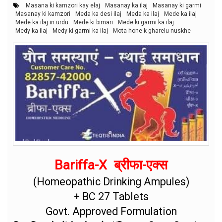
Masana ki kamzori kay elaj
Masanay ka ilaj
Masanay ki garmi
Masanay ki kamzori
Meda ka desi ilaj
Meda ka ilaj
Mede ka ilaj
Mede ka ilaj in urdu
Mede ki bimari
Mede ki garmi ka ilaj
Medy ka ilaj
Medy ki garmi ka ilaj
Mota hone k gharelu nuskhe
Bariffa-X ब्रीफा-एक्स
(Homeopathic Drinking Ampules)
+ BC 27 Tablets
Govt. Approved Formulation