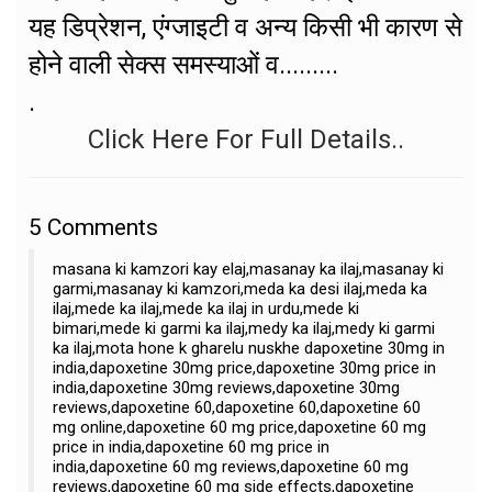
यह डिप्रेशन, एंग्जाइटी व अन्य किसी भी कारण से
होने वाली सेक्स समस्याओं व.........
.
Click Here For Full Details..
5
Comments
masana ki kamzori kay elaj,masanay ka ilaj,masanay ki
garmi,masanay ki kamzori,meda ka desi ilaj,meda ka
ilaj,mede ka ilaj,mede ka ilaj in urdu,mede ki
bimari,mede ki garmi ka ilaj,medy ka ilaj,medy ki garmi
ka ilaj,mota hone k gharelu nuskhe dapoxetine 30mg in
india,dapoxetine 30mg price,dapoxetine 30mg price in
india,dapoxetine 30mg reviews,dapoxetine 30mg
reviews,dapoxetine 60,dapoxetine 60,dapoxetine 60
mg online,dapoxetine 60 mg price,dapoxetine 60 mg
price in india,dapoxetine 60 mg price in
india,dapoxetine 60 mg reviews,dapoxetine 60 mg
reviews,dapoxetine 60 mg side effects,dapoxetine