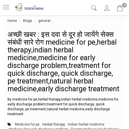
0
Home
Blogs
general
अच्छी खबर : इस दवा से दूर हो जायेंगे सेक्स संबं
अच्छी खबर : इस दवा से दूर हो जायेंगे सेक्स
संबंधी सारे रोग medicine for pe,herbal
therapy,indian herbal
medicine,medicine for early
discharge problem,treatment for
quick discharge, quick discharge,
pe treatment,natural herbal
medicine,early discharge treatment
By medicine for pe,herbal therapy,indian herbal medicine,medicine for
early discharge problem,treatment for quick discharge, quick
discharge, pe treatment,natural herbal medicine,early discharge
treatment
Medicine for pe
Herbal therapy
Indian herbal medicine