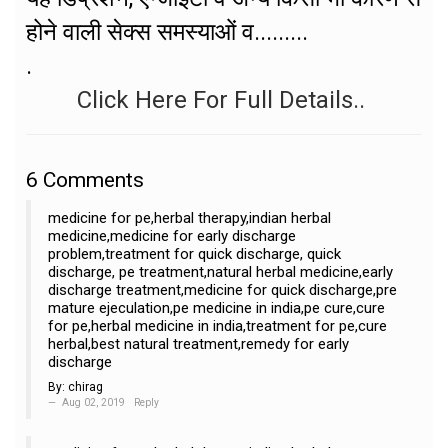
होने वाली सेक्स समस्याओं व.........
.
Click Here For Full Details..
6
Comments
medicine for pe,herbal therapy,indian herbal
medicine,medicine for early discharge
problem,treatment for quick discharge, quick
discharge, pe treatment,natural herbal medicine,early
discharge treatment,medicine for quick discharge,pre
mature ejeculation,pe medicine in india,pe cure,cure
for pe,herbal medicine in india,treatment for pe,cure
herbal,best natural treatment,remedy for early
discharge
By:
chirag
Aug 02, 2019
Reply