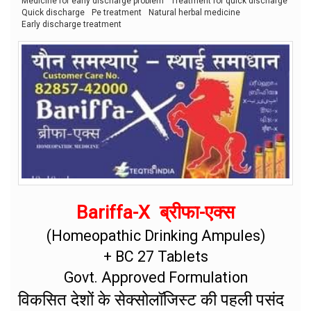
Medicine for early discharge problem
Treatment for quick discharge
Quick discharge
Pe treatment
Natural herbal medicine
Early discharge treatment
Bariffa-X ब्रीफा-एक्स
(Homeopathic Drinking Ampules)
+ BC 27 Tablets
Govt. Approved Formulation
विकसित देशों के सेक्सोलॉजिस्ट की पहली पसंद