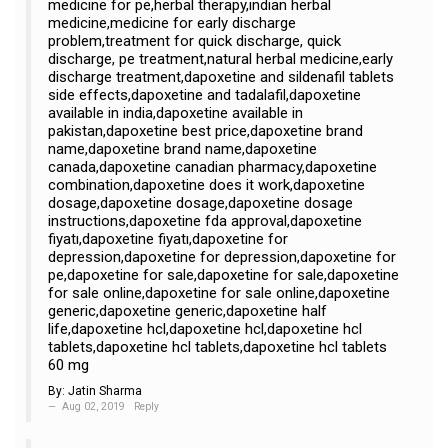
medicine for pe,herbal therapy,indian herbal
medicine,medicine for early discharge
problem,treatment for quick discharge, quick
discharge, pe treatment,natural herbal medicine,early
discharge treatment,dapoxetine and sildenafil tablets
side effects,dapoxetine and tadalafil,dapoxetine
available in india,dapoxetine available in
pakistan,dapoxetine best price,dapoxetine brand
name,dapoxetine brand name,dapoxetine
canada,dapoxetine canadian pharmacy,dapoxetine
combination,dapoxetine does it work,dapoxetine
dosage,dapoxetine dosage,dapoxetine dosage
instructions,dapoxetine fda approval,dapoxetine
fiyatı,dapoxetine fiyatı,dapoxetine for
depression,dapoxetine for depression,dapoxetine for
pe,dapoxetine for sale,dapoxetine for sale,dapoxetine
for sale online,dapoxetine for sale online,dapoxetine
generic,dapoxetine generic,dapoxetine half
life,dapoxetine hcl,dapoxetine hcl,dapoxetine hcl
tablets,dapoxetine hcl tablets,dapoxetine hcl tablets
60 mg
By:
Jatin Sharma
Aug 02, 2019
Reply