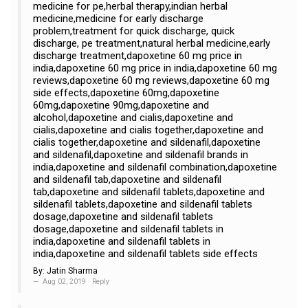
medicine for pe,herbal therapy,indian herbal
medicine,medicine for early discharge
problem,treatment for quick discharge, quick
discharge, pe treatment,natural herbal medicine,early
discharge treatment,dapoxetine 60 mg price in
india,dapoxetine 60 mg price in india,dapoxetine 60 mg
reviews,dapoxetine 60 mg reviews,dapoxetine 60 mg
side effects,dapoxetine 60mg,dapoxetine
60mg,dapoxetine 90mg,dapoxetine and
alcohol,dapoxetine and cialis,dapoxetine and
cialis,dapoxetine and cialis together,dapoxetine and
cialis together,dapoxetine and sildenafil,dapoxetine
and sildenafil,dapoxetine and sildenafil brands in
india,dapoxetine and sildenafil combination,dapoxetine
and sildenafil tab,dapoxetine and sildenafil
tab,dapoxetine and sildenafil tablets,dapoxetine and
sildenafil tablets,dapoxetine and sildenafil tablets
dosage,dapoxetine and sildenafil tablets
dosage,dapoxetine and sildenafil tablets in
india,dapoxetine and sildenafil tablets in
india,dapoxetine and sildenafil tablets side effects
By:
Jatin Sharma
Aug 02, 2019
Reply