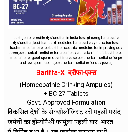
best gel for erectile dysfunction in india,best ginseng for erectile
dysfunction,best hamdard medicine for erectile dysfunction,best
hashmi medicine for pe,best hemopathic medicine for improving sex
power,best herbal medicine for erectile dysfunction in india,best herbal
medicine for good sperm count increase,best herbal medicine for pe
and low sperm count,best herbal medicine for sex power,
Bariffa-X ब्रीफा-एक्स
(Homeopathic Drinking Ampules)
+ BC 27 Tablets
Govt. Approved Formulation
विकसित देशों के सेक्सोलॉजिस्ट की पहली पसंद
जर्मनी का होम्योपैथी फार्मुला पहली बार भारत
में निर्मित हुआ है। यह फार्मुला लगभग सभी