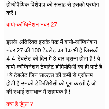
होम्योपैथिक विशेषज्ञ की सलाह से इसको प्रयोग
करें।
बायो-कॉम्बिनेशन नंबर 27
इसके अतिरिक्त इसके पैक में बायो-कॉम्बिनेशन
नंबर 27 की 100 टेबलेट का पैक भी है जिसकी
4-4 टेबलेट को दिन में 3 बार चूसना होता है ! ये
बायो-कॉम्बिनेशन टेबलेट होमियोपैथी का ही पार्ट है
! ये टेबलेट जिन साल्ट्स की कमी से प्रॉब्लम
होती है उनकी डेफिशियेंसी को पूरा करती है जो
की स्थाई समाधान में सहायक है !
क्या है एंपुल ?