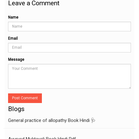
Leave a Comment
Name
Email
Message
Post Comment
Blogs
General practice of allopathy Book Hindi 🩺
Ayurved Muktavali Book Hindi Pdf