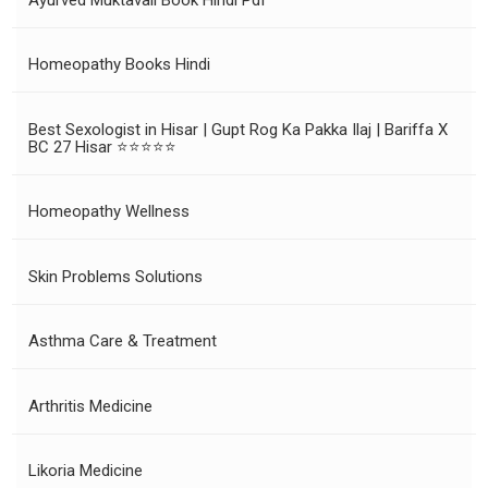
Homeopathy Books Hindi
Best Sexologist in Hisar | Gupt Rog Ka Pakka Ilaj | Bariffa X
BC 27 Hisar ⭐⭐⭐⭐⭐
Homeopathy Wellness
Skin Problems Solutions
Asthma Care & Treatment
Arthritis Medicine
Likoria Medicine