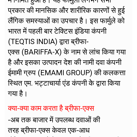
प्रकार की मानसिक और शारीरिक कारणों से हुई
लैंगिक समस्याओं का उपचार है। इस फार्मुले को
भारत में पहली बार टेक्टिस इंडिया कंपनी
(TEQTIS INDIA) द्वारा ब्रीफा-
एक्स (BARIFFA-X) के नाम से लांच किया गया
है और इसका उत्पादन देश की नामी दवा कंपनी
ईमामी ग्रुप (EMAMI GROUP) की कलकत्ता
स्थित एम. भट्टाचार्या एंड कंपनी केे द्वारा किया
गया है।
क्या-क्या काम करता है ब्रीफा-एक्स
-अब तक बाजार में उपलब्ध दवाओं की
तरह ब्रीफा-एक्स केवल एक-आध