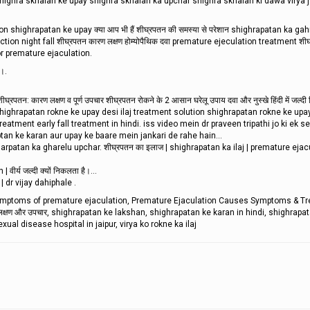
shighra skhalan ke upay shighra skhalan ka upchar shighra skhalan ki dawa virya j
 shighrapatan ke upay क्या आप भी हैं शीघ्रपतन की समस्या से परेशान shighrapatan ka gahr
ction night fall शीघ्रपतन कारण लक्षण होम्योपैथिक दवा premature ejeculation treatment शीघ्
for premature ejaculation.
ै।.
पतन: कारण लक्षण व पूर्ण उपचार शीघ्रपतन रोकने के 2 आसान घरेलू उपाय दवा और नुस्खे हिंदी में जल्दी डि
di shighrapatan rokne ke upay desi ilaj treatment solution shighrapatan rokne ke upa
tment early fall treatment in hindi. iss video mein dr praveen tripathi jo ki ek se
tan ke karan aur upay ke baare mein jankari de rahe hain...
patan ka gharelu upchar. शीघ्रपतन का इलाज | shighrapatan ka ilaj | premature ejacu
्य जल्दी क्यों निकलता है।...
| dr vijay dahiphale .
Symptoms of premature ejaculation, Premature Ejaculation Causes Symptoms & T
लक्षण और उपचार, shighrapatan ke lakshan, shighrapatan ke karan in hindi, shighrapa
ual disease hospital in jaipur, virya ko rokne ka ilaj