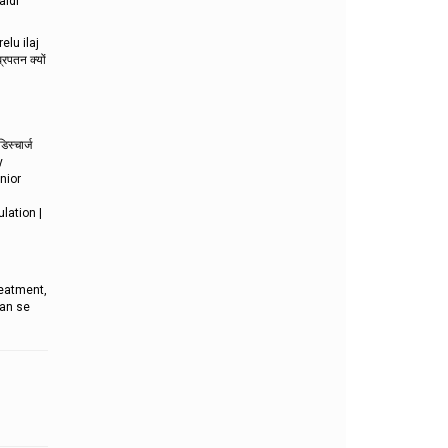
aldi
elu ilaj
रपतन क्यों
स्चार्ज
y
nior
lation |
reatment,
tan se