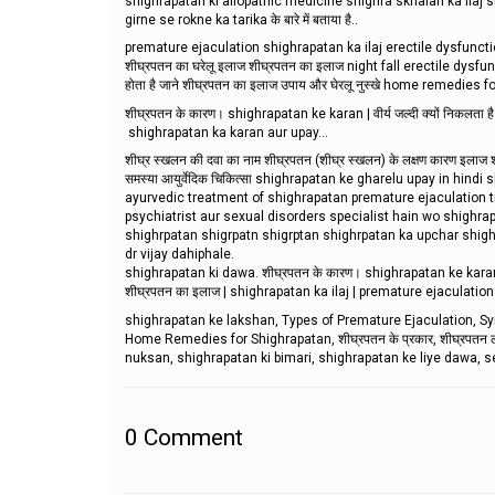
shighrapatan ki allopathic medicine shighra skhalan ka ilaj 
girne se rokne ka tarika के बारे में बताया है..
premature ejaculation shighrapatan ka ilaj erectile dysfunction
शीघ्रपतन का घरेलू इलाज शीघ्रपतन का इलाज night fall erectile dysfun
होता है जाने शीघ्रपतन का इलाज उपाय और घेरलू नुस्खे home remedies 
शीघ्रपतन के कारण। shighrapatan ke karan | वीर्य जल्दी क्यों निकलता ह
shighrapatan ka karan aur upay...
शीघ्र स्खलन की दवा का नाम शीघ्रपतन (शीघ्र स्खलन) के लक्षण कारण इलाज शीघ्र
समस्या आयुर्वेदिक चिकित्सा shighrapatan ke gharelu upay in hin
ayurvedic treatment of shighrapatan premature ejaculation trea
psychiatrist aur sexual disorders specialist hain wo shighrap
shighrpatan shigrpatn shigrptan shighrpatan ka upchar shighar
dr vijay dahiphale.
shighrapatan ki dawa. शीघ्रपतन के कारण। shighrapatan ke karan | वीर
शीघ्रपतन का इलाज | shighrapatan ka ilaj | premature ejaculation 
shighrapatan ke lakshan, Types of Premature Ejaculation, 
Home Remedies for Shighrapatan, शीघ्रपतन के प्रकार, शीघ्रपतन 
nuksan, shighrapatan ki bimari, shighrapatan ke liye dawa, sex
0
Comment