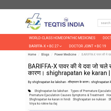
WORLD-CLASS HOMEOPATHIC MEDICINES
DOCT
BARIFFA-X + BC 27
DOCTOR JOINT + BC 19
Home
Blogs
Power Medicine
BARIFFA-X पावर की ये दव
BARIFFA-X पावर की ये दवा जो चले
कारण। shighrapatan ke karan | वीर
By shighrapatan ke lakshan - शीघ्रपतन के कारण। shighrapatan ke ka
Shighrapatan ke lakshan
Types of Premature Ejaculati
Premature Ejaculation Causes Symptoms & Treatment
Ho
Shighrapatan ke karan in hindi
Shighrapatan se nuksan
S
Virya ko rokne ka ilaj