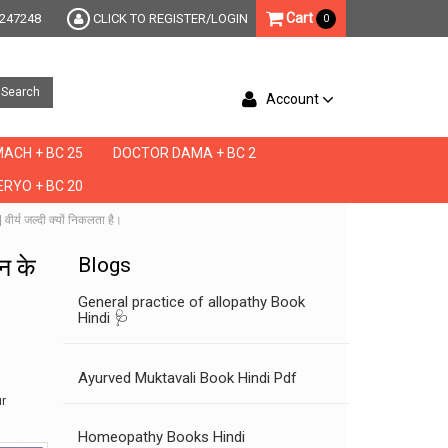
Cart
247248
CLICK TO REGISTER/LOGIN
0
Search
Account
ACH + BC 25
DOCTOR DAMA + BC 2
RYO + BC 20
्य जल्दी क्यों निकलता है।
न के
Blogs
General practice of allopathy Book
Hindi 🩺
Ayurved Muktavali Book Hindi Pdf
ur
Homeopathy Books Hindi