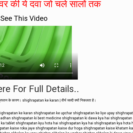
र की ये दवा जो चले सालों तक
See This Video
re For Full Details..
तन के कारण। shighrapatan ke karan | वीर्य जल्दी क्यों निकलता है।
डे जी ने shighrapatan ke karan shighrapatan ke upchar shighrapatan ke liye upay shighrapa
adhan shighrapatan ki best medicine shighrapatan ki dawa kya hai shighrapatan 
 ka tablet shighrapatan kyu hota hai shighrapatan kya hai shighrapatan kya hota 
apatan kaise roka jaye shighrapatan kaise dur hoga shighrapatan kaise khatam ka