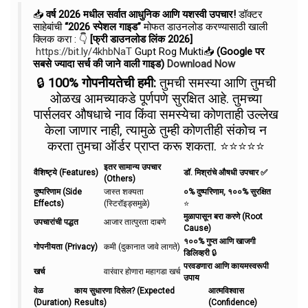
📥
वर्ष 2026 मधील सर्वात आधुनिक आणि यशस्वी उपचार!
डॉक्टर
साहेबांची
“2026 स्पेशल गाइड”
मोफत डाउनलोड करण्यासाठी खाली
क्लिक करा : 👇
[फ्री डाउनलोड लिंक 2026]
https://bit.ly/4khbNaT
Gupt Rog Mukti📥
(Google पर
सबसे ज्यादा सर्च की जाने वाली गाइड)
Download Now
🔒
100% गोपनीयतेची हमी:
तुमची समस्या आणि तुमची
ओळख आमच्याकडे पूर्णपणे सुरक्षित आहे. तुमच्या
पार्सलवर औषधाचे नाव किंवा समस्येचा कोणताही उल्लेख
केला जाणार नाही, त्यामुळे तुम्ही कोणतीही संकोच न
करता तुमचा ऑर्डर प्राप्त करू शकता. ⭐⭐⭐⭐⭐
इतर सामान्य उपचार
वैशिष्ट्ये (Features)
डॉ. मिश्रांचे औषधी उपचार ✅
(Others)
दुष्परिणाम (Side
जास्त शक्यता
०% दुष्परिणाम, १००% सुरक्षित
Effects)
(स्टिरॉइड्समुळे)
⭐
मुळापासून बरा करणे (Root
उपचारांची पद्धत
आजार तात्पुरता दाबणे
Cause)
१००% गुप्त आणि खाजगी
गोपनीयता (Privacy)
कमी (दुकानात जावे लागते)
डिलिव्हरी
🔒
परवडणारा आणि कायमस्वरूपी
खर्च
वारंवार होणारा महागडा खर्च
उपाय
वेळ
काय सुधारणा दिसेल? (Expected
आत्मविश्वास
(Duration)
Results)
(Confidence)