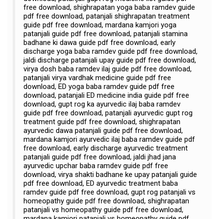
free download, shighrapatan yoga baba ramdev guide
pdf free download, patanjali shighrapatan treatment
guide pdf free download, mardana kamjori yoga
patanjali guide pdf free download, patanjali stamina
badhane ki dawa guide pdf free download, early
discharge yoga baba ramdev guide pdf free download,
jaldi discharge patanjali upay guide pdf free download,
virya dosh baba ramdev ilaj guide pdf free download,
patanjali virya vardhak medicine guide pdf free
download, ED yoga baba ramdev guide pdf free
download, patanjali ED medicine india guide pdf free
download, gupt rog ka ayurvedic ilaj baba ramdev
guide pdf free download, patanjali ayurvedic gupt rog
treatment guide pdf free download, shighrapatan
ayurvedic dawa patanjali guide pdf free download,
mardana kamjori ayurvedic ilaj baba ramdev guide pdf
free download, early discharge ayurvedic treatment
patanjali guide pdf free download, jaldi jhad jana
ayurvedic upchar baba ramdev guide pdf free
download, virya shakti badhane ke upay patanjali guide
pdf free download, ED ayurvedic treatment baba
ramdev guide pdf free download, gupt rog patanjali vs
homeopathy guide pdf free download, shighrapatan
patanjali vs homeopathy guide pdf free download,
mardana kamjori patanjali vs homeopathy guide pdf