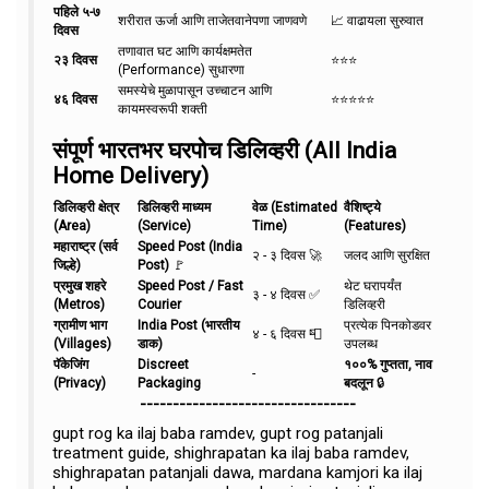
पहिले ५-७
शरीरात ऊर्जा आणि ताजेतवानेपणा जाणवणे
📈 वाढायला सुरुवात
दिवस
तणावात घट आणि कार्यक्षमतेत
२३ दिवस
⭐⭐⭐
(Performance) सुधारणा
समस्येचे मुळापासून उच्चाटन आणि
४६ दिवस
⭐⭐⭐⭐⭐
कायमस्वरूपी शक्ती
संपूर्ण भारतभर घरपोच डिलिव्हरी (All India
Home Delivery)
डिलिव्हरी क्षेत्र
डिलिव्हरी माध्यम
वेळ (Estimated
वैशिष्ट्ये
(Area)
(Service)
Time)
(Features)
महाराष्ट्र (सर्व
Speed Post (India
२ - ३ दिवस 🚀
जलद आणि सुरक्षित
जिल्हे)
Post)
🚩
प्रमुख शहरे
Speed Post / Fast
थेट घरापर्यंत
३ - ४ दिवस ✅
(Metros)
Courier
डिलिव्हरी
ग्रामीण भाग
India Post (भारतीय
प्रत्येक पिनकोडवर
४ - ६ दिवस 📮
(Villages)
डाक)
उपलब्ध
पॅकेजिंग
Discreet
१००% गुप्तता, नाव
-
(Privacy)
Packaging
बदलून
🔒
---------------------------------
gupt rog ka ilaj baba ramdev, gupt rog patanjali
treatment guide, shighrapatan ka ilaj baba ramdev,
shighrapatan patanjali dawa, mardana kamjori ka ilaj