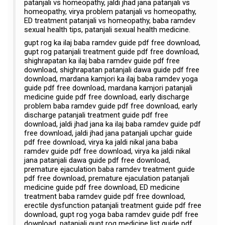
patanjali vs homeopathy, jaldi jhad jana patanjali vs
homeopathy, virya problem patanjali vs homeopathy,
ED treatment patanjali vs homeopathy, baba ramdev
sexual health tips, patanjali sexual health medicine.
gupt rog ka ilaj baba ramdev guide pdf free download,
gupt rog patanjali treatment guide pdf free download,
shighrapatan ka ilaj baba ramdev guide pdf free
download, shighrapatan patanjali dawa guide pdf free
download, mardana kamjori ka ilaj baba ramdev yoga
guide pdf free download, mardana kamjori patanjali
medicine guide pdf free download, early discharge
problem baba ramdev guide pdf free download, early
discharge patanjali treatment guide pdf free
download, jaldi jhad jana ka ilaj baba ramdev guide pdf
free download, jaldi jhad jana patanjali upchar guide
pdf free download, virya ka jaldi nikal jana baba
ramdev guide pdf free download, virya ka jaldi nikal
jana patanjali dawa guide pdf free download,
premature ejaculation baba ramdev treatment guide
pdf free download, premature ejaculation patanjali
medicine guide pdf free download, ED medicine
treatment baba ramdev guide pdf free download,
erectile dysfunction patanjali treatment guide pdf free
download, gupt rog yoga baba ramdev guide pdf free
download, patanjali gupt rog medicine list guide pdf