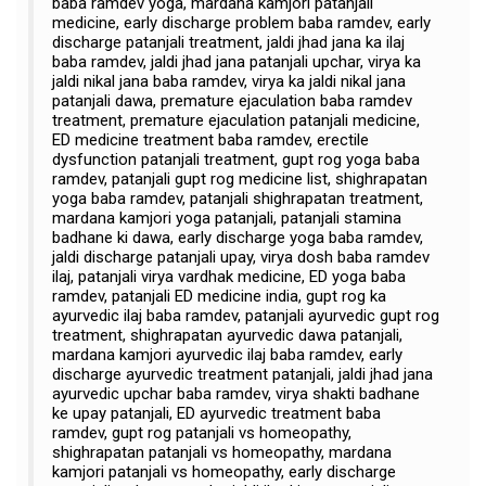
baba ramdev yoga, mardana kamjori patanjali
medicine, early discharge problem baba ramdev, early
discharge patanjali treatment, jaldi jhad jana ka ilaj
baba ramdev, jaldi jhad jana patanjali upchar, virya ka
jaldi nikal jana baba ramdev, virya ka jaldi nikal jana
patanjali dawa, premature ejaculation baba ramdev
treatment, premature ejaculation patanjali medicine,
ED medicine treatment baba ramdev, erectile
dysfunction patanjali treatment, gupt rog yoga baba
ramdev, patanjali gupt rog medicine list, shighrapatan
yoga baba ramdev, patanjali shighrapatan treatment,
mardana kamjori yoga patanjali, patanjali stamina
badhane ki dawa, early discharge yoga baba ramdev,
jaldi discharge patanjali upay, virya dosh baba ramdev
ilaj, patanjali virya vardhak medicine, ED yoga baba
ramdev, patanjali ED medicine india, gupt rog ka
ayurvedic ilaj baba ramdev, patanjali ayurvedic gupt rog
treatment, shighrapatan ayurvedic dawa patanjali,
mardana kamjori ayurvedic ilaj baba ramdev, early
discharge ayurvedic treatment patanjali, jaldi jhad jana
ayurvedic upchar baba ramdev, virya shakti badhane
ke upay patanjali, ED ayurvedic treatment baba
ramdev, gupt rog patanjali vs homeopathy,
shighrapatan patanjali vs homeopathy, mardana
kamjori patanjali vs homeopathy, early discharge