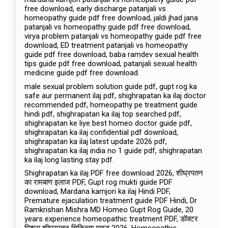
free download, early discharge patanjali vs
homeopathy guide pdf free download, jaldi jhad jana
patanjali vs homeopathy guide pdf free download,
virya problem patanjali vs homeopathy guide pdf free
download, ED treatment patanjali vs homeopathy
guide pdf free download, baba ramdev sexual health
tips guide pdf free download, patanjali sexual health
medicine guide pdf free download.
male sexual problem solution guide pdf, gupt rog ka
safe aur permanent ilaj pdf, shighrapatan ka ilaj doctor
recommended pdf, homeopathy pe treatment guide
hindi pdf, shighrapatan ka ilaj top searched pdf,
shighrapatan ke liye best homeo doctor guide pdf,
shighrapatan ka ilaj confidential pdf download,
shighrapatan ka ilaj latest update 2026 pdf,
shighrapatan ka ilaj india no 1 guide pdf, shighrapatan
ka ilaj long lasting stay pdf.
Shighrapatan ka ilaj PDF free download 2026, शीघ्रपतन
का रामबाण इलाज PDF, Gupt rog mukti guide PDF
download, Mardana kamjori ka ilaj Hindi PDF,
Premature ejaculation treatment guide PDF Hindi, Dr
Ramkrishan Mishra MD Homeo Gupt Rog Guide, 20
years experience homeopathic treatment PDF, डॉक्टर