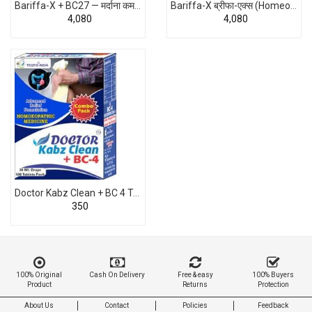
Bariffa-X + BC27 — मर्दाना कमज़ोरी, ED और शीघ्रपतन के लिए एडवांस होम्योपैथिक समाधान | भारत का पहला Combo Pack
Bariffa-X ब्रीफा-एक्स (Homeopathic Drinking Ampules)
₹4,080
₹4,080
Doctor Kabz Clean + BC 4 Tablet (Constipation Medicine)
₹350
100% Original
Cash On Delivery
Free & easy
100% Buyers
Product
Returns
Protection
About Us
Contact
Policies
Feedback