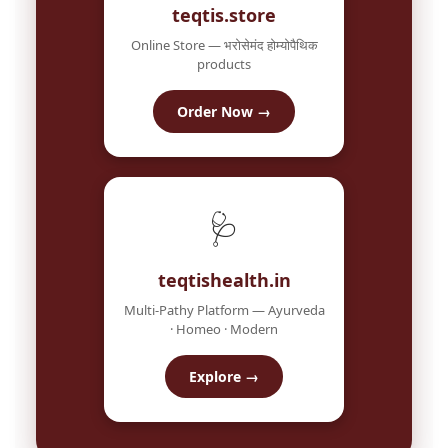
teqtis.store
Online Store — भरोसेमंद होम्योपैथिक
products
Order Now →
🩺
teqtishealth.in
Multi-Pathy Platform — Ayurveda
· Homeo · Modern
Explore →