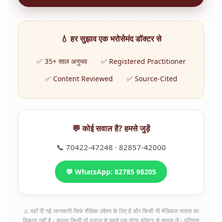
💧 हर सुझाव एक भरोसेमंद डॉक्टर से
✅ 35+ साल अनुभव
✅ Registered Practitioner
✅ Content Reviewed
✅ Source-Cited
💬 कोई सवाल है? हमसे जुड़ें
📞 70422-47248 · 82857-42000
💬 WhatsApp: 82785 98205
⚠️ यहाँ दी गई जानकारी सिर्फ़ शैक्षिक उद्देश्य के लिए है और किसी भी मेडिकल सलाह का
विकल्प नहीं है। कृपया किसी भी इलाज से पहले एक योग्य डॉक्टर से सलाह लें। परिणाम