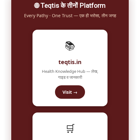
🌐 Teqtis के तीनों Platform
Every Pathy · One Trust — एक ही भरोसा, तीन जगह
📚
teqtis.in
Health Knowledge Hub — लेख,
गाइड व जानकारी
Visit →
🛒