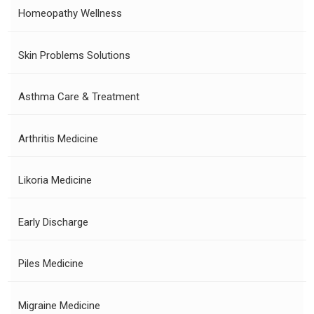
Homeopathy Wellness
Skin Problems Solutions
Asthma Care & Treatment
Arthritis Medicine
Likoria Medicine
Early Discharge
Piles Medicine
Migraine Medicine