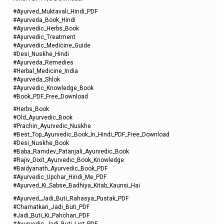
#Ayurved_Muktavali_Hindi_PDF
#Ayurveda_Book_Hindi
#Ayurvedic_Herbs_Book
#Ayurvedic_Treatment
#Ayurvedic_Medicine_Guide
#Desi_Nuskhe_Hindi
#Ayurveda_Remedies
#Herbal_Medicine_India
#Ayurveda_Shlok
#Ayurvedic_Knowledge_Book
#Book_PDF_Free_Download
#Herbs_Book
#Old_Ayurvedic_Book
#Prachin_Ayurvedic_Nuskhe
#Best_Top_Ayurvedic_Book_In_Hindi_PDF_Free_Download
#Desi_Nuskhe_Book
#Baba_Ramdev_Patanjali_Ayurvedic_Book
#Rajiv_Dixit_Ayurvedic_Book_Knowledge
#Baidyanath_Ayurvedic_Book_PDF
#Ayurvedic_Upchar_Hindi_Me_PDF
#Ayurved_Ki_Sabse_Badhiya_Kitab_Kaunsi_Hai
#Ayurved_Jadi_Buti_Rahasya_Pustak_PDF
#Chamatkari_Jadi_Buti_PDF
#Jadi_Buti_Ki_Pahchan_PDF
#Ayurvedic_Jadi_Buti_List_PDF