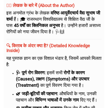
👨‍⚕️ लेखक के बारे में (About the Author)
इस अनमोल ग्रंथ के लेखक
वरिष्ठ आयुर्वेदचार्य वैद्य सुभाष जी
शर्मा
हैं। 🎓 राजस्थान विश्वविद्यालय से शिक्षित वैद्य जी के
पास
45 वर्षों का क्लिनिकल अनुभव
है। उन्होंने हजारों असाध्य
रोगियों को नया जीवन दिया है। 🩺🙌
🔍 किताब के अंदर क्या है? (Detailed Knowledge
Inside)
यह पुस्तक ज्ञान का एक विशाल भंडार है, जिसमें आपको मिलता
है:
🩺 पूर्ण रोग विवरण:
इसमें सभी
रोगों के कारण
(Causes), लक्षण (Symptoms) और उपचार
(Treatment)
का पूर्ण विवरण दिया गया है।
🌿 जड़ी-बूटियों की पहचान:
औषधियों के नाम, उनकी
पहचान और
विभिन्न भाषाओं में उनके नाम
दिए गए हैं।