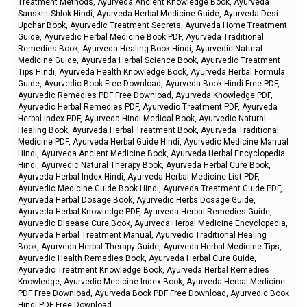
Treatment Methods, Ayurveda Ancient Knowledge Book, Ayurveda
Sanskrit Shlok Hindi, Ayurveda Herbal Medicine Guide, Ayurveda Desi
Upchar Book, Ayurvedic Treatment Secrets, Ayurveda Home Treatment
Guide, Ayurvedic Herbal Medicine Book PDF, Ayurveda Traditional
Remedies Book, Ayurveda Healing Book Hindi, Ayurvedic Natural
Medicine Guide, Ayurveda Herbal Science Book, Ayurvedic Treatment
Tips Hindi, Ayurveda Health Knowledge Book, Ayurveda Herbal Formula
Guide, Ayurvedic Book Free Download, Ayurveda Book Hindi Free PDF,
Ayurvedic Remedies PDF Free Download, Ayurveda Knowledge PDF,
Ayurvedic Herbal Remedies PDF, Ayurvedic Treatment PDF, Ayurveda
Herbal Index PDF, Ayurveda Hindi Medical Book, Ayurvedic Natural
Healing Book, Ayurveda Herbal Treatment Book, Ayurveda Traditional
Medicine PDF, Ayurveda Herbal Guide Hindi, Ayurvedic Medicine Manual
Hindi, Ayurveda Ancient Medicine Book, Ayurveda Herbal Encyclopedia
Hindi, Ayurvedic Natural Therapy Book, Ayurveda Herbal Cure Book,
Ayurveda Herbal Index Hindi, Ayurveda Herbal Medicine List PDF,
Ayurvedic Medicine Guide Book Hindi, Ayurveda Treatment Guide PDF,
Ayurveda Herbal Dosage Book, Ayurvedic Herbs Dosage Guide,
Ayurveda Herbal Knowledge PDF, Ayurveda Herbal Remedies Guide,
Ayurvedic Disease Cure Book, Ayurveda Herbal Medicine Encyclopedia,
Ayurveda Herbal Treatment Manual, Ayurvedic Traditional Healing
Book, Ayurveda Herbal Therapy Guide, Ayurveda Herbal Medicine Tips,
Ayurvedic Health Remedies Book, Ayurveda Herbal Cure Guide,
Ayurvedic Treatment Knowledge Book, Ayurveda Herbal Remedies
Knowledge, Ayurvedic Medicine Index Book, Ayurveda Herbal Medicine
PDF Free Download, Ayurveda Book PDF Free Download, Ayurvedic Book
Hindi PDF Free Download.