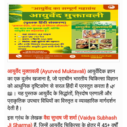
आयुर्वेद मुक्तावली (Ayurved Muktavali)
आयुर्वेदिक ज्ञान
का एक दुर्लभ खजाना है, जो प्राचीन भारतीय चिकित्सा विज्ञान
को आधुनिक दृष्टिकोण से सरल हिंदी में प्रस्तुत करता है 🌿
📖। यह पुस्तक आयुर्वेद के सिद्धांतों, त्रिदोष प्रणाली और
प्राकृतिक उपचार विधियों का विस्तृत व व्यावहारिक मार्गदर्शन
देती है।
इस ग्रंथ के लेखक
वैद्य सुभाष जी शर्मा (Vaidya Subhash
Ji Sharma)
हैं, जिन्हें आयुर्वेद चिकित्सा के क्षेत्र में 45+ वर्षों