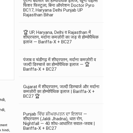
पुरानी बवासीर का होम्योपैथिक इलाज, खूनी पाइल्स
फिशर फिस्टुला, बिना ऑपरेशन Doctor Pyro
BC17, Haryana Delhi Punjab UP
Rajasthan Bihar
🏆 UP, Haryana, Delhi व Rajasthan में
शीघ्रपतन, मर्दाना कमज़ोरी का जड़ से होम्योपैथिक
इलाज — Bariffa-X + BC27
पंजाब व चंडीगढ़ में शीघ्रपतन, मर्दाना कमज़ोरी व
जल्दी डिस्चार्ज का होम्योपैथिक इलाज — 🏆
Bariffa-X + BC27
Gujarat में शीघ्रपतन, जल्दी डिस्चार्ज और मर्दाना
कमज़ोरी का होम्योपैथिक इलाज | Bariffa-X +
BC27 🏆
ndi,
ndi,
Punjab ਵਿੱਚ ਸ਼ੀਘਰਪਤਨ ਦਾ ਇਲਾਜ —
शीघ्रपतन (Jaldi Jhadna), धात रोग,
Nightfall — 40 शोध-आधारित सवाल-जवाब |
atment
Bariffa-X + BC27
k hindi
,