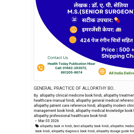
GENERAL PRACTICE OF ALLOPATHY BO...
By allopathy clinical medicine book hindi, allopathy treatmen
healthcare manual hindi, allopathy general medical reference 
allopathy patient care reference hindi, allopathy modern clini
management book hindi, allopathy medical knowledge book hin
allopathy professional healthcare book hindi
• Mar 03 2026
allopathy book in hindi
,
best allopathy book hindi
,
allopathic medic
book hindi
,
allopathy diagnosis book hindi
,
allopathy dosage guide hi