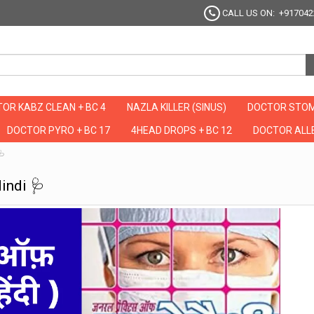
CALL US ON: +917042
OR KABZ CLEAN + BC 4
NAZLA KILLER (SINUS)
DOCTOR STOM
DOCTOR PYRO + BC 17
4HEAD DROPS + BC 12
DOCTOR ALLE
🩺
indi 🩺