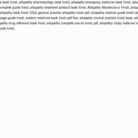
a book hindi
,
allopathy pharmacology book hindi
,
allopathy emergency medicine book hindi
,
all
complete guide hindi
,
allopathy treatment protocol book hindi
,
Allopathy Masterclass Hindi
,
allop
allopathy book hindi 2026
,
general practice allopathy hindi pdf
,
allopathy medical guide hindi la
sage guide hindi
,
modern medicine book hindi pdf free
,
allopathy clinical practice hindi book
,
al
opathy drug reference book hindi
,
allopathy complete course hindi pdf
,
allopathy study material h
uide hindi
,