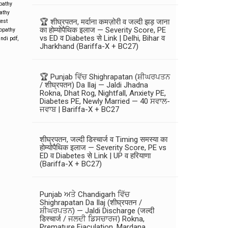
opathy
athy
🏆 शीघ्रपतन, मर्दाना कमज़ोरी व जल्दी झड़ जाना
test
का होम्योपैथिक इलाज — Severity Score, PE
lopathy
vs ED व Diabetes से Link | Delhi, Bihar व
indi pdf
,
Jharkhand (Bariffa-X + BC27)
🏆 Punjab ਵਿੱਚ Shighrapatan (ਸ਼ੀਘਰਪਤਨ
/ शीघ्रपतन) Da Ilaj — Jaldi Jhadna
Rokna, Dhat Rog, Nightfall, Anxiety PE,
Diabetes PE, Newly Married — 40 ਸਵਾਲ-
ਜਵਾਬ | Bariffa-X + BC27
शीघ्रपतन, जल्दी डिस्चार्ज व Timing समस्या का
होम्योपैथिक इलाज — Severity Score, PE vs
ED व Diabetes से Link | UP व हरियाणा
(Bariffa-X + BC27)
Punjab ਅਤੇ Chandigarh ਵਿੱਚ
Shighrapatan Da Ilaj (शीघ्रपतन /
ਸ਼ੀਘਰਪਤਨ) — Jaldi Discharge (जल्दी
डिस्चार्ज / ਜਲਦੀ ਡਿਸਚਾਰਜ) Rokna,
Premature Ejaculation, Mardana