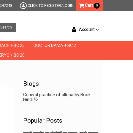
Cart
247248
CLICK TO REGISTER/LOGIN
0
Search
Account
ACH + BC 25
DOCTOR DAMA + BC 2
RYO + BC 20
Blogs
General practice of allopathy Book
Hindi 🩺
Popular Posts