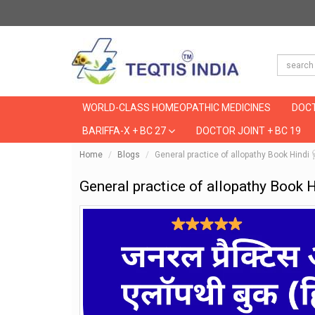
WORLD-CLASS HOMEOPATHIC MEDICINES
DOCT
BARIFFA-X + BC 27
DOCTOR JOINT + BC 19
Home
Blogs
General practice of allopathy Book Hindi 
General practice of allopathy Book H