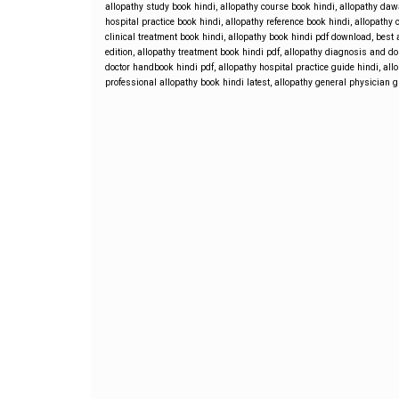
allopathy study book hindi
,
allopathy course book hindi
,
allopathy daw
hospital practice book hindi
,
allopathy reference book hindi
,
allopathy 
clinical treatment book hindi
,
allopathy book hindi pdf download
,
best 
edition
,
allopathy treatment book hindi pdf
,
allopathy diagnosis and do
doctor handbook hindi pdf
,
allopathy hospital practice guide hindi
,
all
professional allopathy book hindi latest
,
allopathy general physician g