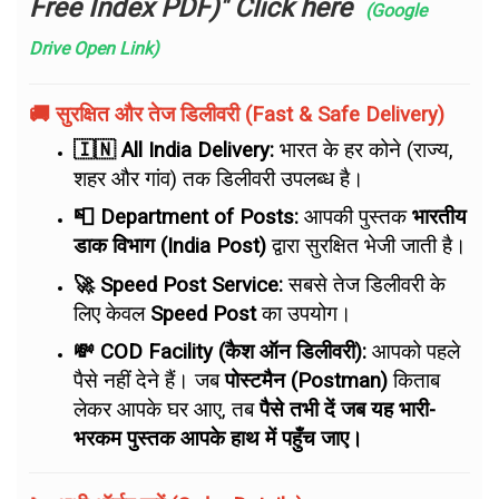
Free Index PDF)" Click here
(Google
Drive Open Link)
🚚 सुरक्षित और तेज डिलीवरी (Fast & Safe Delivery)
🇮🇳 All India Delivery:
भारत के हर कोने (राज्य,
शहर और गांव) तक डिलीवरी उपलब्ध है।
📮 Department of Posts:
आपकी पुस्तक
भारतीय
डाक विभाग (India Post)
द्वारा सुरक्षित भेजी जाती है।
🚀 Speed Post Service:
सबसे तेज डिलीवरी के
लिए केवल
Speed Post
का उपयोग।
💸 COD Facility (कैश ऑन डिलीवरी):
आपको पहले
पैसे नहीं देने हैं। जब
पोस्टमैन (Postman)
किताब
लेकर आपके घर आए, तब
पैसे तभी दें जब यह भारी-
भरकम पुस्तक आपके हाथ में पहुँच जाए।