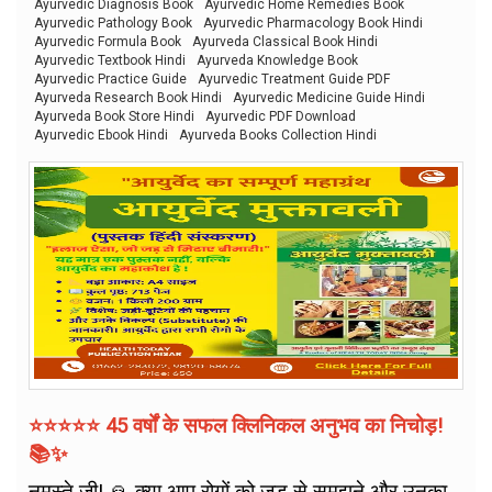
Ayurvedic Diagnosis Book
Ayurvedic Home Remedies Book
Ayurvedic Pathology Book
Ayurvedic Pharmacology Book Hindi
Ayurvedic Formula Book
Ayurveda Classical Book Hindi
Ayurvedic Textbook Hindi
Ayurveda Knowledge Book
Ayurvedic Practice Guide
Ayurvedic Treatment Guide PDF
Ayurveda Research Book Hindi
Ayurvedic Medicine Guide Hindi
Ayurveda Book Store Hindi
Ayurvedic PDF Download
Ayurvedic Ebook Hindi
Ayurveda Books Collection Hindi
⭐⭐⭐⭐⭐ 45 वर्षों के सफल क्लिनिकल अनुभव का निचोड़!
📚✨