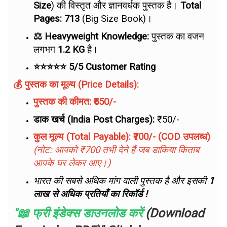
Size
) की विस्तृत और ज्ञानवर्धक पुस्तक है।
Total
Pages: 713
(Big Size Book)।
⚖️ Heavyweight Knowledge:
पुस्तक का वजन
लगभग
1.2 KG
है।
⭐⭐⭐⭐⭐ 5/5 Customer Rating
💰 पुस्तक का मूल्य (Price Details):
पुस्तक की कीमत:
₹650/-
डाक खर्च (India Post Charges):
₹50/-
कुल मूल्य (Total Payable):
₹700/- (COD उपलब्ध)
(नोट: आपको ₹700 तभी देने हैं जब डाकिया किताब
आपके घर लेकर आए।)
भारत की सबसे अधिक मांग वाली पुस्तक है और इसकी
1
लाख से अधिक प्रतियाँ का रिकॉर्ड !
"📖 फ्री इंडेक्स डाउनलोड करें
(Download