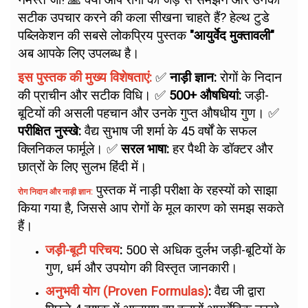
नमस्ते जी! 🙏 क्या आप रोगों को जड़ से समझने और उनका
सटीक उपचार करने की कला सीखना चाहते हैं? हेल्थ टुडे
पब्लिकेशन की सबसे लोकप्रिय पुस्तक
"आयुर्वेद मुक्तावली"
अब आपके लिए उपलब्ध है।
इस पुस्तक की मुख्य विशेषताएं:
✅
नाड़ी ज्ञान:
रोगों के निदान
की प्राचीन और सटीक विधि। ✅
500+ औषधियां:
जड़ी-
बूटियों की असली पहचान और उनके गुप्त औषधीय गुण। ✅
परीक्षित नुस्खे:
वैद्य सुभाष जी शर्मा के 45 वर्षों के सफल
क्लिनिकल फार्मूले। ✅
सरल भाषा:
हर पैथी के डॉक्टर और
छात्रों के लिए सुलभ हिंदी में।
पुस्तक में नाड़ी परीक्षा के रहस्यों को साझा
रोग निदान और नाड़ी ज्ञान:
किया गया है, जिससे आप रोगों के मूल कारण को समझ सकते
हैं।
जड़ी-बूटी परिचय
:
500 से अधिक दुर्लभ जड़ी-बूटियों के
गुण, धर्म और उपयोग की विस्तृत जानकारी।
अनुभवी योग (Proven Formulas)
:
वैद्य जी द्वारा