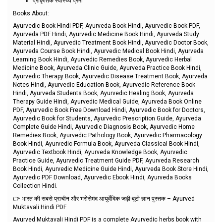
प्राकृतिक स्वास्थ्य प्रेमी
Books About:
Ayurvedic Book Hindi PDF, Ayurveda Book Hindi, Ayurvedic Book PDF,
Ayurveda PDF Hindi, Ayurvedic Medicine Book Hindi, Ayurveda Study
Material Hindi, Ayurvedic Treatment Book Hindi, Ayurvedic Doctor Book,
Ayurveda Course Book Hindi, Ayurvedic Medical Book Hindi, Ayurveda
Learning Book Hindi, Ayurvedic Remedies Book, Ayurvedic Herbal
Medicine Book, Ayurveda Clinic Guide, Ayurveda Practice Book Hindi,
Ayurvedic Therapy Book, Ayurvedic Disease Treatment Book, Ayurveda
Notes Hindi, Ayurvedic Education Book, Ayurvedic Reference Book
Hindi, Ayurveda Students Book, Ayurvedic Healing Book, Ayurveda
Therapy Guide Hindi, Ayurvedic Medical Guide, Ayurveda Book Online
PDF, Ayurvedic Book Free Download Hindi, Ayurvedic Book for Doctors,
Ayurvedic Book for Students, Ayurvedic Prescription Guide, Ayurveda
Complete Guide Hindi, Ayurvedic Diagnosis Book, Ayurvedic Home
Remedies Book, Ayurvedic Pathology Book, Ayurvedic Pharmacology
Book Hindi, Ayurvedic Formula Book, Ayurveda Classical Book Hindi,
Ayurvedic Textbook Hindi, Ayurveda Knowledge Book, Ayurvedic
Practice Guide, Ayurvedic Treatment Guide PDF, Ayurveda Research
Book Hindi, Ayurvedic Medicine Guide Hindi, Ayurveda Book Store Hindi,
Ayurvedic PDF Download, Ayurvedic Ebook Hindi, Ayurveda Books
Collection Hindi.
👉 भारत की सबसे प्राचीन और भरोसेमंद आयुर्वेदिक जड़ी-बूटी ज्ञान पुस्तक – Ayurved
Muktavali Hindi PDF
Ayurved Muktavali Hindi PDF is a complete Ayurvedic herbs book with