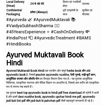
Local Delivery
हिसार एवं नजदीकी
24 से 48 घंटे
उपलब्ध
(Hisar)
क्षेत्र
Confidential
पूरी प्राइवेसी के
सुरक्षित एवं
हमेशा (Always)
Packaging
साथ
सीलबंद
#Ayurveda 🌿 #AyurvedMuktavali 📚
#VaidyaSubhashSharma 👨‍⚕️
#45YearsExperience ⭐ #CashOnDelivery 💸
#IndiaPost 📮 #AyurvedicTreatment #BAMS
#HindiBooks
Ayurved Muktavali Book
Hindi
Ayurved Muktavali Book Hindi
एक प्राचीन और संपूर्ण
herbs book और old
ayurvedic book
है, जिसमें
prachin ayurvedic nuskhe, देसी नुस्खे, जड़ी-बूटी ज्ञान,
आयुर्वेदिक उपचार और औषधि योग
का विस्तृत विवरण दिया गया है। यह पुस्तक आयुर्वेदिक
चिकित्सा, प्राकृतिक स्वास्थ्य और वैदिक विज्ञान पर आधारित है, जिससे आप शरीर को प्राकृतिक
रूप से स्वस्थ रख सकते हैं।
यह पुस्तक
best top ayurvedic book in hindi pdf free download
की श्रेणी में आती
है और इसमें
desi nuskhe book, ayurvedic upchar hindi me pdf, ayurvedic
jadi buti list pdf और jadi buti ki pahchan pdf
जैसी महत्वपूर्ण जानकारी दी गई है।