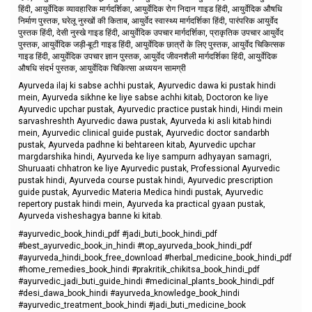
हिंदी, आयुर्वेदिक व्यावहारिक मार्गदर्शिका, आयुर्वेदिक रोग निदान गाइड हिंदी, आयुर्वेदिक औषधि
निर्माण पुस्तक, घरेलू नुस्खों की किताब, आयुर्वेद स्वास्थ्य मार्गदर्शिका हिंदी, पारंपरिक आयुर्वेद
पुस्तक हिंदी, देसी नुस्खे गाइड हिंदी, आयुर्वेदिक उपचार मार्गदर्शिका, प्राकृतिक उपचार आयुर्वेद
पुस्तक, आयुर्वेदिक जड़ी-बूटी गाइड हिंदी, आयुर्वेदिक छात्रों के लिए पुस्तक, आयुर्वेद चिकित्सक
गाइड हिंदी, आयुर्वेदिक उपचार ज्ञान पुस्तक, आयुर्वेद जीवनशैली मार्गदर्शिका हिंदी, आयुर्वेदिक
औषधि संदर्भ पुस्तक, आयुर्वेदिक चिकित्सा अध्ययन सामग्री
Ayurveda ilaj ki sabse achhi pustak, Ayurvedic dawa ki pustak hindi
mein, Ayurveda sikhne ke liye sabse achhi kitab, Doctoron ke liye
Ayurvedic upchar pustak, Ayurvedic practice pustak hindi, Hindi mein
sarvashreshth Ayurvedic dawa pustak, Ayurveda ki asli kitab hindi
mein, Ayurvedic clinical guide pustak, Ayurvedic doctor sandarbh
pustak, Ayurveda padhne ki behtareen kitab, Ayurvedic upchar
margdarshika hindi, Ayurveda ke liye sampurn adhyayan samagri,
Shuruaati chhatron ke liye Ayurvedic pustak, Professional Ayurvedic
pustak hindi, Ayurveda course pustak hindi, Ayurvedic prescription
guide pustak, Ayurvedic Materia Medica hindi pustak, Ayurvedic
repertory pustak hindi mein, Ayurveda ka practical gyaan pustak,
Ayurveda visheshagya banne ki kitab.
#ayurvedic_book_hindi_pdf #jadi_buti_book_hindi_pdf
#best_ayurvedic_book_in_hindi #top_ayurveda_book_hindi_pdf
#ayurveda_hindi_book_free_download #herbal_medicine_book_hindi_pdf
#home_remedies_book_hindi #prakritik_chikitsa_book_hindi_pdf
#ayurvedic_jadi_buti_guide_hindi #medicinal_plants_book_hindi_pdf
#desi_dawa_book_hindi #ayurveda_knowledge_book_hindi
#ayurvedic_treatment_book_hindi #jadi_buti_medicine_book