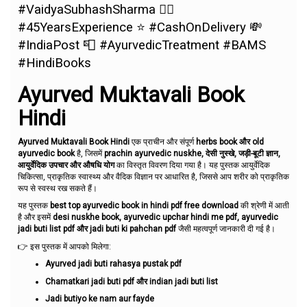
#VaidyaSubhashSharma 👨‍⚕️
#45YearsExperience ⭐ #CashOnDelivery 💸
#IndiaPost 📮 #AyurvedicTreatment #BAMS
#HindiBooks
Ayurved Muktavali Book
Hindi
Ayurved Muktavali Book Hindi
एक प्राचीन और संपूर्ण
herbs book और old
ayurvedic book
है, जिसमें
prachin ayurvedic nuskhe, देसी नुस्खे, जड़ी-बूटी ज्ञान,
आयुर्वेदिक उपचार और औषधि योग
का विस्तृत विवरण दिया गया है। यह पुस्तक आयुर्वेदिक
चिकित्सा, प्राकृतिक स्वास्थ्य और वैदिक विज्ञान पर आधारित है, जिससे आप शरीर को प्राकृतिक
रूप से स्वस्थ रख सकते हैं।
यह पुस्तक
best top ayurvedic book in hindi pdf free download
की श्रेणी में आती
है और इसमें
desi nuskhe book, ayurvedic upchar hindi me pdf, ayurvedic
jadi buti list pdf और jadi buti ki pahchan pdf
जैसी महत्वपूर्ण जानकारी दी गई है।
👉 इस पुस्तक में आपको मिलेगा:
Ayurved jadi buti rahasya pustak pdf
Chamatkari jadi buti pdf और indian jadi buti list
Jadi butiyo ke nam aur fayde