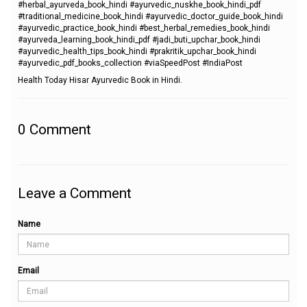
#herbal_ayurveda_book_hindi #ayurvedic_nuskhe_book_hindi_pdf
#traditional_medicine_book_hindi #ayurvedic_doctor_guide_book_hindi
#ayurvedic_practice_book_hindi #best_herbal_remedies_book_hindi
#ayurveda_learning_book_hindi_pdf #jadi_buti_upchar_book_hindi
#ayurvedic_health_tips_book_hindi #prakritik_upchar_book_hindi
#ayurvedic_pdf_books_collection #viaSpeedPost #IndiaPost
Health Today Hisar Ayurvedic Book in Hindi.
0
Comment
Leave a Comment
Name
Email