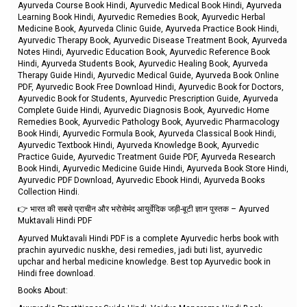
Ayurveda Course Book Hindi, Ayurvedic Medical Book Hindi, Ayurveda
Learning Book Hindi, Ayurvedic Remedies Book, Ayurvedic Herbal
Medicine Book, Ayurveda Clinic Guide, Ayurveda Practice Book Hindi,
Ayurvedic Therapy Book, Ayurvedic Disease Treatment Book, Ayurveda
Notes Hindi, Ayurvedic Education Book, Ayurvedic Reference Book
Hindi, Ayurveda Students Book, Ayurvedic Healing Book, Ayurveda
Therapy Guide Hindi, Ayurvedic Medical Guide, Ayurveda Book Online
PDF, Ayurvedic Book Free Download Hindi, Ayurvedic Book for Doctors,
Ayurvedic Book for Students, Ayurvedic Prescription Guide, Ayurveda
Complete Guide Hindi, Ayurvedic Diagnosis Book, Ayurvedic Home
Remedies Book, Ayurvedic Pathology Book, Ayurvedic Pharmacology
Book Hindi, Ayurvedic Formula Book, Ayurveda Classical Book Hindi,
Ayurvedic Textbook Hindi, Ayurveda Knowledge Book, Ayurvedic
Practice Guide, Ayurvedic Treatment Guide PDF, Ayurveda Research
Book Hindi, Ayurvedic Medicine Guide Hindi, Ayurveda Book Store Hindi,
Ayurvedic PDF Download, Ayurvedic Ebook Hindi, Ayurveda Books
Collection Hindi.
👉 भारत की सबसे प्राचीन और भरोसेमंद आयुर्वेदिक जड़ी-बूटी ज्ञान पुस्तक – Ayurved
Muktavali Hindi PDF
Ayurved Muktavali Hindi PDF is a complete Ayurvedic herbs book with
prachin ayurvedic nuskhe, desi remedies, jadi buti list, ayurvedic
upchar and herbal medicine knowledge. Best top Ayurvedic book in
Hindi free download.
Books About: