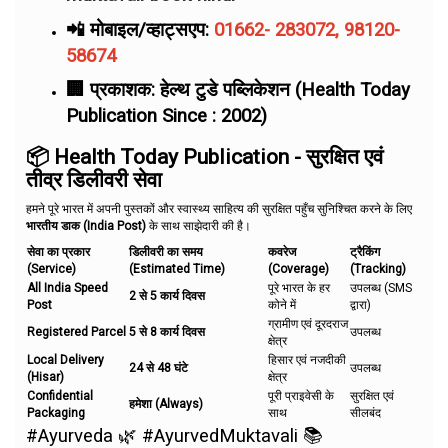
📲 मोबाइल/व्हाट्सएप:
01662- 283072, 98120-
58674
🏢 प्रकाशक: हेल्थ टुडे पब्लिकेशन (Health Today
Publication Since : 2002)
📦 Health Today Publication - सुरक्षित एवं
तीव्र डिलीवरी सेवा
हमने पूरे भारत में अपनी पुस्तकों और स्वास्थ्य साहित्य की सुरक्षित पहुँच सुनिश्चित करने के लिए
भारतीय डाक (India Post)
के साथ साझेदारी की है।
सेवा का प्रकार
डिलीवरी का समय
कवरेज
ट्रैकिंग
(Service)
(Estimated Time)
(Coverage)
(Tracking)
All India Speed
पूरे भारत के हर
उपलब्ध (SMS
2 से 5 कार्य दिवस
Post
कोने में
द्वारा)
ग्रामीण एवं दूरदराज
Registered Parcel
5 से 8 कार्य दिवस
उपलब्ध
क्षेत्र
Local Delivery
हिसार एवं नजदीकी
24 से 48 घंटे
उपलब्ध
(Hisar)
क्षेत्र
Confidential
पूरी प्राइवेसी के
सुरक्षित एवं
हमेशा (Always)
Packaging
साथ
सीलबंद
#Ayurveda 🌿 #AyurvedMuktavali 📚