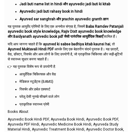
Jadi buti name list in hindi और ayurvedic jadi buti ki kitab
Ayurvedic jadi buti rahasy book in hindi
Ayurved sar sanghrah और prachin ayurvedic granth ज्ञान
यह पुस्तक आयुर्वेद प्रेमियों के लिए एक अनमोल संग्रह है, जिसमें
Baba Ramdev Patanjali
ayurvedic book style knowledge, Rajiv Dixit ayurvedic book knowledge
और Baidyanath ayurvedic book pdf जैसी पारंपरिक आयुर्वेदिक शिक्षाएँ
शामिल हैं।
यदि आप जानना चाहते हैं कि
ayurved ki sabse badhiya kitab kaunsi hai
, तो
Ayurved Muktavali Hindi PDF
आपके लिए एक बेहतरीन संदर्भ पुस्तक है। यह छात्रों,
वैद्य, डॉक्टर, रिसर्चर और आम लोगों के लिए उपयोगी है, जो प्राकृतिक चिकित्सा और जड़ी-बूटियों
से स्वास्थ्य सुधार करना चाहते हैं।
👉 यह पुस्तक विशेष रूप से उपयोगी है:
आयुर्वेदिक चिकित्सक और वैद्य
मेडिकल स्टूडेंट्स (BAMS)
रिसर्चर और हर्बल एक्सपर्ट
घरेलू देसी नुस्खे सीखने वाले लोग
प्राकृतिक स्वास्थ्य प्रेमी
Books About:
Ayurvedic Book Hindi PDF, Ayurveda Book Hindi, Ayurvedic Book PDF,
Ayurveda PDF Hindi, Ayurvedic Medicine Book Hindi, Ayurveda Study
Material Hindi, Ayurvedic Treatment Book Hindi, Ayurvedic Doctor Book,