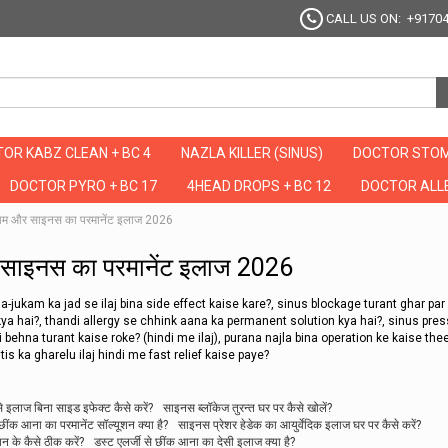
CALL US ON: +9170
OR KABZ CLEAN + BC 4
NAZLA KILLER (SINUS)
DOCTOR STOM
DOCTOR PYRO + BC 17
4HEAD DROPS + BC 12
DOCTOR ALLE
काम और साइनस का परमानेंट इलाज 2026
 साइनस का परमानेंट इलाज 2026
a-jukam ka jad se ilaj bina side effect kaise kare?, sinus blockage turant ghar par
 kya hai?, thandi allergy se chhink aana ka permanent solution kya hai?, sinus pre
behna turant kaise roke? (hindi me ilaj), purana najla bina operation ke kaise thee
itis ka gharelu ilaj hindi me fast relief kaise paye?
 इलाज बिना साइड इफेक्ट कैसे करें?
साइनस ब्लॉकेज तुरन्त घर पर कैसे खोलें?
े छींक आना का परमानेंट सॉल्यूशन क्या है?
साइनस प्रेशर हेडेक का आयुर्वेदिक इलाज घर पर कैसे करें?
न के कैसे ठीक करें?
डस्ट एलर्जी से छींक आना का देसी इलाज क्या है?