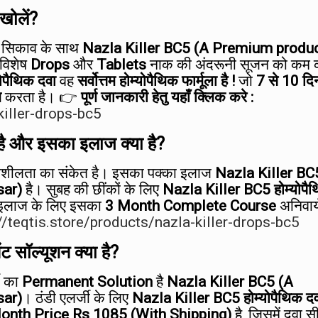
खोलें?
म सिकाव के साथ
Nazla Killer BC5 (A Premium produc
 विशेष
Drops
और
Tablets
नाक की अंदरूनी सूजन को कम 
ोपैथिक दवा
वह
सर्वोत्तम होम्योपैथिक फार्मूला है !
जो
7 से 10 दि
त
करता है। 👉
पूर्ण जानकारी हेतु यहाँ क्लिक करे :
killer-drops-bc5
 है और इसका इलाज क्या है?
ेदनशीलता का संकेत है। इसका पक्का इलाज
Nazla Killer BC
sar)
है। सुबह की छींकों के लिए
Nazla Killer BC5 होम्योपै
इलाज के लिए इसका
3 Month Complete Course
अनिवार्
//teqtis.store/products/nazla-killer-drops-bc5
ट सॉल्यूशन क्या है?
जी का
Permanent Solution
है
Nazla Killer BC5 (A
sar)
। ठंडी एलर्जी के लिए
Nazla Killer BC5 होम्योपैथिक द
onth Price Rs 1085 (With Shipping)
है, जिसमें दवा सी