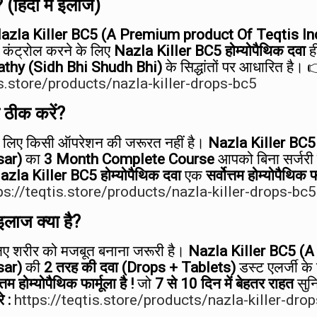
 (हिंदी में इलाज)
tis, Nasal Polyp और छींक के लिए BC5
azla Killer BC5 (A Premium product Of Teqtis In
Drops के फायदे:
कंट्रोल करने के लिए
Nazla Killer BC5 होम्योपैथिक दवा
ह
hy (Sidh Bhi Shudh Bhi)
के सिद्धांतों पर आधारित है।
Check Benefits
is.store/products/nazla-killer-drops-bc5
 ठीक करें?
 लिए किसी ऑपरेशन की जरूरत नहीं है।
Nazla Killer BC5
WAKE-UP DISORDER
sar)
का
3 Month Complete Course
आपको बिना सर्जरी 
 hi bar bar chhink aane ka asli
azla Killer BC5 होम्योपैथिक दवा
एक
सर्वोत्तम होम्योपैथिक फ
 aur permanent solution:
ps://teqtis.store/products/nazla-killer-drops-bc5
इलाज क्या है?
Stop Sneezing
लिए शरीर को मजबूत बनाना जरूरी है।
Nazla Killer BC5 (A
sar)
की
2 तरह की दवा (Drops + Tablets)
डस्ट एलर्जी के
त्तम होम्योपैथिक फार्मूला है !
जो
7 से 10 दिन में बेहतर राहत
सुन
े :
https://teqtis.store/products/nazla-killer-drop