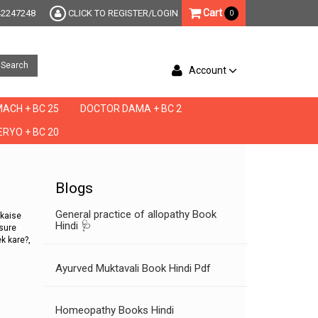
Cart
42247248
CLICK TO REGISTER/LOGIN
0
Search
Account
ACH + BC 25
DOCTOR DAMA + BC 2
RYO + BC 20
Blogs
General practice of allopathy Book
 kaise
Hindi 🩺
ssure
k kare?,
Ayurved Muktavali Book Hindi Pdf
Homeopathy Books Hindi