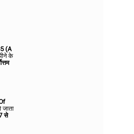
C5 (A
ीने के
वोत्तम
Of
हो जाता
7 से