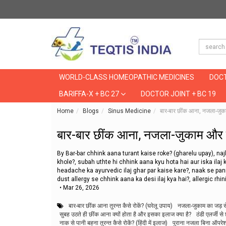
WORLD-CLASS HOMEOPATHIC MEDICINES
DOCT
BARIFFA-X + BC 27
DOCTOR JOINT + BC 19
Home
Blogs
Sinus Medicine
बार-बार छींक आना, नजला-जु
बार-बार छींक आना, नजला-जुकाम और
By Bar-bar chhink aana turant kaise roke? (gharelu upay), najl
khole?, subah uthte hi chhink aana kyu hota hai aur iska ilaj
headache ka ayurvedic ilaj ghar par kaise kare?, naak se pani 
dust allergy se chhink aana ka desi ilaj kya hai?, allergic rhin
•
Mar 26, 2026
बार-बार छींक आना तुरन्त कैसे रोकें? (घरेलू उपाय)
नजला-जुकाम का जड़ से
सुबह उठते ही छींक आना क्यों होता है और इसका इलाज क्या है?
ठंडी एलर्जी स
नाक से पानी बहना तुरन्त कैसे रोकें? (हिंदी में इलाज)
पुराना नजला बिना ऑपरेश