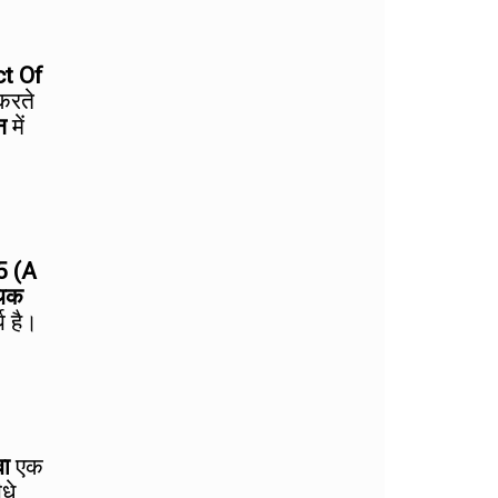
t Of
करते
न
में
5 (A
थिक
य है।
वा
एक
धे