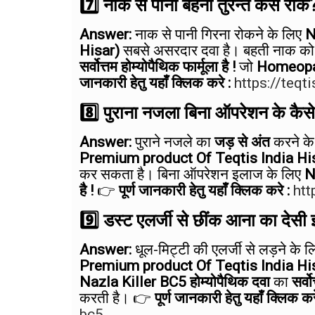
7️⃣ नाक से पानी बहना तुरन्त कैसे रोकें?
Chronic Sinusi
Answer:
नाक से पानी गिरना रोकने के लिए
N
Hisar)
सबसे असरदार दवा है। बहती नाक को 
सर्वोत्तम होम्योपैथिक फार्मूला है !
जो
Homeopat
जानकारी हेतु यहाँ क्लिक करे :
https://teqt
8️⃣ पुराना नजला बिना ऑपरेशन के कैसे
Answer:
पुराने नजले का
जड़ से अंत
करने के
Premium product Of Teqtis India Hi
Subah uthte
कर सकता है। बिना ऑपरेशन इलाज के लिए
N
karan
है !
👉
पूर्ण जानकारी हेतु यहाँ क्लिक करे :
htt
9️⃣ डस्ट एलर्जी से छींक आना का देसी 
Answer:
धूल-मिट्टी की एलर्जी से लड़ने के 
Premium product Of Teqtis India Hi
Nazla Killer BC5 होम्योपैथिक दवा
का
सर्वो
करती है। 👉
पूर्ण जानकारी हेतु यहाँ क्लिक कर
bc5