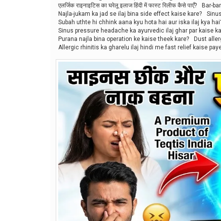
एलर्जिक राइनाइटिस का घरेलू इलाज हिंदी में फास्ट रिलीफ कैसे पाएँ?
Bar-bar
Najla-jukam ka jad se ilaj bina side effect kaise kare?
Sinus
Subah uthte hi chhink aana kyu hota hai aur iska ilaj kya hai
Sinus pressure headache ka ayurvedic ilaj ghar par kaise k
Purana najla bina operation ke kaise theek kare?
Dust aller
Allergic rhinitis ka gharelu ilaj hindi me fast relief kaise pay