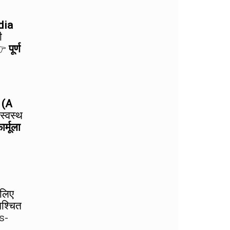
dia
ी
 👉
पूर्ण
 (A
स्वस्थ
ार्मूला
 लिए
िश्चित
s-