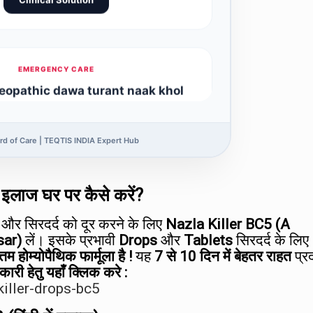
EMERGENCY CARE
opathic dawa turant naak khol
aur 1 din me control karti hai?
Instant Relief
rd of Care | TEQTIS INDIA Expert Hub
EXPERT ANALYSIS
क इलाज घर पर कैसे करें?
ज बिना ऑपरेशन के संभव है? पूरी रिपोर्ट पढ़ें:
और सिरदर्द को दूर करने के लिए
Nazla Killer BC5 (A
sar)
लें। इसके प्रभावी
Drops
और
Tablets
सिरदर्द के लिए
Scientific Report
त्तम होम्योपैथिक फार्मूला है !
यह
7 से 10 दिन में बेहतर राहत
प्र
नकारी हेतु यहाँ क्लिक करे :
killer-drops-bc5
BC5 POWER DROPS