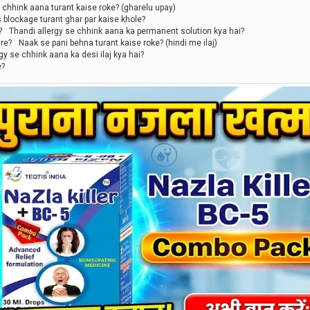
 chhink aana turant kaise roke? (gharelu upay)
 blockage turant ghar par kaise khole?
?
Thandi allergy se chhink aana ka permanent solution kya hai?
are?
Naak se pani behna turant kaise roke? (hindi me ilaj)
gy se chhink aana ka desi ilaj kya hai?
e?