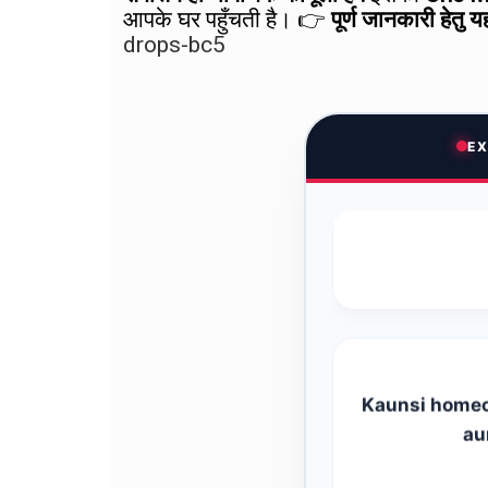
आपके घर पहुँचती है। 👉
पूर्ण जानकारी हेतु य
drops-bc5
नजला साइनस का स
EX
Kaunsi homeo
au