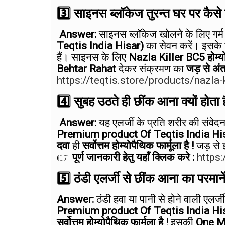
3️⃣ साइनस ब्लॉकेज तुरन्त घर पर कैसे 
Answer:
साइनस ब्लॉकेज खोलने के लिए गर्
Teqtis India Hisar)
का सेवन करें। इसके
हैं। साइनस के लिए
Nazla Killer BC5 होम्य
Behtar Rahat
देकर संक्रमण का
जड़ से अं
https://teqtis.store/products/nazla-
4️⃣ सुबह उठते ही छींक आना क्यों होता
Answer:
यह एलर्जी के प्रति शरीर की संव
Premium product Of Teqtis India Hi
दवा
ही
सर्वोत्तम होम्योपैथिक फार्मूला है !
जड़ से 
👉
पूर्ण जानकारी हेतु यहाँ क्लिक करे :
https:
5️⃣ ठंडी एलर्जी से छींक आना का परमानें
Answer:
ठंडी हवा या पानी से होने वाली एलर्
Premium product Of Teqtis India Hi
सर्वोत्तम होम्योपैथिक फार्मूला है !
इसकी
One M