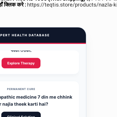
हाँ क्लिक करे :
https://teqtis.store/products/nazla-ki
DIAGNOSTIC INSIGHT
बसे अच्छा इलाज और बार-बार छींक रोकने का
PERT HEALTH DATABASE
पक्का तरीका:
Explore Therapy
PERMANENT CURE
pathic medicine 7 din me chhink
r najla theek karti hai?
Clinical Solution