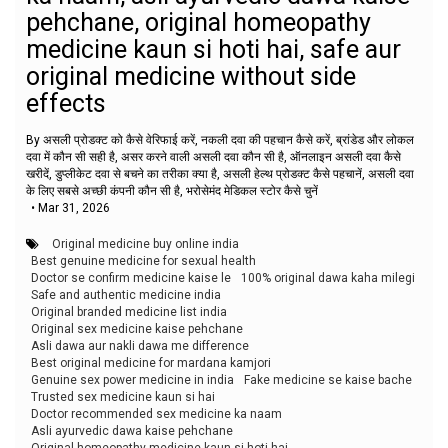
pehchane, original homeopathy
medicine kaun si hoti hai, safe aur
original medicine without side
effects
By असली प्रोडक्ट को कैसे वेरिफाई करें, नकली दवा की पहचान कैसे करें, ब्रांडेड और लोकल
दवा में कौन सी सही है, असर करने वाली असली दवा कौन सी है, ऑनलाइन असली दवा कैसे
खरीदें, डुप्लीकेट दवा से बचने का तरीका क्या है, असली हेल्थ प्रोडक्ट कैसे पहचानें, असली दवा
के लिए सबसे अच्छी कंपनी कौन सी है, भरोसेमंद मेडिकल स्टोर कैसे चुनें
•
Mar 31, 2026
Original medicine buy online india
Best genuine medicine for sexual health
Doctor se confirm medicine kaise le
100% original dawa kaha milegi
Safe and authentic medicine india
Original branded medicine list india
Original sex medicine kaise pehchane
Asli dawa aur nakli dawa me difference
Best original medicine for mardana kamjori
Genuine sex power medicine in india
Fake medicine se kaise bache
Trusted sex medicine kaun si hai
Doctor recommended sex medicine ka naam
Asli ayurvedic dawa kaise pehchane
Original homeopathy medicine kaun si hoti hai