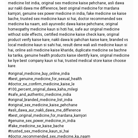
medicine list india, original sex medicine kaise pehchane, asli dawa
aur nakli dawa me difference, best original medicine for mardana
kamjori, genuine sex power medicine in india, fake medicine se kaise
bache, trusted sex medicine kaun si hai, doctor recommended sex
medicine ka naam, asli ayurvedic dawa kaise pehchane, original
homeopathy medicine kaun si hoti hai, safe aur original medicine
without side effects, certified medicine kaise check kare, original
product verify kaise kare, nakli dawa ki pahchan kaise kare, branded vs
local medicine kaun si sahi hai, result dene wali asli medicine kaun si
hai, online asli medicine kaise kharide, duplicate medicine se bachne
ka tarika, genuine health products kaise identify kare, original medicine
ke liye best company kaun si hai, trusted medical store kaise choose
kare.
#original_medicine_buy_online_india
#best_genuine_medicine_for_sexual_health
#doctor_se_confirm_medicine_kaise_le
#100_percent_original_dawa_kaha_milegi
#safe_and_authentic_medicine_india
#original_branded_medicine_list_india
#original_sex_medicine_kaise_pehchane
#asli_dawa_aur_nakli_dawa_me_difference
#best_original_medicine_for_mardana_kamjori
#genuine_sex_power_medicine_in_india
#fake_medicine_se_kaise_bache
#trusted_sex_medicine_kaun_si_hai
#doctor_recommended_sex_medicine_ka_naam