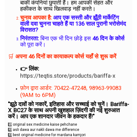
बाकी कंपनियां छुपाती हैं। हम आपकी सेहत और
हकीकत के साथ खिलवाड़ नहीं करते।
चुनाव आपका है:
आप एक सस्ती और झूँठी मार्केटिंग
वाली दवा चुनना चाहते हैं या 136 साल पुरानी भरोसेमंद
विरासत?
निरंतरता:
बिना एक भी दिन छोड़े इस
46 दिन के कोर्स
को पूरा करें।
🛒
अपना 46 दिनों का कायाकल्प कोर्स यहाँ से शुरू करें
👉 लिंक:
https://teqtis.store/products/bariffa-x
फ़ोन द्वारा आर्डर: 70422-47248, 98963-99083
(9AM to 6PM)
"झूठे दावों को नकारें, इतिहास और सच्चाई को चुनें। Bariffa-
X BC27 के साथ अपनी खुशहाल ज़िंदगी की नई शुरुआत
करें। आप एक शानदार जीवन के हकदार हैं!"
1️⃣ original sex medicine kaise pehchane
2️⃣ asli dawa aur nakli dawa me difference
3️⃣ best original medicine for mardana kamjori