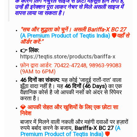
के कारण लिंग नेचुरल साइज से छोटा महसूस होने लगा है,
उन्हें ही इरेक्शन पूरा लाकर नेचर से मिले असली साइज में
वापस लाया जा सकता है।
"सच और शुद्धता को चुनें। असली Bariffa-X BC 27
(A Premium Product of Teqtis India)
🛡️
यहाँ से
ऑर्डर करें:"
👉 लिंक:
https://teqtis.store/products/bariffa-x
फ़ोन द्वारा आर्डर: 70422-47248, 98963-99083
(9AM to 6PM)
46 दिनों का संकल्प:
यह कोई 'जादुई रातों-रात' वाला
झूँठा वादा नहीं है। यह
46 दिनों (46 Days)
का एक
वैज्ञानिक कोर्स है जो आपकी नसों को अंदर से रिपेयर
करता है।
💎 आपकी सेहत और खुशियों के लिए एक छोटा सा
निवेश
बाजार में मिलने वाली नकली और महंगी दवाओं पर हज़ारों
रुपये बर्बाद करने के बजाय,
Bariffa-X BC 27
(A
Premium Product of Teqtis India)
🛡️