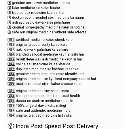
4️⃣ genuine sex power medicine in india
5️⃣ fake medicine se kaise bache
6️⃣ trusted sex medicine kaun si hai
7️⃣ doctor recommended sex medicine ka naam
8️⃣ asli ayurvedic dawa kaise pehchane
9️⃣ original homeopathy medicine kaun si hoti hai
🔟 safe aur original medicine without side effects
1️⃣1️⃣ certified medicine kaise check kare
1️⃣2️⃣ original product verify kaise kare
1️⃣3️⃣ nakli dawa ki pahchan kaise kare
1️⃣4️⃣ branded vs local medicine kaun si sahi hai
1️⃣5️⃣ result dene wali asli medicine kaun si hai
1️⃣6️⃣ online asli medicine kaise kharide
1️⃣7️⃣ duplicate medicine se bachne ka tarika
1️⃣8️⃣ genuine health products kaise identify kare
1️⃣9️⃣ original medicine ke liye best company kaun si hai
2️⃣0️⃣ trusted medical store kaise choose kare
2️⃣1️⃣ original medicine buy online india
2️⃣2️⃣ best genuine medicine for sexual health
2️⃣3️⃣ doctor se confirm medicine kaise le
2️⃣4️⃣ 100% original dawa kaha milegi
2️⃣5️⃣ safe and authentic medicine india
2️⃣6️⃣ original branded medicine list india
📦 India Post Speed Post Delivery