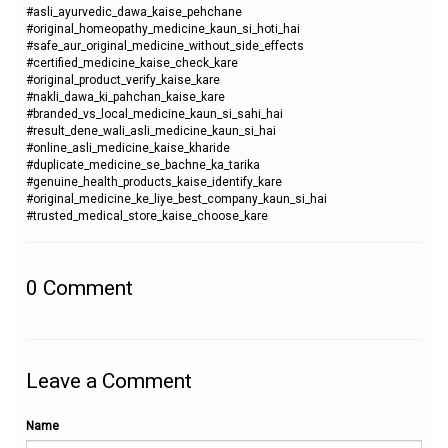
#asli_ayurvedic_dawa_kaise_pehchane
#original_homeopathy_medicine_kaun_si_hoti_hai
#safe_aur_original_medicine_without_side_effects
#certified_medicine_kaise_check_kare
#original_product_verify_kaise_kare
#nakli_dawa_ki_pahchan_kaise_kare
#branded_vs_local_medicine_kaun_si_sahi_hai
#result_dene_wali_asli_medicine_kaun_si_hai
#online_asli_medicine_kaise_kharide
#duplicate_medicine_se_bachne_ka_tarika
#genuine_health_products_kaise_identify_kare
#original_medicine_ke_liye_best_company_kaun_si_hai
#trusted_medical_store_kaise_choose_kare
0
Comment
Leave a Comment
Name