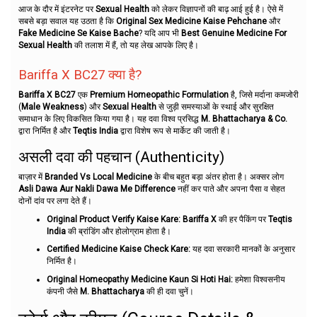
आज के दौर में इंटरनेट पर
Sexual Health
को लेकर विज्ञापनों की बाढ़ आई हुई है। ऐसे में
सबसे बड़ा सवाल यह उठता है कि
Original Sex Medicine Kaise Pehchane
और
Fake Medicine Se Kaise Bache
? यदि आप भी
Best Genuine Medicine For
Sexual Health
की तलाश में हैं, तो यह लेख आपके लिए है।
Bariffa X BC27 क्या है?
Bariffa X BC27
एक
Premium Homeopathic Formulation
है, जिसे मर्दाना कमजोरी
(
Male Weakness
) और
Sexual Health
से जुड़ी समस्याओं के स्थाई और सुरक्षित
समाधान के लिए विकसित किया गया है। यह दवा विश्व प्रसिद्ध
M. Bhattacharya & Co.
द्वारा निर्मित है और
Teqtis India
द्वारा विशेष रूप से मार्केट की जाती है।
असली दवा की पहचान (Authenticity)
बाज़ार में
Branded Vs Local Medicine
के बीच बहुत बड़ा अंतर होता है। अक्सर लोग
Asli Dawa Aur Nakli Dawa Me Difference
नहीं कर पाते और अपना पैसा व सेहत
दोनों दांव पर लगा देते हैं।
Original Product Verify Kaise Kare:
Bariffa X
की हर पैकिंग पर
Teqtis
India
की ब्रांडिंग और होलोग्राम होता है।
Certified Medicine Kaise Check Kare:
यह दवा सरकारी मानकों के अनुसार
निर्मित है।
Original Homeopathy Medicine Kaun Si Hoti Hai:
हमेशा विश्वसनीय
कंपनी जैसे
M. Bhattacharya
की ही दवा चुनें।