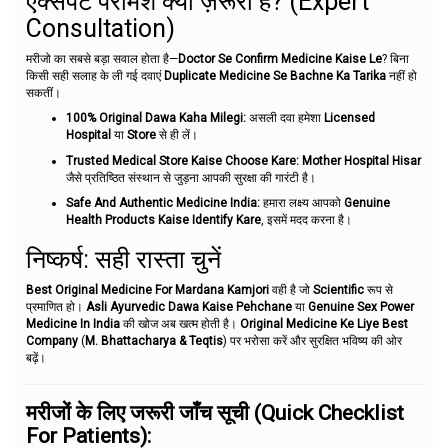
एक्सपर्ट परामर्श क्यों ज़रूरी है? (Expert
Consultation)
मरीजो का सबसे बड़ा सवाल होता है—
Doctor Se Confirm Medicine Kaise Le
? बिना
किसी सही सलाह के ली गई दवाएं
Duplicate Medicine Se Bachne Ka Tarika
नहीं हो
सकतीं।
100% Original Dawa Kaha Milegi:
असली दवा हमेशा
Licensed
Hospital
या
Store
से ही लें।
Trusted Medical Store Kaise Choose Kare:
Mother Hospital Hisar
जैसे प्रतिष्ठित संस्थान से जुड़ना आपकी सुरक्षा की गारंटी है।
Safe And Authentic Medicine India:
हमारा लक्ष्य आपको
Genuine
Health Products Kaise Identify Kare
, इसमें मदद करना है।
निष्कर्ष: सही रास्ता चुनें
Best Original Medicine For Mardana Kamjori
वही है जो
Scientific
रूप से
प्रमाणित हो।
Asli Ayurvedic Dawa Kaise Pehchane
या
Genuine Sex Power
Medicine In India
की खोज अब खत्म होती है।
Original Medicine Ke Liye Best
Company
(
M. Bhattacharya & Teqtis
) पर भरोसा करें और सुरक्षित भविष्य की ओर
बढ़ें।
मरीजों के लिए जरूरी जाँच सूची (Quick Checklist
For Patients):