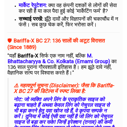
मार्केट रेपुटेशन:
क्या वह कंपनी दशकों से लोगों की सेवा
कर रही है या कल पैदा हुई कोई 'मार्केटिंग फर्म' है?
सच्चाई परखें:
झूँठे दावों और विज्ञापनों की चकाचौंध में न
फंसें। सब कुछ चेक करें, फिर भरोसा करें।
🛡️
Bariffa-X BC 27: 136 सालों की अटूट विरासत
(Since 1889)
"यहाँ
Bariffa-X
सिर्फ एक नाम नहीं, बल्कि
M.
Bhattacharyya & Co. Kolkata (Emami Group)
का
136 साल पुराना गौरवशाली इतिहास है। हम झूठे दावे नहीं,
वैज्ञानिक सत्य पर विश्वास करते हैं।"
⚠️ महत्वपूर्ण सूचना (Disclaimer): जैसा कि Bariffa-
X BC 27 की डिटेल्स में स्पष्ट लिखा है:
नोट: जो व्यक्ति अपने लिंग के प्राकृतिक साइज को
बढ़ाना चाहते हैं अथवा केवल लिंग को नेचुरल साइज से
भी बड़ा करने हेतु दवा खोज रहे हैं, वे कृपया सम्पर्क न
करें। दुनिया में कोई ऐसी दवा नहीं है जो लिंग को नेचुरल
साइज से बड़ा कर सके! जिन्हें इरेक्शन (तनाव) की कमी