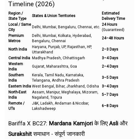
Timeline (2026)
Region /
Estimated
States & Union Territories
State Type
Delivery Time
Local / Same
24 Hours
Delhi, Mumbai, Bengaluru, Chennai, etc.
City
(Guaranteed)
Premium
Delhi, Mumbai, Kolkata, Hyderabad,
24–48 Hours
Metros
Bengaluru, Chennai
Haryana, Punjab, UP, Rajasthan, HP,
North India
2–3 Days
Uttarakhand
Central India
Madhya Pradesh, Chhattisgarh
3–4 Days
Western
Gujarat, Maharashtra, Goa
2–4 Days
India
Southern
Kerala, Tamil Nadu, Karnataka,
3–5 Days
India
Telangana, Andhra Pradesh
Eastern India
West Bengal, Bihar, Jharkhand, Odisha
3–4 Days
North-East
Assam, Manipur, Meghalaya, Mizoram,
5–7 Days
India
Nagaland, Tripura
Remote /
J&K, Ladakh, Andaman & Nicobar,
6–8 Days
UTs
Lakshadweep
Bariffa X BC27:
Mardana Kamjori
के लिए
Asli
और
Surakshit
समाधान - संपूर्ण जानकारी