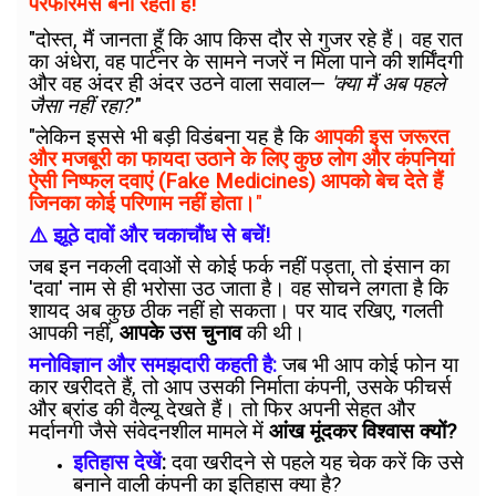
परफॉरमेंस बनी रहती है!
"दोस्त, मैं जानता हूँ कि आप किस दौर से गुजर रहे हैं। वह रात
का अंधेरा, वह पार्टनर के सामने नजरें न मिला पाने की शर्मिंदगी
और वह अंदर ही अंदर उठने वाला सवाल—
'क्या मैं अब पहले
जैसा नहीं रहा?'
"
"लेकिन इससे भी बड़ी विडंबना यह है कि
आपकी इस जरूरत
और मजबूरी का फायदा उठाने के लिए कुछ लोग और कंपनियां
ऐसी निष्फल दवाएं (Fake Medicines) आपको बेच देते हैं
जिनका कोई परिणाम नहीं होता।
"
⚠️ झूठे दावों और चकाचौंध से बचें!
जब इन नकली दवाओं से कोई फर्क नहीं पड़ता, तो इंसान का
'दवा' नाम से ही भरोसा उठ जाता है। वह सोचने लगता है कि
शायद अब कुछ ठीक नहीं हो सकता। पर याद रखिए, गलती
आपकी नहीं,
आपके
उस चुनाव
की थी।
मनोविज्ञान और समझदारी कहती है:
जब भी आप कोई फोन या
कार खरीदते हैं, तो आप उसकी निर्माता कंपनी, उसके फीचर्स
और ब्रांड की वैल्यू देखते हैं। तो फिर अपनी सेहत और
मर्दानगी जैसे संवेदनशील मामले में
आंख मूंदकर विश्वास क्यों?
इतिहास देखें
:
दवा खरीदने से पहले यह चेक करें कि उसे
बनाने वाली कंपनी का इतिहास क्या है?