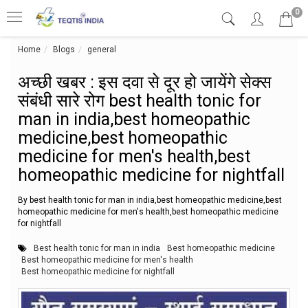
0
Home
Blogs
general
अच्छी खबर : इस दवा से दूर हो जायेंगे सेक्स संबंधी
अच्छी खबर : इस दवा से दूर हो जायेंगे सेक्स
संबंधी सारे रोग best health tonic for
man in india,best homeopathic
medicine,best homeopathic
medicine for men's health,best
homeopathic medicine for nightfall
By best health tonic for man in india,best homeopathic medicine,best
homeopathic medicine for men's health,best homeopathic medicine
for nightfall
Best health tonic for man in india
Best homeopathic medicine
Best homeopathic medicine for men's health
Best homeopathic medicine for nightfall