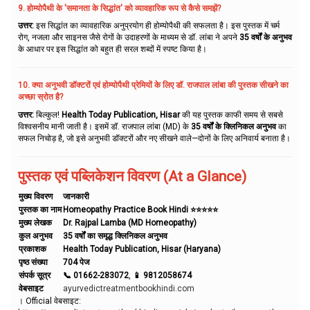
9. होम्योपैथी के 'समानता के सिद्धांत' को व्यावहारिक रूप से कैसे समझें?
उत्तर:
इस सिद्धांत का व्यावहारिक अनुप्रयोग ही होम्योपैथी की सफलता है। इस पुस्तक में चर्म
रोग, नजला और साइनस जैसे रोगों के उदाहरणों के माध्यम से डॉ. लांबा ने अपने
35 वर्षों के अनुभव
के आधार पर इस सिद्धांत को बहुत ही सरल शब्दों में स्पष्ट किया है।
10. क्या अनुभवी डॉक्टरों एवं होम्योपैथी प्रेमियों के लिए डॉ. राजपाल लांबा की पुस्तक सीखने का
अच्छा स्रोत है?
उत्तर:
बिल्कुल!
Health Today Publication, Hisar
की यह पुस्तक काफी समय से सबसे
विश्वसनीय मानी जाती है। इसमें डॉ. राजपाल लांबा (MD) के
35 वर्षों के क्लिनिकल अनुभव
का
सफल निचोड़ है, जो इसे अनुभवी डॉक्टरों और नए सीखने वाले—दोनों के लिए अनिवार्य बनाता है।
पुस्तक एवं पब्लिकेशन विवरण (At a Glance)
मुख्य विवरण
जानकारी
पुस्तक का नाम
Homeopathy Practice Book Hindi ⭐⭐⭐⭐⭐
मुख्य लेखक
Dr. Rajpal Lamba (MD Homeopathy)
कुल अनुभव
35 वर्षों का समृद्ध क्लिनिकल अनुभव
प्रकाशक
Health Today Publication, Hisar (Haryana)
पृष्ठ संख्या
704 पेज
संपर्क सूत्र
📞 01662-283072
,
📱 9812058674
वेबसाइट
ayurvedictreatmentbookhindi.com
। Official वेबसाइट: