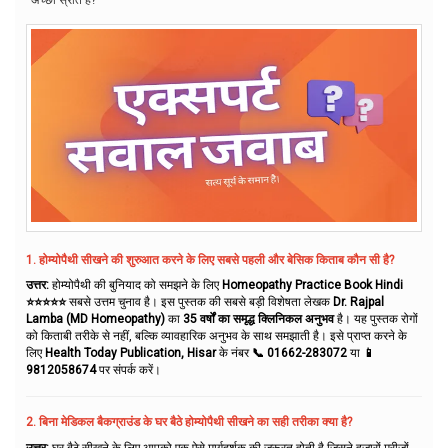
1. होम्योपैथी सीखने की शुरुआत करने के लिए सबसे पहली और बेसिक किताब कौन सी है?
उत्तर:
होम्योपैथी की बुनियाद को समझने के लिए
Homeopathy Practice Book Hindi
⭐⭐⭐⭐⭐
सबसे उत्तम चुनाव है। इस पुस्तक की सबसे बड़ी विशेषता लेखक
Dr. Rajpal
Lamba (MD Homeopathy)
का
35 वर्षों का समृद्ध क्लिनिकल अनुभव
है। यह पुस्तक रोगों
को किताबी तरीके से नहीं, बल्कि व्यावहारिक अनुभव के साथ समझाती है। इसे प्राप्त करने के
लिए
Health Today Publication, Hisar
के नंबर
📞 01662-283072
या
📱
9812058674
पर संपर्क करें।
2. बिना मेडिकल बैकग्राउंड के घर बैठे होम्योपैथी सीखने का सही तरीका क्या है?
उत्तर:
घर बैठे सीखने के लिए आपको एक ऐसे मार्गदर्शक की जरूरत होती है जिसने हजारों मरीजों