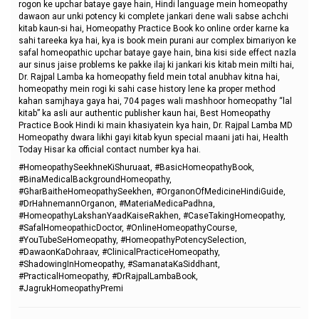
rogon ke upchar bataye gaye hain, Hindi language mein homeopathy
dawaon aur unki potency ki complete jankari dene wali sabse achchi
kitab kaun-si hai, Homeopathy Practice Book ko online order karne ka
sahi tareeka kya hai, kya is book mein purani aur complex bimariyon ke
safal homeopathic upchar bataye gaye hain, bina kisi side effect nazla
aur sinus jaise problems ke pakke ilaj ki jankari kis kitab mein milti hai,
Dr. Rajpal Lamba ka homeopathy field mein total anubhav kitna hai,
homeopathy mein rogi ki sahi case history lene ka proper method
kahan samjhaya gaya hai, 704 pages wali mashhoor homeopathy “lal
kitab” ka asli aur authentic publisher kaun hai, Best Homeopathy
Practice Book Hindi ki main khasiyatein kya hain, Dr. Rajpal Lamba MD
Homeopathy dwara likhi gayi kitab kyun special maani jati hai, Health
Today Hisar ka official contact number kya hai.
#HomeopathySeekhneKiShuruaat, #BasicHomeopathyBook,
#BinaMedicalBackgroundHomeopathy,
#GharBaitheHomeopathySeekhen, #OrganonOfMedicineHindiGuide,
#DrHahnemannOrganon, #MateriaMedicaPadhna,
#HomeopathyLakshanYaadKaiseRakhen, #CaseTakingHomeopathy,
#SafalHomeopathicDoctor, #OnlineHomeopathyCourse,
#YouTubeSeHomeopathy, #HomeopathyPotencySelection,
#DawaonKaDohraav, #ClinicalPracticeHomeopathy,
#ShadowingInHomeopathy, #SamanataKaSiddhant,
#PracticalHomeopathy, #DrRajpalLambaBook,
#JagrukHomeopathyPremi