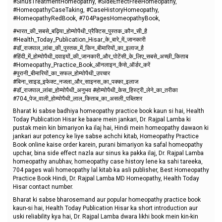
#SinusTreatmentHomeopathy, #SideEffectFreeHomeopathy,
#HomeopathyCaseTaking, #CaseHistoryHomeopathy,
#HomeopathyRedBook, #704PagesHomeopathyBook,
#भारत_की_सबसे_बढ़िया_होम्योपैथी_प्रैक्टिस_पुस्तक_कौन_सी_है
#Health_Today_Publication_Hisar_के_बारे_में_जानकारी
#डॉ_राजपाल_लांबा_की_पुस्तक_में_किन_बीमारियों_का_इलाज_है
#हिंदी_में_होम्योपैथी_दवाइयों_की_जानकारी_और_पोटेंसी_के_लिए_सबसे_अच्छी_किताब
#Homeopathy_Practice_Book_ऑनलाइन_कैसे_ऑर्डर_करें
#पुरानी_बीमारियों_का_सफल_होम्योपैथी_उपचार
#बिना_साइड_इफेक्ट_नजला_और_साइनस_का_पक्का_इलाज
#डॉ_राजपाल_लांबा_होम्योपैथी_अनुभव #होम्योपैथी_केस_हिस्ट्री_लेने_का_तरीका
#704_पेज_वाली_होम्योपैथी_लाल_किताब_का_असली_पब्लिशर
Bharat ki sabse badhiya homeopathy practice book kaun si hai, Health
Today Publication Hisar ke baare mein jankari, Dr. Rajpal Lamba ki
pustak mein kin bimariyon ka ilaj hai, Hindi mein homeopathy dawaon ki
jankari aur potency ke liye sabse achchi kitab, Homeopathy Practice
Book online kaise order karein, purani bimariyon ka safal homeopathy
upchar, bina side effect nazla aur sinus ka pakka ilaj, Dr. Rajpal Lamba
homeopathy anubhav, homeopathy case history lene ka sahi tareeka,
704 pages wali homeopathy lal kitab ka asli publisher, Best Homeopathy
Practice Book Hindi, Dr. Rajpal Lamba MD Homeopathy, Health Today
Hisar contact number.
Bharat ki sabse bharosemand aur popular homeopathy practice book
kaun-si hai, Health Today Publication Hisar ka short introduction aur
uski reliability kya hai, Dr. Rajpal Lamba dwara likhi book mein kin-kin