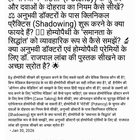
और दवाओं के दोहराव का नियम कैसे सीखें?
⚖️ अनुभवी डॉक्टरों के पास क्लिनिकल
प्रैक्टिस (Shadowing) शुरू करने के क्या
फायदे हैं? 👨‍⚕️ होम्योपैथी के 'समानता के
सिद्धांत' को व्यावहारिक रूप से कैसे समझें? 🔬
क्या अनुभवी डॉक्टरों एवं होम्योपैथी प्रेमियों के
लिए डॉ. राजपाल लांबा की पुस्तक सीखने का
अच्छा स्रोत है? 🌟
By होम्योपैथी सीखने की शुरुआत करने के लिए सबसे पहली और बेसिक किताब कौन सी है?,
बिना मेडिकल बैकग्राउंड के घर बैठे होम्योपैथी सीखने का सही तरीका क्या है?, डॉ. हैनीमैन की
'ऑर्गनन ऑफ मेडिसिन' को समझने के लिए सरल हिंदी गाइड कौन सी है?, दवाओं के लक्षणों को
याद करने के लिए 'मटेरिया मेडिका' को कैसे पढ़ना चाहिए?, एक सफल होम्योपैथिक डॉक्टर बनने
के लिए केस टेकिंग (Case Taking) कैसे सीखें?, क्या ऑनलाइन कोर्सेज या यूट्यूब वीडियो से
प्रोफेशनल होम्योपैथी सीखी जा सकती है?, होम्योपैथी में 'पोटेंसी' (Potency) के चुनाव और
दवाओं के दोहराव का नियम कैसे सीखें?, अनुभवी डॉक्टरों के पास क्लिनिकल प्रैक्टिस
(Shadowing) शुरू करने के क्या फायदे हैं?, होम्योपैथी के 'समानता के सिद्धांत' को
व्यावहारिक रूप से कैसे समझें?, क्या अनुभवी डॉक्टरों एवं होम्योपैथी प्रेमियों के लिए डॉ. राजपाल
लांबा की पुस्तक सीखने का अच्छा स्रोत है?
•
Jan 30, 2026