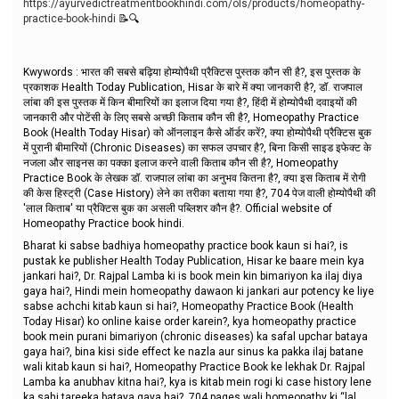
https://ayurvedictreatmentbookhindi.com/ols/products/homeopathy-
practice-book-hindi
📝
🔍
Kwywords : भारत की सबसे बढ़िया होम्योपैथी प्रैक्टिस पुस्तक कौन सी है?, इस पुस्तक के
प्रकाशक Health Today Publication, Hisar के बारे में क्या जानकारी है?, डॉ. राजपाल
लांबा की इस पुस्तक में किन बीमारियों का इलाज दिया गया है?, हिंदी में होम्योपैथी दवाइयों की
जानकारी और पोटेंसी के लिए सबसे अच्छी किताब कौन सी है?, Homeopathy Practice
Book (Health Today Hisar) को ऑनलाइन कैसे ऑर्डर करें?, क्या होम्योपैथी प्रैक्टिस बुक
में पुरानी बीमारियों (Chronic Diseases) का सफल उपचार है?, बिना किसी साइड इफेक्ट के
नजला और साइनस का पक्का इलाज करने वाली किताब कौन सी है?, Homeopathy
Practice Book के लेखक डॉ. राजपाल लांबा का अनुभव कितना है?, क्या इस किताब में रोगी
की केस हिस्ट्री (Case History) लेने का तरीका बताया गया है?, 704 पेज वाली होम्योपैथी की
'लाल किताब' या प्रैक्टिस बुक का असली पब्लिशर कौन है?. Official website of
Homeopathy Practice book hindi.
Bharat ki sabse badhiya homeopathy practice book kaun si hai?, is
pustak ke publisher Health Today Publication, Hisar ke baare mein kya
jankari hai?, Dr. Rajpal Lamba ki is book mein kin bimariyon ka ilaj diya
gaya hai?, Hindi mein homeopathy dawaon ki jankari aur potency ke liye
sabse achchi kitab kaun si hai?, Homeopathy Practice Book (Health
Today Hisar) ko online kaise order karein?, kya homeopathy practice
book mein purani bimariyon (chronic diseases) ka safal upchar bataya
gaya hai?, bina kisi side effect ke nazla aur sinus ka pakka ilaj batane
wali kitab kaun si hai?, Homeopathy Practice Book ke lekhak Dr. Rajpal
Lamba ka anubhav kitna hai?, kya is kitab mein rogi ki case history lene
ka sahi tareeka bataya gaya hai?, 704 pages wali homeopathy ki “lal