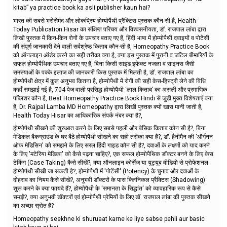
kitab” ya practice book ka asli publisher kaun hai?
भारत की सबसे भरोसेमंद और लोकप्रिय होम्योपैथी प्रैक्टिस पुस्तक कौन-सी है, Health
Today Publication Hisar का संक्षिप्त परिचय और विश्वसनीयता, डॉ. राजपाल लांबा द्वारा
लिखी पुस्तक में किन-किन रोगों के उपचार बताए गए हैं, हिंदी भाषा में होम्योपैथी दवाइयों व पोटेंसी
की संपूर्ण जानकारी देने वाली सर्वश्रेष्ठ किताब कौन-सी है, Homeopathy Practice Book
को ऑनलाइन ऑर्डर करने का सही तरीका क्या है, क्या इस पुस्तक में पुरानी व जटिल बीमारियों के
सफल होम्योपैथिक उपचार बताए गए हैं, बिना किसी साइड इफेक्ट नजला व साइनस जैसी
समस्याओं के पक्के इलाज की जानकारी किस पुस्तक में मिलती है, डॉ. राजपाल लांबा का
होम्योपैथी क्षेत्र में कुल अनुभव कितना है, होम्योपैथी में रोगी की सही केस-हिस्ट्री लेने की विधि
कहाँ समझाई गई है, 704 पेज वाली प्रसिद्ध होम्योपैथी ‘लाल किताब’ का असली और प्रमाणिक
पब्लिशर कौन है, Best Homeopathy Practice Book Hindi से जुड़ी मुख्य विशेषताएँ क्या
हैं, Dr. Rajpal Lamba MD Homeopathy द्वारा लिखी पुस्तक क्यों खास मानी जाती है,
Health Today Hisar का आधिकारिक संपर्क नंबर क्या है?,
होम्योपैथी सीखने की शुरुआत करने के लिए सबसे पहली और बेसिक किताब कौन सी है?, बिना
मेडिकल बैकग्राउंड के घर बैठे होम्योपैथी सीखने का सही तरीका क्या है?, डॉ. हैनीमैन की 'ऑर्गनन
ऑफ मेडिसिन' को समझने के लिए सरल हिंदी गाइड कौन सी है?, दवाओं के लक्षणों को याद करने
के लिए 'मटेरिया मेडिका' को कैसे पढ़ना चाहिए?, एक सफल होम्योपैथिक डॉक्टर बनने के लिए केस
टेकिंग (Case Taking) कैसे सीखें?, क्या ऑनलाइन कोर्सेज या यूट्यूब वीडियो से प्रोफेशनल
होम्योपैथी सीखी जा सकती है?, होम्योपैथी में 'पोटेंसी' (Potency) के चुनाव और दवाओं के
दोहराव का नियम कैसे सीखें?, अनुभवी डॉक्टरों के पास क्लिनिकल प्रैक्टिस (Shadowing)
शुरू करने के क्या फायदे हैं?, होम्योपैथी के 'समानता के सिद्धांत' को व्यावहारिक रूप से कैसे
समझें?, क्या अनुभवी डॉक्टरों एवं होम्योपैथी प्रेमियों के लिए डॉ. राजपाल लांबा की पुस्तक सीखने
का अच्छा स्रोत है?
Homeopathy seekhne ki shuruaat karne ke liye sabse pehli aur basic