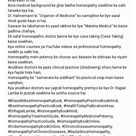
kitab kaun si hai,
Bina medical background ke ghar baithe homeopathy seekhne ka sahi
tareeka kya hai,
Dr. Hahnemann ki “Organon of Medicine” ko samajhne ke liye saral
Hindi guide kaun si hai,
Dawaon ke lakshanon ko yaad rakhne ke liye “Materia Medica” ko kaise
padhna chahiye,
Ek safal homeopathic doctor banne ke liye case taking (Case Taking)
kaise seekhen,
Kya online courses ya YouTube videos se professional homeopathy
seekhi ja sakti hai,
Homeopathy mein potency ke chunav aur dawaon ke dohraav ka niyam
kaise seekhen,
Anubhavi doctors ke paas clinical practice (shadowing) shuru karne ke
kya fayde hote hain,
Homeopathy ke “samanata ke siddhant” ko practical roop mein kaise
samjhen,
Kya anubhavi doctors aur jagruk homeopathy premiyo ke liye Dr. Rajpal
Lamba ki pustak seekhne ka achha source hai
#BharatKiBestHomeopathyBook, #HomeopathyPracticeBookHindi,
#BestHomeopathyPracticeBook, #HealthTodayPublicationHisar,
#DrRajpalLamba, #HomeopathyBookHindi,
#HomeopathyTreatmentGuide, #HomeopathyMedicinePotency,
#HomeopathyPracticeGuide, #HomeopathyBookOnline,
#OrderHomeopathyBookOnline, #ChronicDiseaseHomeopathy,
#HomeopathyForChronicDiseases, #NazlaSinusHomeopathy,