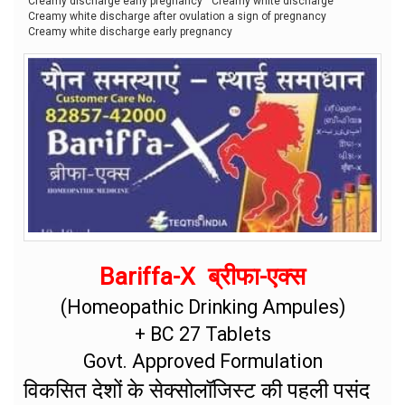
Creamy discharge early pregnancy
Creamy white discharge
Creamy white discharge after ovulation a sign of pregnancy
Creamy white discharge early pregnancy
Bariffa-X ब्रीफा-एक्स
(Homeopathic Drinking Ampules)
+ BC 27 Tablets
Govt. Approved Formulation
विकसित देशों के सेक्सोलॉजिस्ट की पहली पसंद