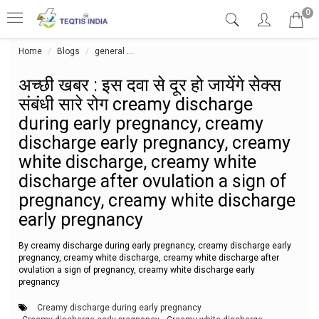
0
Home
Blogs
general
अच्छी खबर : इस दवा से दूर हो जायेंगे सेक्स संब
अच्छी खबर : इस दवा से दूर हो जायेंगे सेक्स
संबंधी सारे रोग creamy discharge
during early pregnancy, creamy
discharge early pregnancy, creamy
white discharge, creamy white
discharge after ovulation a sign of
pregnancy, creamy white discharge
early pregnancy
By creamy discharge during early pregnancy, creamy discharge early
pregnancy, creamy white discharge, creamy white discharge after
ovulation a sign of pregnancy, creamy white discharge early
pregnancy
Creamy discharge during early pregnancy