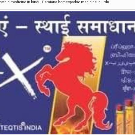
thic medicine in hindi
Damiana homeopathic medicine in urdu