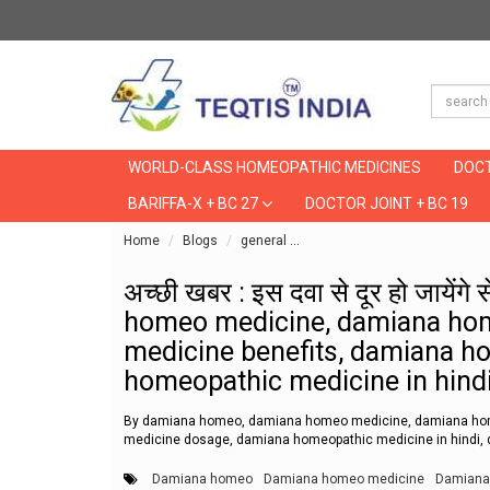
WORLD-CLASS HOMEOPATHIC MEDICINES
DOCT
BARIFFA-X + BC 27
DOCTOR JOINT + BC 19
Home
Blogs
general
अच्छी खबर : इस दवा से दूर हो
अच्छी खबर : इस दवा से दूर हो जायें
homeo medicine, damiana hom
medicine benefits, damiana h
homeopathic medicine in hind
By damiana homeo, damiana homeo medicine, damiana hom
medicine dosage, damiana homeopathic medicine in hindi,
Damiana homeo
Damiana homeo medicine
Damiana