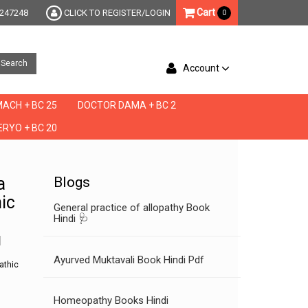
Cart
247248
CLICK TO REGISTER/LOGIN
0
Search
Account
ACH + BC 25
DOCTOR DAMA + BC 2
RYO + BC 20
omeopathic medicine, damiana homeopathic medicine benefits, damiana homeopathi
a
Blogs
ic
General practice of allopathy Book
Hindi 🩺
u
Ayurved Muktavali Book Hindi Pdf
athic
Homeopathy Books Hindi