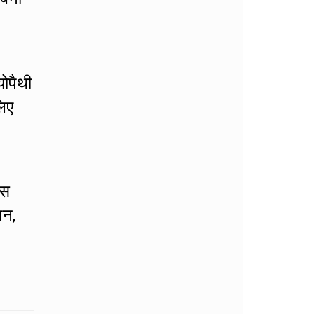
योपैथी
लिए
इस
शन,