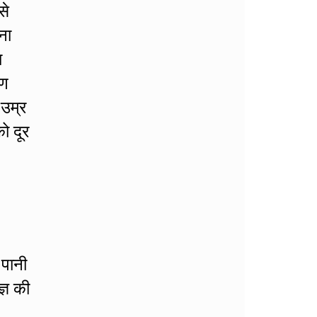
से
ना
ा
रण
 उम्र
ो दूर
 पानी
्ञ की