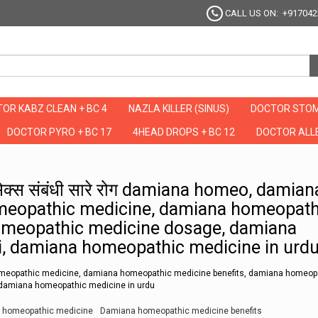
CALL US ON: +917042
OR KABZ CLEAN + BC 4
NAZLA KILLER (SINUS)
DOCTOR STOM
DOCTOR PYRO + BC 17
4HEAD DROPS + BC 12
DOCTOR ALLE
 जायेंगे सेक्स संबंधी सारे रोग damiana homeo, damiana homeo medicine, damiana h
गे सेक्स संबंधी सारे रोग damiana homeo, damian
eopathic medicine, damiana homeopath
omeopathic medicine dosage, damiana
i, damiana homeopathic medicine in urd
eopathic medicine, damiana homeopathic medicine benefits, damiana homeop
 damiana homeopathic medicine in urdu
 homeopathic medicine
Damiana homeopathic medicine benefits