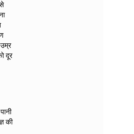
से
ना
ा
रण
 उम्र
ो दूर
 पानी
्ञ की