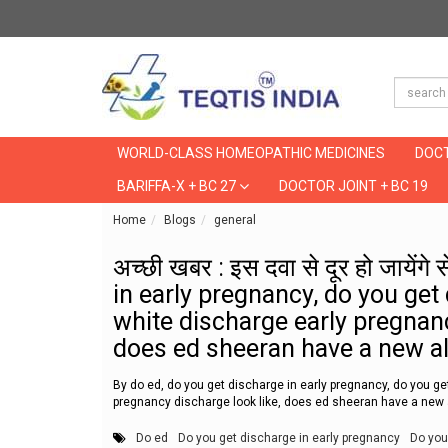
WORLD-CLASS HOMEOPATHIC MEDICINES
DOCT
BARIFFA-X + BC 27
DOCTOR JOINT + BC 19
Home
Blogs
general
अच्छी खबर : इस दवा से दूर हो जाय
अच्छी खबर : इस दवा से दूर हो जायेंग
in early pregnancy, do you get
white discharge early pregnanc
does ed sheeran have a new 
By do ed, do you get discharge in early pregnancy, do you g
pregnancy discharge look like, does ed sheeran have a new
Do ed
Do you get discharge in early pregnancy
Do you