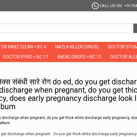
CALL US ON: +9170
OR KABZ CLEAN + BC 4
NAZLA KILLER (SINUS)
DOCTOR STOM
DOCTOR PYRO + BC 17
4HEAD DROPS + BC 12
DOCTOR ALLE
ेंगे सेक्स संबंधी सारे रोग do ed, do you get discharge in early pregnancy, do you ge
े सेक्स संबंधी सारे रोग do ed, do you get discha
 discharge when pregnant, do you get thi
y, does early pregnancy discharge look l
album
et discharge when pregnant, do you get thick white discharge early pregnancy, doe
 album
 get discharge when pregnant
Do you get thick white discharge early pregnancy