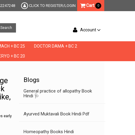
Cart
42247248
CLICK TO REGISTER/LOGIN
0
Search
Account
ACH + BC 25
DOCTOR DAMA + BC 2
RYO + BC 20
t discharge when pregnant, do you get thick white discharge early pregnancy, does ear
rge
Blogs
ck
General practice of allopathy Book
ike,
Hindi 🩺
Ayurved Muktavali Book Hindi Pdf
s early
Homeopathy Books Hindi