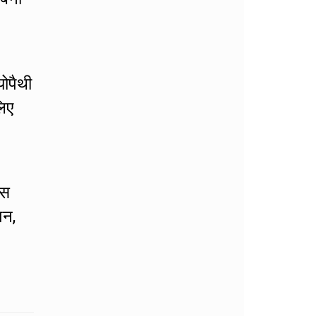
योपैथी
लिए
इस
शन,