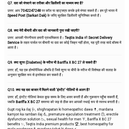
Q7. दवा को मंगवाने का तरीका और डिलीवरी का माध्यम क्या है?
उत्तर: आप
7042247248
पर कॉल या व्हाट्सएप करके इसे मंगवा सकते हैं। हम पूरे भारत में
Speed Post (Sarkari Dak)
के जरिए सुरक्षित डिलीवरी सुनिश्चित करते हैं।
Q8. क्या मेरी बीमारी और दवा की जानकारी गुप्त रखी जाएगी?
उत्तर: आपकी गोपनीयता हमारी प्राथमिकता है।
Teqtis India
की
Secret Delivery
Service
के तहत पार्सल पर बीमारी या दवा का कोई जिक्र नहीं होता, यह पूरी तरह सादे बॉक्स में
आता है।
Q9. क्या शुगर (Diabetes) के मरीज भी Bariffa X BC 27 ले सकते हैं?
उत्तर: हाँ, यह एक होम्योपैथिक औषधि है जिसे शुगर या बीपी के मरीज भी विशेषज्ञ की सलाह के
अनुसार सुरक्षित रूप से इस्तेमाल कर सकते हैं।
Q10. क्या यह दवा बाजार में मिलने वाली 'इंस्टेंट' गोलियों से अलग है?
उत्तर: हाँ, इंस्टेंट गोलियां केवल कुछ समय के लिए असर करती हैं और नुकसान पहुँचा सकती हैं,
जबकि
Bariffa X BC 27
समस्या को जड़ से ठीक कर आपको स्थाई रूप से स्वस्थ बनाती है।
Gupt rog ka ilaj 🩺, shighrapatan ki homeopathic dawa 💊, mardana
kamjori ka ramban ilaj 💪, premature ejaculation treatment 🕒, erectile
dysfunction solution 📉, sexual health for men 👔, Bariffa X BC 27
benefits ✨, Teqtis India premium products 🏆, best homeopathy for
male weakness 🧪, mardana takat ki dawa ⚡.