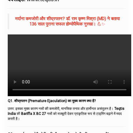
मर्दाना कमजोरी और शीघ्रपतन? डॉ. राम कृष्ण मिश्रा (MD) ने बताया
136 साल पुराना सफल होम्योपैथिक नुस्खा।
💪✨
Q1. शीघ्रपतन (Premature Ejaculation) का मुख्य कारण क्या है?
उत्तर: इसका मुख्य कारण नसों की कमजोरी, मानसिक तनाव और हार्मोनल असंतुलन है।
Teqtis
India
की
Bariffa X BC 27
नसों को मजबूती देकर प्राकृतिक रूप से टाइमिंग बढ़ाने में मदद
करती है।