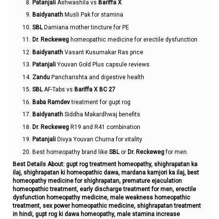
Patanjali
Ashwashila vs
Bariffa X
Baidyanath
Musli Pak for stamina
SBL
Damiana mother tincture for PE
Dr. Reckeweg
homeopathic medicine for erectile dysfunction
Baidyanath
Vasant Kusumakar Ras price
Patanjali
Youvan Gold Plus capsule reviews
Zandu
Pancharishta and digestive health
SBL
AF-Tabs vs
Bariffa X BC 27
Baba Ramdev
treatment for gupt rog
Baidyanath
Siddha Makardhwaj benefits
Dr. Reckeweg
R19 and R41 combination
Patanjali
Divya Youvan Churna for vitality
Best homeopathy brand like
SBL
or
Dr. Reckeweg
for men.
Best Details About: gupt rog treatment homeopathy, shighrapatan ka
ilaj, shighrapatan ki homeopathic dawa, mardana kamjori ka ilaj, best
homeopathy medicine for shighrapatan, premature ejaculation
homeopathic treatment, early discharge treatment for men, erectile
dysfunction homeopathy medicine, male weakness homeopathic
treatment, sex power homeopathic medicine, shighrapatan treatment
in hindi, gupt rog ki dawa homeopathy, male stamina increase