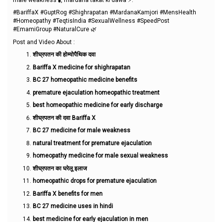
#BariffaX #GuptRog #Shighrapatan #MardanaKamjori #MensHealth
#Homeopathy #TeqtisIndia #SexualWellness #SpeedPost
#EmamiGroup #NaturalCure 🌿
Post and Video About :
शीघ्रपतन की होम्योपैथिक दवा
Bariffa X medicine for shighrapatan
BC 27 homeopathic medicine benefits
premature ejaculation homeopathic treatment
best homeopathic medicine for early discharge
शीघ्रपतन की दवा Bariffa X
BC 27 medicine for male weakness
natural treatment for premature ejaculation
homeopathy medicine for male sexual weakness
शीघ्रपतन का घरेलू इलाज
homeopathic drops for premature ejaculation
Bariffa X benefits for men
BC 27 medicine uses in hindi
best medicine for early ejaculation in men