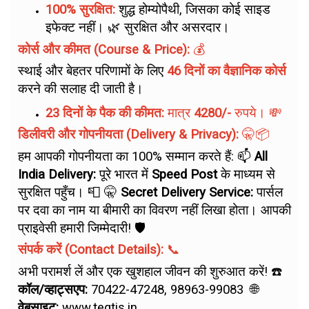
100% सुरक्षित:
शुद्ध होम्योपैथी, जिसका कोई साइड
इफेक्ट नहीं। 🌿 सुरक्षित और असरदार।
कोर्स और कीमत (Course & Price):
💰
स्थाई और बेहतर परिणामों के लिए
46 दिनों का वैज्ञानिक कोर्स
करने की सलाह दी जाती है।
23 दिनों के पैक की कीमत:
मात्र
4280/-
रुपये। 💸
डिलीवरी और गोपनीयता (Delivery & Privacy):
🤫📦
हम आपकी गोपनीयता का 100% सम्मान करते हैं: 📫
All
India Delivery:
पूरे भारत में
Speed Post
के माध्यम से
सुरक्षित पहुँच। 📮 🤫
Secret Delivery Service:
पार्सल
पर दवा का नाम या बीमारी का विवरण नहीं लिखा होता। आपकी
प्राइवेसी हमारी जिम्मेदारी! 🛡️
संपर्क करें (Contact Details):
📞
अभी परामर्श लें और एक खुशहाल जीवन की शुरुआत करें! ☎️
कॉल/व्हाट्सएप:
70422-47248, 98963-99083 🌐
वेबसाइट:
www.teqtis.in