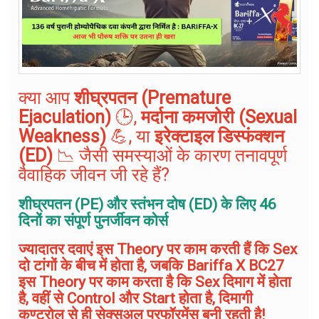
क्या आप
शीघ्रपतन (Premature
Ejaculation)
🕒,
मर्दाना कमजोरी (Sexual
Weakness)
💪, या
इरेक्टाइल डिस्फंक्शन
(ED)
📉 जैसी समस्याओं के कारण तनावपूर्ण
वैवाहिक जीवन जी रहे हैं?
शीघ्रपतन (PE) और स्तंभन दोष (ED) के लिए 46
दिनों का संपूर्ण पुनर्जीवन कोर्स
ज्यादातर दवाएं इस Theory पर काम करती हैं कि Sex
दो टांगों के बीच में होता है, जबकि Bariffa X BC27
इस Theory पर काम करता है कि Sex दिमाग में होता
है, वहीं से Control और Start होता है, दिमागी
कण्ट्रोल से ही सेक्सुअल परफॉरमेंस बनी रहती है!