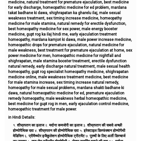
medicine, natural treatment for premature ejaculation, best medicine
for early discharge, homeopathic medicine for ed problem, mardana
takat badhane ki dawa, shighrapatan ka gharelu ilaj, male sexual
weakness treatment, sex timing increase medicine, homeopathy
medicine for male stamina, natural remedy for erectile dysfunction,
best homeopathy medicine for sex power, male energy booster
medicine, gupt rog ka ilaj hindi me, early ejaculation treatment
homeopathy, mardana kamjori ki dawa, male power increase medicine,
homeopathic drops for premature ejaculation, natural medicine for
male weakness, best treatment for premature ejaculation at home, sex
power medicine for men, homeopathic medicine for nightfall and
shighrapatan, male stamina booster treatment, erectile dysfunction
natural remedy, early discharge natural treatment, male sexual health
homeopathy, gupt rog specialist homeopathy medicine, shighrapatan
medicine online, male weakness treatment medicine, best medicine
for male stamina increase, sex timing increase natural remedy,
homeopathy for male sexual problems, mardana shakti badhane ki
dawa, natural homeopathic medicine for ed, premature ejaculation
remedy homeopathy, male weakness herbal homeopathic medicine,
best medicine for gupt rog in men, early ejaculation control medicine,
homeopathic treatment for male power.
in Hindi Details:
१.
शीघ्रपतन का इलाज
२.
मर्दाना कमजोरी का इलाज
३.
शीघ्रपतन की सबसे अच्छी
होम्योपैथिक दवा
४.
शीघ्रपतन की होम्योपैथिक दवा
५.
इरेक्टाइल डिस्फंक्शन होम्योपैथी
मेडिसिन
६.
प्रीमैच्योर इजैकुलेशन होम्योपैथिक ट्रीटमेंट
७.
पुरुषों के लिए अर्ली डिस्चार्ज