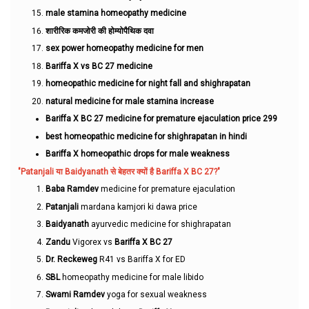
male stamina homeopathy medicine
शारीरिक कमजोरी की होम्योपैथिक दवा
sex power homeopathy medicine for men
Bariffa X vs BC 27 medicine
homeopathic medicine for night fall and shighrapatan
natural medicine for male stamina increase
Bariffa X BC 27 medicine for premature ejaculation price 299
best homeopathic medicine for shighrapatan in hindi
Bariffa X homeopathic drops for male weakness
"Patanjali या Baidyanath से बेहतर क्यों है Bariffa X BC 27?"
Baba Ramdev
medicine for premature ejaculation
Patanjali
mardana kamjori ki dawa price
Baidyanath
ayurvedic medicine for shighrapatan
Zandu
Vigorex vs
Bariffa X BC 27
Dr. Reckeweg
R41 vs Bariffa X for ED
SBL
homeopathy medicine for male libido
Swami Ramdev
yoga for sexual weakness