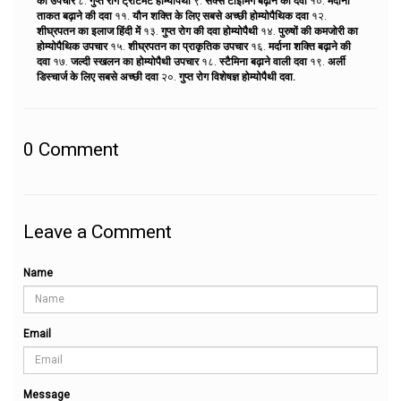
का उपचार
८.
गुप्त रोग ट्रीटमेंट होम्योपैथी
९.
सेक्स टाइमिंग बढ़ाने की दवा
१०.
मर्दाना
ताकत बढ़ाने की दवा
११.
यौन शक्ति के लिए सबसे अच्छी होम्योपैथिक दवा
१२.
शीघ्रपतन का इलाज हिंदी में
१३.
गुप्त रोग की दवा होम्योपैथी
१४.
पुरुषों की कमजोरी का
होम्योपैथिक उपचार
१५.
शीघ्रपतन का प्राकृतिक उपचार
१६.
मर्दाना शक्ति बढ़ाने की
दवा
१७.
जल्दी स्खलन का होम्योपैथी उपचार
१८.
स्टैमिना बढ़ाने वाली दवा
१९.
अर्ली
डिस्चार्ज के लिए सबसे अच्छी दवा
२०.
गुप्त रोग विशेषज्ञ होम्योपैथी दवा.
0
Comment
Leave a Comment
Name
Email
Message