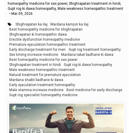
homeopathy medicine for sex power, Shighrapatan treatment in hindi,
Gupt rog ki dawa homeopathy, Male weakness homeopathic treatment
•
Mar 09, 2026
Shighrapatan ka ilaj
Mardana kamjori ka ilaj
Best homeopathy medicine for shighrapatan
Shighrapatan ki homeopathic dawa
Erectile dysfunction homeopathy medicine
Premature ejaculation homeopathic treatment
Early discharge treatment for men
Gupt rog treatment homeopathy
Sex timing increase medicine
Mardana takat badhane ki dawa
Best homeopathy medicine for sex power
Shighrapatan treatment in hindi
Gupt rog ki dawa homeopathy
Male weakness homeopathic treatment
Natural treatment for premature ejaculation
Mardana shakti badhane ki dawa
Early ejaculation treatment homeopathy
Male stamina increase medicine
Best medicine for early discharge
Gupt rog specialist homeopathy medicine