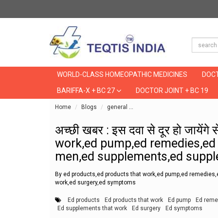
WORLD-CLASS HOMEOPATHIC MEDICINES
DOCT
BARIFFA-X + BC 27
DOCTOR JOINT + BC 19
Home
Blogs
general
अच्छी खबर : इस दवा से दूर हो ज
अच्छी खबर : इस दवा से दूर हो जायेंग
work,ed pump,ed remedies,ed r
men,ed supplements,ed suppl
By ed products,ed products that work,ed pump,ed remedies,
work,ed surgery,ed symptoms
Ed products
Ed products that work
Ed pump
Ed reme
Ed supplements that work
Ed surgery
Ed symptoms