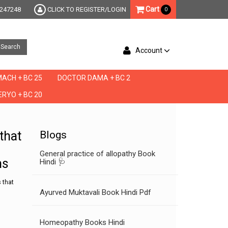
Cart
247248
CLICK TO REGISTER/LOGIN
0
Search
Account
ACH + BC 25
DOCTOR DAMA + BC 2
RYO + BC 20
ed rx,ed shots,ed solutions,ed solutions for men,ed supplements,ed supplements that 
 that
Blogs
General practice of allopathy Book
ms
Hindi 🩺
 that
Ayurved Muktavali Book Hindi Pdf
Homeopathy Books Hindi