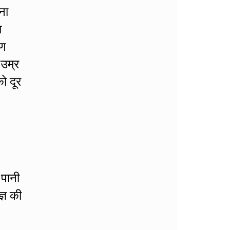
ना
ा
रण
 उम्र
ो दूर
 पानी
्ञ की