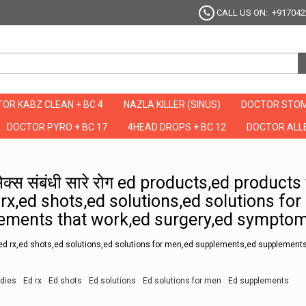
CALL US ON: +917042
OR KABZ CLEAN + BC 4
NAZLA KILLER (SINUS)
DOCTOR STOM
DOCTOR PYRO + BC 17
4HEAD DROPS + BC 12
DOCTOR ALLE
ायेंगे सेक्स संबंधी सारे रोग ed products,ed products that work,ed pump,ed remedies,
े सेक्स संबंधी सारे रोग ed products,ed products
x,ed shots,ed solutions,ed solutions for
ements that work,ed surgery,ed sympto
ed rx,ed shots,ed solutions,ed solutions for men,ed supplements,ed supplements
dies
Ed rx
Ed shots
Ed solutions
Ed solutions for men
Ed supplements