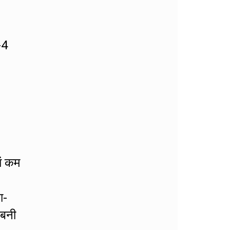
-4
ां कम
ा-
 बनी