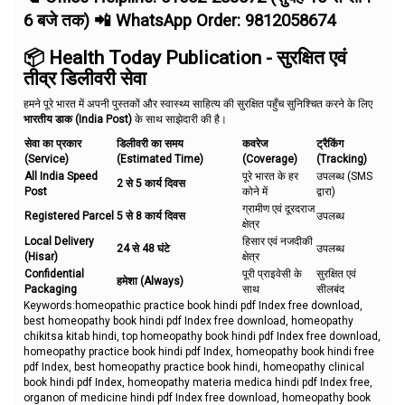
6 बजे तक) 📲 WhatsApp Order: 9812058674
📦 Health Today Publication - सुरक्षित एवं
तीव्र डिलीवरी सेवा
हमने पूरे भारत में अपनी पुस्तकों और स्वास्थ्य साहित्य की सुरक्षित पहुँच सुनिश्चित करने के लिए
भारतीय डाक (India Post)
के साथ साझेदारी की है।
सेवा का प्रकार
डिलीवरी का समय
कवरेज
ट्रैकिंग
(Service)
(Estimated Time)
(Coverage)
(Tracking)
All India Speed
पूरे भारत के हर
उपलब्ध (SMS
2 से 5 कार्य दिवस
Post
कोने में
द्वारा)
ग्रामीण एवं दूरदराज
Registered Parcel
5 से 8 कार्य दिवस
उपलब्ध
क्षेत्र
Local Delivery
हिसार एवं नजदीकी
24 से 48 घंटे
उपलब्ध
(Hisar)
क्षेत्र
Confidential
पूरी प्राइवेसी के
सुरक्षित एवं
हमेशा (Always)
Packaging
साथ
सीलबंद
Keywords:homeopathic practice book hindi pdf Index free download,
best homeopathy book hindi pdf Index free download, homeopathy
chikitsa kitab hindi, top homeopathy book hindi pdf Index free download,
homeopathy practice book hindi pdf Index, homeopathy book hindi free
pdf Index, best homeopathy practice book hindi, homeopathy clinical
book hindi pdf Index, homeopathy materia medica hindi pdf Index free,
organon of medicine hindi pdf Index free download, homeopathy book