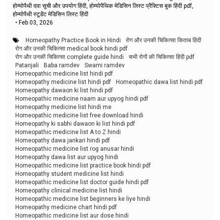
होम्योपैथी दवा सूची और उपयोग हिंदी, होम्योपैथिक मेडिसिन लिस्ट प्रैक्टिस बुक हिंदी pdf,
होम्योपैथी स्टूडेंट मेडिसिन लिस्ट हिंदी
•
Feb 03, 2026
Homeopathy Practice Book in Hindi
रोग और उनकी चिकित्सा किताब हिंदी
रोग और उनकी चिकित्सा medical book hindi pdf
रोग और उनकी चिकित्सा complete guide hindi
सभी रोगों की चिकित्सा हिंदी pdf
Patanjali
Baba ramdev
Swami ramdev
Homeopathic medicine list hindi pdf
Homeopathy medicine list hindi pdf
Homeopathic dawa list hindi pdf
Homeopathy dawaon ki list hindi pdf
Homeopathic medicine naam aur upyog hindi pdf
Homeopathy medicine list hindi me
Homeopathic medicine list free download hindi
Homeopathy ki sabhi dawaon ki list hindi pdf
Homeopathic medicine list A to Z hindi
Homeopathy dawa jankari hindi pdf
Homeopathic medicine list rog anusar hindi
Homeopathy dawa list aur upyog hindi
Homeopathic medicine list practice book hindi pdf
Homeopathy student medicine list hindi
Homeopathic medicine list doctor guide hindi pdf
Homeopathy clinical medicine list hindi
Homeopathic medicine list beginners ke liye hindi
Homeopathy medicine chart hindi pdf
Homeopathic medicine list aur dose hindi