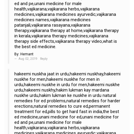
ed and pe,unani medicine for male
health,vajikarana,vajikarana herbs,vajikarana
medicines,vajikarana medicines ayurvedic,vajikarana
medicines names,vajikarana medicines
patanjali,vajikarana rasayana,vajikarana
therapy,vajikarana therapy at home,vajikarana therapy
in kerala,vajikarana therapy medicines,vajikarana
therapy side effects,vajikarana therapy video,what is
the best ed medicine.
By:
Hemant
Aug 02, 2019
Reply
hakeemi nuskha jaat in urdu,hakeemi nuskhay,hakeemi
nuskhe for men,hakeemi nuskhe for men in
urdu,hakeemi nuskhe in urdu for men,hakeemi nuskhe
urdu,hakeemi nuskhy,hakim lukman kay mardana
nuskhe urdu,hakim lukman ke nuskhe in urdu natural
remedies for ed problems,natural remedies for harder
erections,natural remedies to cure ed,permanent
treatment for ed,pills to get hard fast in india,the best
ed medicine,unani medicine for ed,unani medicine for
ed and pe,unani medicine for male
health,vajikarana,vajikarana herbs,vajikarana
medicines,vajikarana medicines ayurvedic,vajikarana