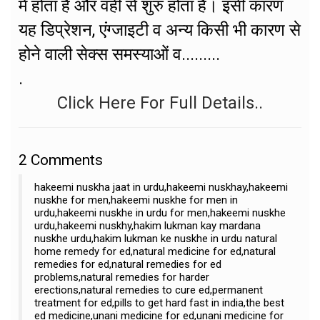
में होता है और वहीं से शुरु होता है। इसी कारण
यह डिप्रेशन, एंग्जाइटी व अन्य किसी भी कारण से
होने वाली सेक्स समस्याओं व.........
.
Click Here For Full Details..
2
Comments
hakeemi nuskha jaat in urdu,hakeemi nuskhay,hakeemi
nuskhe for men,hakeemi nuskhe for men in
urdu,hakeemi nuskhe in urdu for men,hakeemi nuskhe
urdu,hakeemi nuskhy,hakim lukman kay mardana
nuskhe urdu,hakim lukman ke nuskhe in urdu natural
home remedy for ed,natural medicine for ed,natural
remedies for ed,natural remedies for ed
problems,natural remedies for harder
erections,natural remedies to cure ed,permanent
treatment for ed,pills to get hard fast in india,the best
ed medicine,unani medicine for ed,unani medicine for