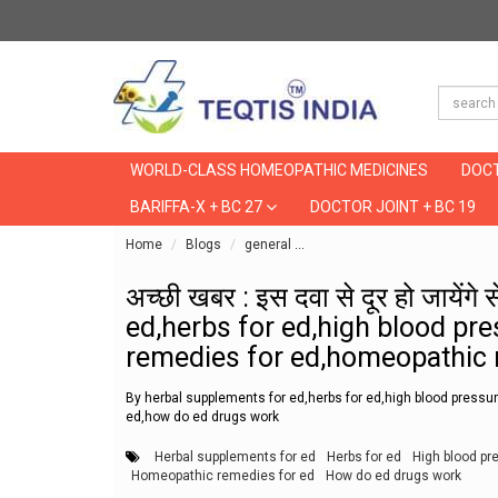
WORLD-CLASS HOMEOPATHIC MEDICINES
DOCT
BARIFFA-X + BC 27
DOCTOR JOINT + BC 19
Home
Blogs
general
अच्छी खबर : इस दवा से दूर हो ज
अच्छी खबर : इस दवा से दूर हो जायेंग
ed,herbs for ed,high blood pr
remedies for ed,homeopathic 
By herbal supplements for ed,herbs for ed,high blood press
ed,how do ed drugs work
Herbal supplements for ed
Herbs for ed
High blood pr
Homeopathic remedies for ed
How do ed drugs work