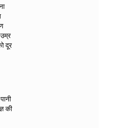
ना
ा
रण
 उम्र
ो दूर
 पानी
्ञ की