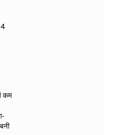
-4
ां कम
ा-
 बनी