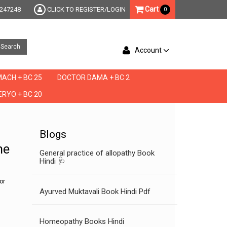
Cart
247248
CLICK TO REGISTER/LOGIN
0
Search
Account
ACH + BC 25
DOCTOR DAMA + BC 2
RYO + BC 20
re and ed,high cholesterol and ed,home remedies for ed,homeopathic remedies for ed,h
Blogs
me
General practice of allopathy Book
Hindi 🩺
or
Ayurved Muktavali Book Hindi Pdf
Homeopathy Books Hindi