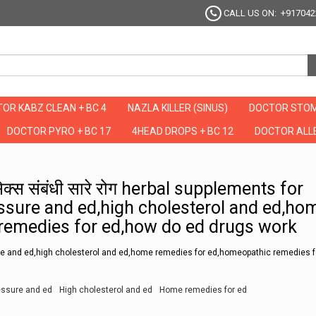
CALL US ON: +917042
OR KABZ CLEAN + BC 4
NAZLA KILLER (SINUS)
DOCTOR STOM
DOCTOR PYRO + BC 17
4HEAD DROPS + BC 12
DOCTOR ALLE
ायेंगे सेक्स संबंधी सारे रोग herbal supplements for ed,herbs for ed,high blood pressu
े सेक्स संबंधी सारे रोग herbal supplements for
essure and ed,high cholesterol and ed,ho
remedies for ed,how do ed drugs work
ure and ed,high cholesterol and ed,home remedies for ed,homeopathic remedies f
essure and ed
High cholesterol and ed
Home remedies for ed