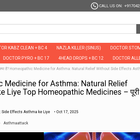
CALL US ON: +917042
OR KABZ CLEAN + BC 4
NAZLA KILLER (SINUS)
DOCTOR STOM
DOCTOR PYRO + BC 17
4HEAD DROPS + BC 12
DOCTOR ALLE
) क्या है? Homeopathic Medicine for Asthma: Natural Relief Without Side Effects As
ic Medicine for Asthma: Natural Relief
e Liye Top Homeopathic Medicines – पूरी
 Side Effects Asthma ke Liye
•
Oct 17, 2025
e
Asthmaattack