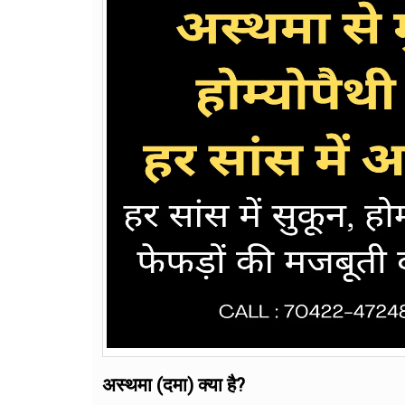
अस्थमा (दमा) क्या है?