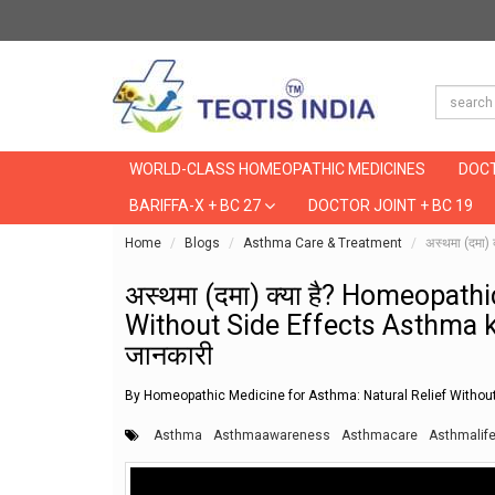
WORLD-CLASS HOMEOPATHIC MEDICINES
DOCT
BARIFFA-X + BC 27
DOCTOR JOINT + BC 19
Home
Blogs
Asthma Care & Treatment
अस्थमा (दमा
अस्थमा (दमा) क्या है? Homeopath
Without Side Effects Asthma k
जानकारी
By Homeopathic Medicine for Asthma: Natural Relief Without
Asthma
Asthmaawareness
Asthmacare
Asthmalif