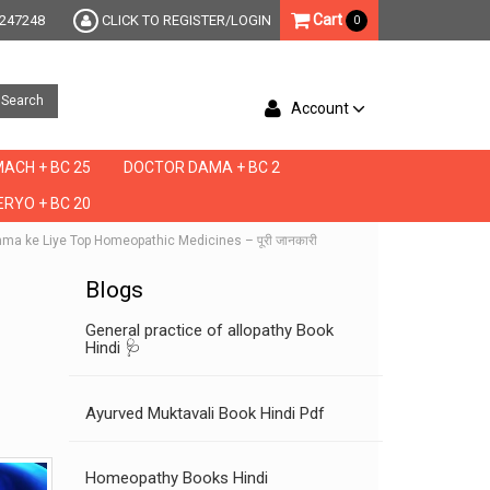
Cart
247248
CLICK TO REGISTER/LOGIN
0
Search
Account
ACH + BC 25
DOCTOR DAMA + BC 2
RYO + BC 20
thma ke Liye Top Homeopathic Medicines – पूरी जानकारी
Blogs
General practice of allopathy Book
Hindi 🩺
Ayurved Muktavali Book Hindi Pdf
Homeopathy Books Hindi