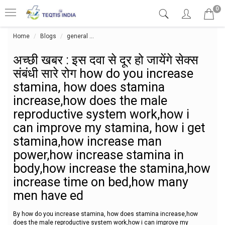
0
Home
Blogs
general
अच्छी खबर : इस दवा से दूर हो जायेंगे सेक्स स
अच्छी खबर : इस दवा से दूर हो जायेंगे सेक्स
संबंधी सारे रोग how do you increase
stamina, how does stamina
increase,how does the male
reproductive system work,how i
can improve my stamina, how i get
stamina,how increase man
power,how increase stamina in
body,how increase the stamina,how
increase time on bed,how many
men have ed
By how do you increase stamina, how does stamina increase,how
does the male reproductive system work,how i can improve my