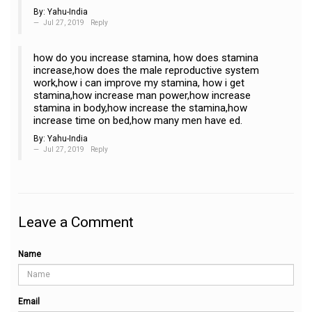
By:
Yahu-India
Jul 27, 2019
Reply
how do you increase stamina, how does stamina
increase,how does the male reproductive system
work,how i can improve my stamina, how i get
stamina,how increase man power,how increase
stamina in body,how increase the stamina,how
increase time on bed,how many men have ed.
By:
Yahu-India
Jul 27, 2019
Reply
Leave a Comment
Name
Email