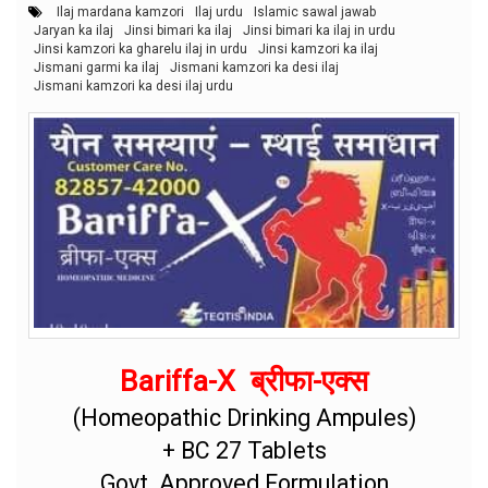
Ilaj mardana kamzori
Ilaj urdu
Islamic sawal jawab
Jaryan ka ilaj
Jinsi bimari ka ilaj
Jinsi bimari ka ilaj in urdu
Jinsi kamzori ka gharelu ilaj in urdu
Jinsi kamzori ka ilaj
Jismani garmi ka ilaj
Jismani kamzori ka desi ilaj
Jismani kamzori ka desi ilaj urdu
Bariffa-X ब्रीफा-एक्स
(Homeopathic Drinking Ampules)
+ BC 27 Tablets
Govt. Approved Formulation