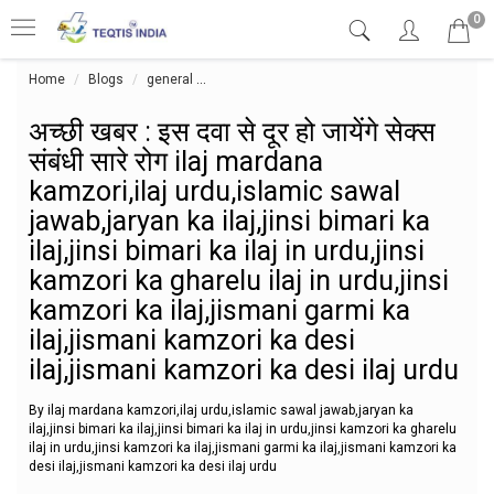
0
Home
Blogs
general
अच्छी खबर : इस दवा से दूर हो जायेंगे सेक्स संबंधी 
अच्छी खबर : इस दवा से दूर हो जायेंगे सेक्स
संबंधी सारे रोग ilaj mardana
kamzori,ilaj urdu,islamic sawal
jawab,jaryan ka ilaj,jinsi bimari ka
ilaj,jinsi bimari ka ilaj in urdu,jinsi
kamzori ka gharelu ilaj in urdu,jinsi
kamzori ka ilaj,jismani garmi ka
ilaj,jismani kamzori ka desi
ilaj,jismani kamzori ka desi ilaj urdu
By ilaj mardana kamzori,ilaj urdu,islamic sawal jawab,jaryan ka
ilaj,jinsi bimari ka ilaj,jinsi bimari ka ilaj in urdu,jinsi kamzori ka gharelu
ilaj in urdu,jinsi kamzori ka ilaj,jismani garmi ka ilaj,jismani kamzori ka
desi ilaj,jismani kamzori ka desi ilaj urdu