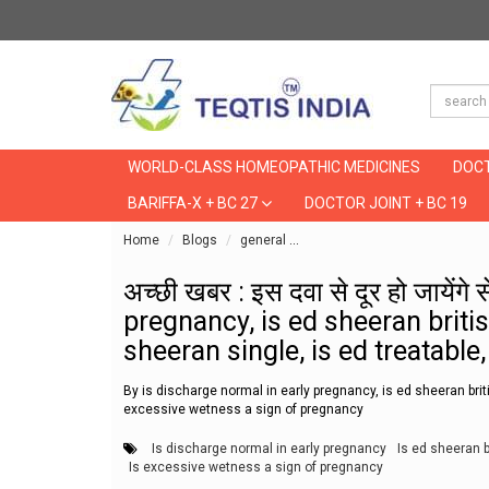
WORLD-CLASS HOMEOPATHIC MEDICINES
DOCT
BARIFFA-X + BC 27
DOCTOR JOINT + BC 19
Home
Blogs
general
अच्छी खबर : इस दवा से दूर हो जा
अच्छी खबर : इस दवा से दूर हो जायेंग
pregnancy, is ed sheeran briti
sheeran single, is ed treatabl
By is discharge normal in early pregnancy, is ed sheeran brit
excessive wetness a sign of pregnancy
Is discharge normal in early pregnancy
Is ed sheeran b
Is excessive wetness a sign of pregnancy