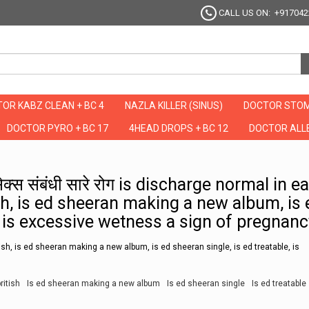
CALL US ON: +917042
OR KABZ CLEAN + BC 4
NAZLA KILLER (SINUS)
DOCTOR STOM
DOCTOR PYRO + BC 17
4HEAD DROPS + BC 12
DOCTOR ALLE
येंगे सेक्स संबंधी सारे रोग is discharge normal in early pregnancy, is ed sheeran briti
े सेक्स संबंधी सारे रोग is discharge normal in ea
sh, is ed sheeran making a new album, is 
e, is excessive wetness a sign of pregnan
ish, is ed sheeran making a new album, is ed sheeran single, is ed treatable, is
ritish
Is ed sheeran making a new album
Is ed sheeran single
Is ed treatable