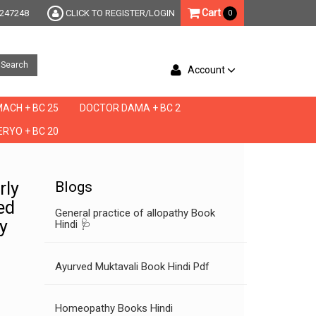
Cart
247248
CLICK TO REGISTER/LOGIN
0
Search
Account
ACH + BC 25
DOCTOR DAMA + BC 2
RYO + BC 20
sh, is ed sheeran making a new album, is ed sheeran single, is ed treatable, is excess
rly
Blogs
ed
General practice of allopathy Book
cy
Hindi 🩺
Ayurved Muktavali Book Hindi Pdf
Homeopathy Books Hindi