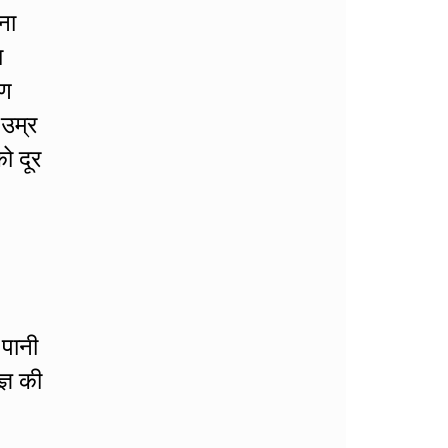
ना
ा
रण
 उम्र
ो दूर
 पानी
्ञ की