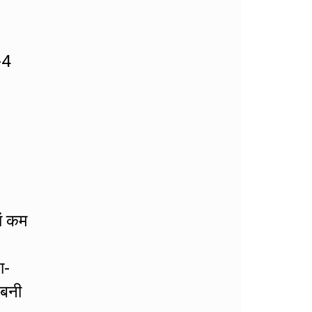
-4
ां कम
ा-
 बनी