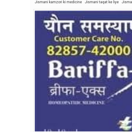
Jismani kamzori ki medicine
Jismani taqat ke liye
Jisma