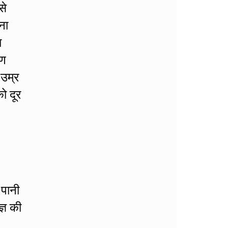
से
ना
ा
रण
 उम्र
ो दूर
 पानी
्ञ की