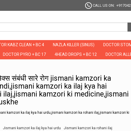
CALL US ON: +917042
OR KABZ CLEAN + BC 4
NAZLA KILLER (SINUS)
DOCTOR STOM
DOCTOR PYRO + BC 17
4HEAD DROPS + BC 12
DOCTOR ALLE
ेंगे सेक्स संबंधी सारे रोग jismani kamzori ka ilaj,jismani kamzori ka ilaj in hindi,jism
 सेक्स संबंधी सारे रोग jismani kamzori ka
indi,jismani kamzori ka ilaj kya hai
 ilaj,jismani kamzori ki medicine,jismani
nuskhe
smani kamzori ka ilaj kya hai urdu,jismani kamzori ka rohani ilaj,jismani kamzori ki
Jismani kamzori ka ilaj kya hai urdu
Jismani kamzori ka rohani ilaj