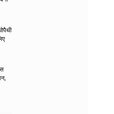
योपैथी
लिए
इस
शन,