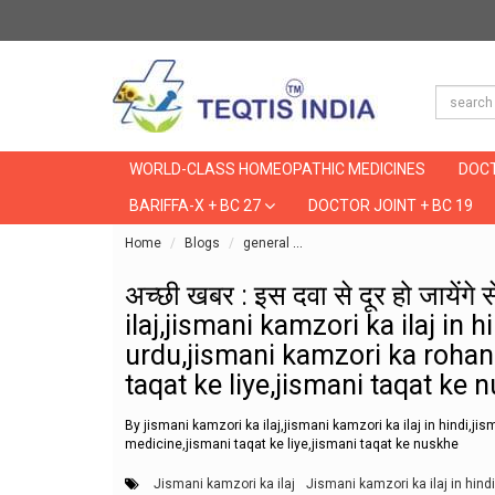
WORLD-CLASS HOMEOPATHIC MEDICINES
DOCT
BARIFFA-X + BC 27
DOCTOR JOINT + BC 19
Home
Blogs
general
अच्छी खबर : इस दवा से दूर हो जाय
अच्छी खबर : इस दवा से दूर हो जायेंगे
ilaj,jismani kamzori ka ilaj in h
urdu,jismani kamzori ka rohani
taqat ke liye,jismani taqat ke 
By jismani kamzori ka ilaj,jismani kamzori ka ilaj in hindi,ji
medicine,jismani taqat ke liye,jismani taqat ke nuskhe
Jismani kamzori ka ilaj
Jismani kamzori ka ilaj in hindi