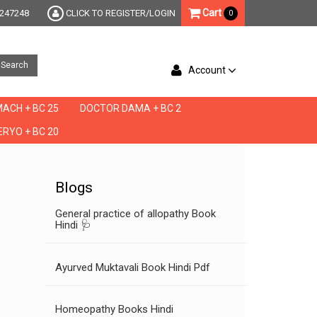
Cart
247248
CLICK TO REGISTER/LOGIN
0
Search
Account
ACH + BC 25
DOCTOR DAMA + BC 2
RYO + BC 20
ani kamzori ka ilaj kya hai urdu,jismani kamzori ka rohani ilaj,jismani kamzori ki medic
Blogs
General practice of allopathy Book
Hindi 🩺
Ayurved Muktavali Book Hindi Pdf
Homeopathy Books Hindi