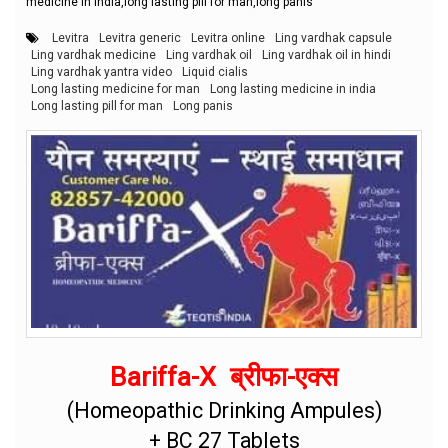
medicine in india,long lasting pill for man,long panis
Levitra
Levitra generic
Levitra online
Ling vardhak capsule
Ling vardhak medicine
Ling vardhak oil
Ling vardhak oil in hindi
Ling vardhak yantra video
Liquid cialis
Long lasting medicine for man
Long lasting medicine in india
Long lasting pill for man
Long panis
Bariffa-X ब्रीफा-एक्स
(Homeopathic Drinking Ampules)
+ BC 27 Tablets