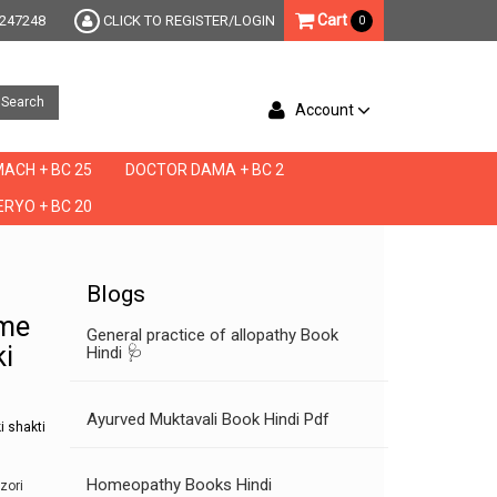
Cart
247248
CLICK TO REGISTER/LOGIN
0
Search
Account
ACH + BC 25
DOCTOR DAMA + BC 2
RYO + BC 20
aso ki kamzori ki dawa,ling ki naso me kamjori ka ilaj,ling ki naso me kamzori,ling ki sha
Blogs
 me
General practice of allopathy Book
ki
Hindi 🩺
Ayurved Muktavali Book Hindi Pdf
i shakti
Homeopathy Books Hindi
zori