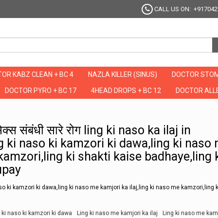
CALL US ON: +917042
OR KABZ CLEAN + BC 4
NAZLA KILLER (SINUS)
DOCTOR STOM
DOCTOR PYRO + BC 17
4HEAD DROPS + BC 12
DOCTOR ALLE
ंगे सेक्स संबंधी सारे रोग ling ki naso ka ilaj in hindi,ling ki naso ki kamjori,ling ki n
सेक्स संबंधी सारे रोग ling ki naso ka ilaj in
ing ki naso ki kamzori ki dawa,ling ki naso
kamzori,ling ki shakti kaise badhaye,ling 
upay
 naso ki kamzori ki dawa,ling ki naso me kamjori ka ilaj,ling ki naso me kamzori,ling k
 ki naso ki kamzori ki dawa
Ling ki naso me kamjori ka ilaj
Ling ki naso me kam