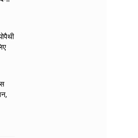
योपैथी
लिए
इस
शन,