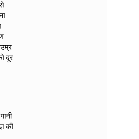
से
ना
ा
रण
 उम्र
ो दूर
 पानी
्ञ की