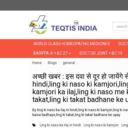
WORLD-CLASS HOMEOPATHIC MEDICINES
DOCT
BARIFFA-X + BC 27
DOCTOR JOINT + BC 19
Home
Blogs
general
अच्छी खबर : इस दवा से दूर हो जाये
अच्छी खबर : इस दवा से दूर हो जायेंगे 
hindi,ling ki naso ki kamjori,l
kamjori ka ilaj,ling ki naso me 
takat,ling ki takat badhane ke 
By ling ki naso ka ilaj in hindi,ling ki naso ki kamjori,ling ki
kaise badhaye,ling ki takat,ling ki takat badhane ke upay
Ling ki naso ka ilaj in hindi
Ling ki naso ki kamjori
Ling