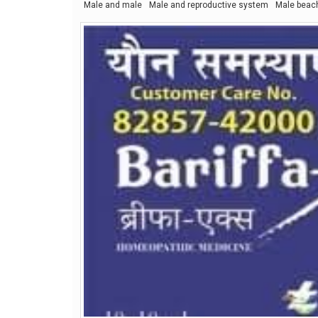
Male and male
Male and reproductive system
Male beac