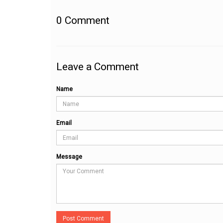
0
Comment
Leave a Comment
Name
Email
Message
Post Comment