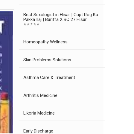
Best Sexologist in Hisar | Gupt Rog Ka
Pakka Ilaj | Bariffa X BC 27 Hisar
⭐⭐⭐⭐⭐
Homeopathy Wellness
Skin Problems Solutions
Asthma Care & Treatment
Arthritis Medicine
Likoria Medicine
Early Discharge