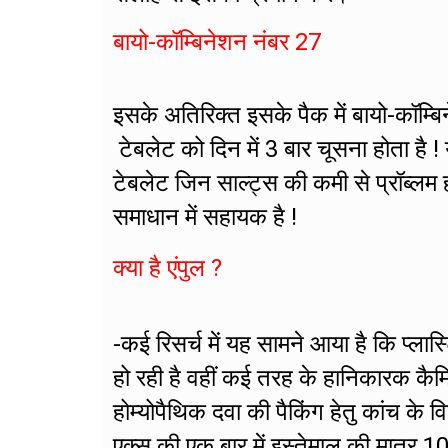
बायो-कॉम्बिनेशन नंबर 27
इसके अतिरिक्त इसके पैक में बायो-कॉम्
टेबलेट को दिन में 3 बार चूसना होता है ! य
टेबलेट जिन साल्ट्स की कमी से प्रॉब्लम 
समाधान में सहायक है !
क्या है एंपुल ?
-कई रिसर्च में यह सामने आया है कि प्लास
हो रही है वहीं कई तरह के हानिकारक कैम
होम्योपैथिक दवा की पैकिंग हेतु कांच के व
एक्स की एक बार में इस्तेमाल की मात्र 1