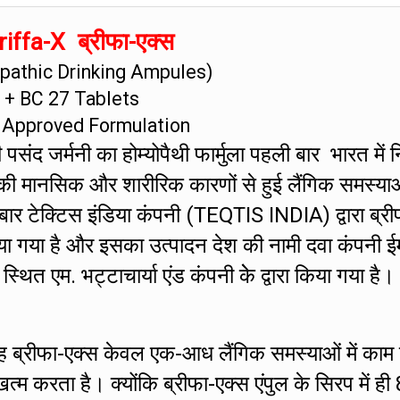
iffa-X ब्रीफा-एक्स
athic Drinking Ampules)
+ BC 27 Tablets
 Approved Formulation
संद जर्मनी का होम्योपैथी फार्मुला पहली बार भारत में नि
की मानसिक और शारीरिक कारणों से हुई लैंगिक समस्या
 बार टेक्टिस इंडिया कंपनी (TEQTIS INDIA) द्वारा ब्री
ा गया है और इसका उत्पादन देश की नामी दवा कंपनी ई
एम. भट्टाचार्या एंड कंपनी केे द्वारा किया गया है।
ह ब्रीफा-एक्स केवल एक-आध लैंगिक समस्याओं में काम
 करता है। क्योंकि ब्रीफा-एक्स एंपुल के सिरप में ही 