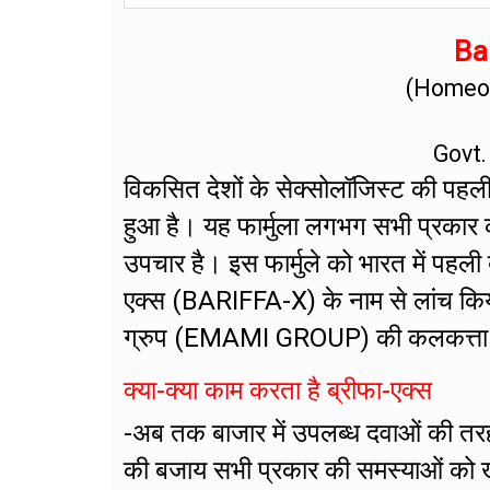
Bar
(Homeop
Govt.
विकसित देशों के सेक्सोलॉजिस्ट की पहली प
हुआ है। यह फार्मुला लगभग सभी प्रकार 
उपचार है। इस फार्मुले को भारत में पहली
एक्स (BARIFFA-X) के नाम से लांच किय
ग्रुप (EMAMI GROUP) की कलकत्ता स्थित 
क्या-क्या काम करता है ब्रीफा-एक्स
-अब तक बाजार में उपलब्ध दवाओं की तर
की बजाय सभी प्रकार की समस्याओं को खत्म