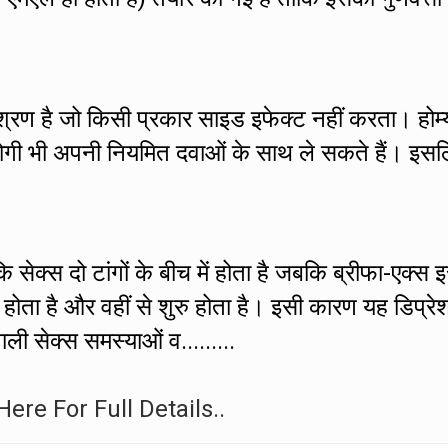
मिश्रण है जो किसी प्रकार साइड इफेक्ट नहीं करता। होम्
े रोगी भी अपनी नियमित दवाओं के साथ ले सकते हैं। इस
 सेक्स दो टांगों के बीच में होता है जबकि ब्रीफा-एक्स 
ं होता है और वहीं से शुरु होता है। इसी कारण यह डिप्रे
ाली सेक्स समस्याओं व.........
Here For Full Details..