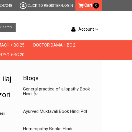
Cart
247248
CLICK TO REGISTER/LOGIN
0
Search
Account
ACH + BC 25
DOCTOR DAMA + BC 2
RYO + BC 20
i ka desi nuskha,mardana kamzori ka desi nuskha in hindi,mardana kamzori ka desi n
 ilaj
Blogs
General practice of allopathy Book
zori
Hindi 🩺
Ayurved Muktavali Book Hindi Pdf
esi
Homeopathy Books Hindi