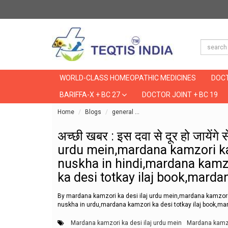
WORLD-CLASS HOMEOPATHIC MEDICINES
DOCT
BARIFFA-X + BC 27
DOCTOR JOINT + BC 19
Home
Blogs
general
अच्छी खबर : इस दवा से दूर हो ज
अच्छी खबर : इस दवा से दूर हो जायेंग
urdu mein,mardana kamzori ka
nuskha in hindi,mardana kamz
ka desi totkay ilaj book,mard
By mardana kamzori ka desi ilaj urdu mein,mardana kamzori
nuskha in urdu,mardana kamzori ka desi totkay ilaj book,ma
Mardana kamzori ka desi ilaj urdu mein
Mardana kamzo