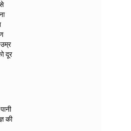
से
ना
ा
रण
 उम्र
ो दूर
 पानी
्ञ की