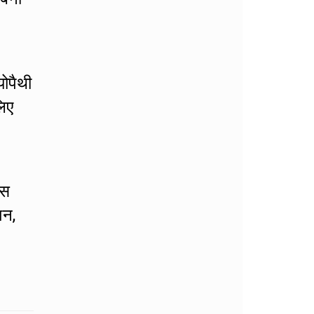
योपैथी
लिए
इस
शन,