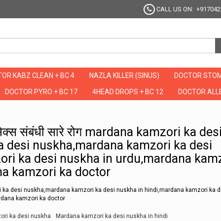
CALL US ON: +917042
OR KABZ CLEAN + BC 4
NAZLA KILLER (SINUS)
DOCTOR STOM
DOCTOR PYRO + BC 17
4HEAD DROPS + BC 12
DOCTOR ALLE
ायेंगे सेक्स संबंधी सारे रोग mardana kamzori ka desi ilaj urdu mein,mardana kamzor
े सेक्स संबंधी सारे रोग mardana kamzori ka desi
 desi nuskha,mardana kamzori ka desi
ori ka desi nuskha in urdu,mardana kam
ana kamzori ka doctor
 ka desi nuskha,mardana kamzori ka desi nuskha in hindi,mardana kamzori ka d
rdana kamzori ka doctor
ri ka desi nuskha
Mardana kamzori ka desi nuskha in hindi