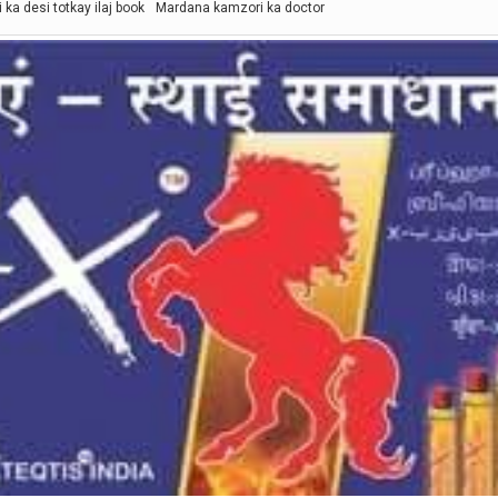
ka desi totkay ilaj book
Mardana kamzori ka doctor