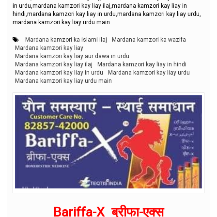
in urdu,mardana kamzori kay liay ilaj,mardana kamzori kay liay in
hindi,mardana kamzori kay liay in urdu,mardana kamzori kay liay urdu,
mardana kamzori kay liay urdu main
Mardana kamzori ka islami ilaj
Mardana kamzori ka wazifa
Mardana kamzori kay liay
Mardana kamzori kay liay aur dawa in urdu
Mardana kamzori kay liay ilaj
Mardana kamzori kay liay in hindi
Mardana kamzori kay liay in urdu
Mardana kamzori kay liay urdu
Mardana kamzori kay liay urdu main
Bariffa-X ब्रीफा-एक्स