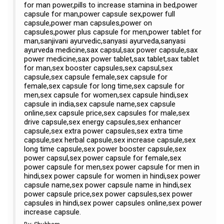
for man power,pills to increase stamina in bed,power
capsule for man,power capsule sex,power full
capsule,power man capsules,power on
capsules,power plus capsule for men,power tablet for
man,sanjivani ayurvedic,sanyasi ayurveda,sanyasi
ayurveda medicine,sax capsul,sax power capsule,sax
power medicine,sax power tablet,sax tablet,sax tablet
for man,sex booster capsules,sex capsul,sex
capsule,sex capsule female,sex capsule for
female,sex capsule for long time,sex capsule for
men,sex capsule for women,sex capsule hindi,sex
capsule in india,sex capsule name,sex capsule
online,sex capsule price,sex capsules for male,sex
drive capsule,sex energy capsules,sex enhancer
capsule,sex extra power capsules,sex extra time
capsule,sex herbal capsule,sex increase capsule,sex
long time capsule,sex power booster capsule,sex
power capsul,sex power capsule for female,sex
power capsule for men,sex power capsule for men in
hindi,sex power capsule for women in hindi,sex power
capsule name,sex power capsule name in hindi,sex
power capsule price,sex power capsules,sex power
capsules in hindi,sex power capsules online,sex power
increase capsule.