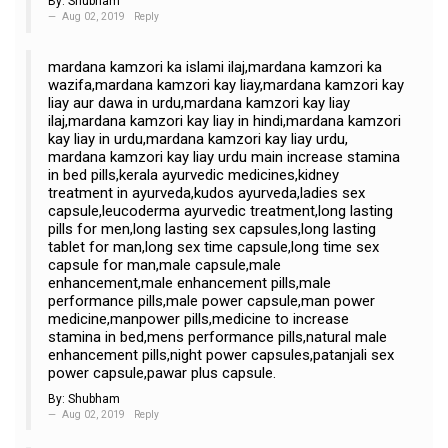
By:
Shubham
Aug 02, 2019
Reply
mardana kamzori ka islami ilaj,mardana kamzori ka
wazifa,mardana kamzori kay liay,mardana kamzori kay
liay aur dawa in urdu,mardana kamzori kay liay
ilaj,mardana kamzori kay liay in hindi,mardana kamzori
kay liay in urdu,mardana kamzori kay liay urdu,
mardana kamzori kay liay urdu main increase stamina
in bed pills,kerala ayurvedic medicines,kidney
treatment in ayurveda,kudos ayurveda,ladies sex
capsule,leucoderma ayurvedic treatment,long lasting
pills for men,long lasting sex capsules,long lasting
tablet for man,long sex time capsule,long time sex
capsule for man,male capsule,male
enhancement,male enhancement pills,male
performance pills,male power capsule,man power
medicine,manpower pills,medicine to increase
stamina in bed,mens performance pills,natural male
enhancement pills,night power capsules,patanjali sex
power capsule,pawar plus capsule.
By:
Shubham
Aug 02, 2019
Reply