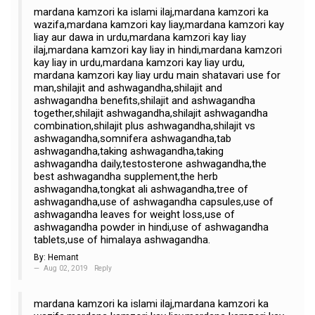
mardana kamzori ka islami ilaj,mardana kamzori ka
wazifa,mardana kamzori kay liay,mardana kamzori kay
liay aur dawa in urdu,mardana kamzori kay liay
ilaj,mardana kamzori kay liay in hindi,mardana kamzori
kay liay in urdu,mardana kamzori kay liay urdu,
mardana kamzori kay liay urdu main shatavari use for
man,shilajit and ashwagandha,shilajit and
ashwagandha benefits,shilajit and ashwagandha
together,shilajit ashwagandha,shilajit ashwagandha
combination,shilajit plus ashwagandha,shilajit vs
ashwagandha,somnifera ashwagandha,tab
ashwagandha,taking ashwagandha,taking
ashwagandha daily,testosterone ashwagandha,the
best ashwagandha supplement,the herb
ashwagandha,tongkat ali ashwagandha,tree of
ashwagandha,use of ashwagandha capsules,use of
ashwagandha leaves for weight loss,use of
ashwagandha powder in hindi,use of ashwagandha
tablets,use of himalaya ashwagandha.
By:
Hemant
Aug 02, 2019
Reply
mardana kamzori ka islami ilaj,mardana kamzori ka