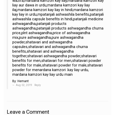
wazifa,mardana kamzori kay liay,mardana kamzori kay
liay aur dawa in urdu,mardana kamzori kay liay
ilaj,mardana kamzori kay liay in hindi,mardana kamzori
kay liay in urdu,mpatanjali ashwashila benefits,patanjali
ashwashila capsule benefits in hindi,patanjali medicine
ashwagandha,patanjali products
ashwagandha,patanjali products ashwagandha churna
price,plnt ashwagandha,price of ashwagandha
mix,pure ashwagandha,pure ashwagandha
powder,shatavari and ashwagandha
capsules,shatavari and ashwagandha churna
benefits,shatavari and ashwagandha
together,shatavari ashwagandha powder,shatavari
benefits for men,shatavari for men,shatavari powder
benefits for male,shatavari powder for male,shatavari
powder for menardana kamzori .kay liay urdu,
mardana kamzori kay liay urdu main
By:
Hemant
Aug 02, 2019
Reply
Leave a Comment