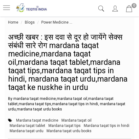
0
Home
Blogs
Power Medicine
अच्छी खबर : इस दवा से दूर हो जायेंगे स
अच्छी खबर : इस दवा से दूर हो जायेंगे सेक्स
संबंधी सारे रोग mardana taqat
medicine,mardana taqat
oil,mardana taqat tablet,mardana
taqat tips,mardana taqat tips in
hindi, mardana taqat urdu,mardana
taqat ke nuskhe in urdu
By mardana taqat medicine,mardana taqat oil,mardana taqat
tablet,mardana taqat tips,mardana taqat tips in hindi, mardana taqat
urdu,mardana taqat urdu books
Mardana taqat medicine
Mardana taqat oil
Mardana taqat tablet
Mardana taqat tips
Mardana taqat tips in hindi
Mardana taqat urdu
Mardana taqat urdu books