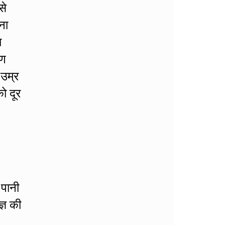
से
ना
ा
रण
 उम्र
ो दूर
 पानी
्ञ की