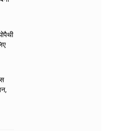
योपैथी
लिए
इस
शन,