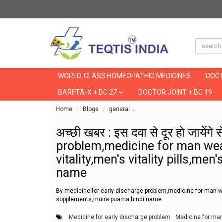
WORLD-CLASS HOMEOPATHIC MEDICINES
DOCT
BARIFFA-X + BC 27
DOCTOR JOINT + BC 19
Home
Blogs
general
अच्छी खबर : इस दवा से दूर हो जा
अच्छी खबर : इस दवा से दूर हो जायेंग
problem,medicine for man weak
vitality,men's vitality pills,m
name
By medicine for early discharge problem,medicine for man weak
supplements,muira puama hindi name
Medicine for early discharge problem
Medicine for m