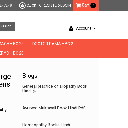
Cart
247248
CLICK TO REGISTER/LOGIN
0
Search
Account
ACH + BC 25
DOCTOR DAMA + BC 2
RYO + BC 20
ness,medicine for vigour and vitality,mens vitality,men's vitality pills,men's vitalit
harge
Blogs
mens
General practice of allopathy Book
Hindi 🩺
Ayurved Muktavali Book Hindi Pdf
ality
Homeopathy Books Hindi