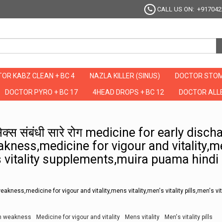
CALL US ON: +917042
OR KABZ CLEAN + BC 4
NAZLA KILLER (SINUS)
DOCTOR STOM
DOCTOR PYRO + BC 17
4HEAD DROPS + BC 12
DOCTOR ALLE
येंगे सेक्स संबंधी सारे रोग medicine for early discharge problem,medicine for man weak
े सेक्स संबंधी सारे रोग medicine for early disc
ness,medicine for vigour and vitality,
en's vitality supplements,muira puama hindi
ness,medicine for vigour and vitality,mens vitality,men's vitality pills,men's vit
an weakness
Medicine for vigour and vitality
Mens vitality
Men's vitality pills