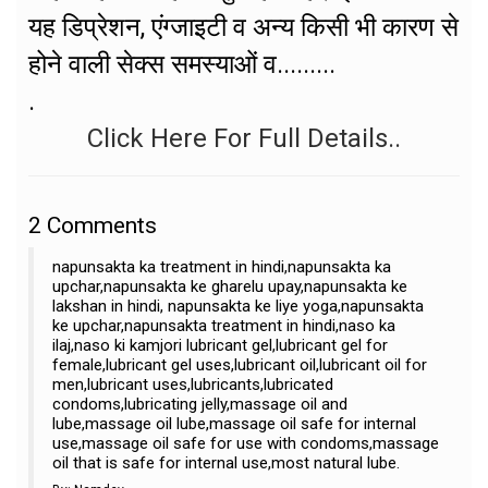
यह डिप्रेशन, एंग्जाइटी व अन्य किसी भी कारण से
होने वाली सेक्स समस्याओं व.........
.
Click Here For Full Details..
2
Comments
napunsakta ka treatment in hindi,napunsakta ka
upchar,napunsakta ke gharelu upay,napunsakta ke
lakshan in hindi, napunsakta ke liye yoga,napunsakta
ke upchar,napunsakta treatment in hindi,naso ka
ilaj,naso ki kamjori lubricant gel,lubricant gel for
female,lubricant gel uses,lubricant oil,lubricant oil for
men,lubricant uses,lubricants,lubricated
condoms,lubricating jelly,massage oil and
lube,massage oil lube,massage oil safe for internal
use,massage oil safe for use with condoms,massage
oil that is safe for internal use,most natural lube.