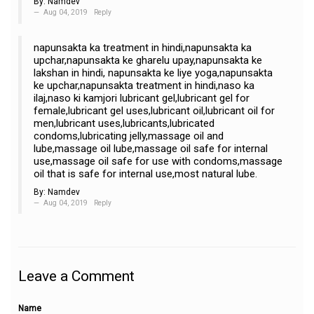
By:
Namdev
Aug 04, 2019
Reply
napunsakta ka treatment in hindi,napunsakta ka
upchar,napunsakta ke gharelu upay,napunsakta ke
lakshan in hindi, napunsakta ke liye yoga,napunsakta
ke upchar,napunsakta treatment in hindi,naso ka
ilaj,naso ki kamjori lubricant gel,lubricant gel for
female,lubricant gel uses,lubricant oil,lubricant oil for
men,lubricant uses,lubricants,lubricated
condoms,lubricating jelly,massage oil and
lube,massage oil lube,massage oil safe for internal
use,massage oil safe for use with condoms,massage
oil that is safe for internal use,most natural lube.
By:
Namdev
Aug 04, 2019
Reply
Leave a Comment
Name