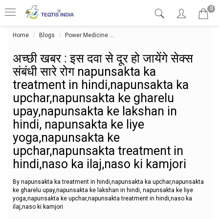
0
Home
Blogs
Power Medicine
अच्छी खबर : इस दवा से दूर हो जायेंगे स
अच्छी खबर : इस दवा से दूर हो जायेंगे सेक्स
संबंधी सारे रोग napunsakta ka
treatment in hindi,napunsakta ka
upchar,napunsakta ke gharelu
upay,napunsakta ke lakshan in
hindi, napunsakta ke liye
yoga,napunsakta ke
upchar,napunsakta treatment in
hindi,naso ka ilaj,naso ki kamjori
By napunsakta ka treatment in hindi,napunsakta ka upchar,napunsakta
ke gharelu upay,napunsakta ke lakshan in hindi, napunsakta ke liye
yoga,napunsakta ke upchar,napunsakta treatment in hindi,naso ka
ilaj,naso ki kamjori