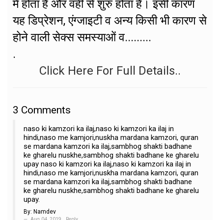
में होता है और वहीं से शुरु होता है। इसी कारण
यह डिप्रेशन, एंग्जाइटी व अन्य किसी भी कारण से
होने वाली सेक्स समस्याओं व.........
.
Click Here For Full Details..
3
Comments
naso ki kamzori ka ilaj,naso ki kamzori ka ilaj in
hindi,naso me kamjori,nuskha mardana kamzori, quran
se mardana kamzori ka ilaj,sambhog shakti badhane
ke gharelu nuskhe,sambhog shakti badhane ke gharelu
upay naso ki kamzori ka ilaj,naso ki kamzori ka ilaj in
hindi,naso me kamjori,nuskha mardana kamzori, quran
se mardana kamzori ka ilaj,sambhog shakti badhane
ke gharelu nuskhe,sambhog shakti badhane ke gharelu
upay.
By:
Namdev
Aug 04, 2019
Reply