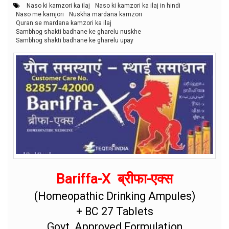
Naso ki kamzori ka ilaj
Naso ki kamzori ka ilaj in hindi
Naso me kamjori
Nuskha mardana kamzori
Quran se mardana kamzori ka ilaj
Sambhog shakti badhane ke gharelu nuskhe
Sambhog shakti badhane ke gharelu upay
Bariffa-X ब्रीफा-एक्स
(Homeopathic Drinking Ampules)
+ BC 27 Tablets
Govt. Approved Formulation