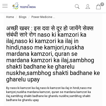
0
Home
Blogs
Power Medicine
अच्छी खबर : इस दवा से दूर हो जायेंगे स
अच्छी खबर : इस दवा से दूर हो जायेंगे सेक्स
संबंधी सारे रोग naso ki kamzori ka
ilaj,naso ki kamzori ka ilaj in
hindi,naso me kamjori,nuskha
mardana kamzori, quran se
mardana kamzori ka ilaj,sambhog
shakti badhane ke gharelu
nuskhe,sambhog shakti badhane ke
gharelu upay
By naso ki kamzori ka ilaj,naso ki kamzori ka ilaj in hindi,naso me
kamjori,nuskha mardana kamzori, quran se mardana kamzori ka
ilaj,sambhog shakti badhane ke gharelu nuskhe,sambhog shakti
badhane ke gharelu upay