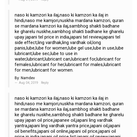
naso ki kamzori ka ilaj,naso ki kamzori ka ilaj in
hindi,naso me kamjori,nuskha mardana kamzori, quran
se mardana kamzori ka ilaj,sambhog shakti badhane
ke gharelu nuskhe,sambhog shakti badhane ke gharelu
upay japani tel price in india,japani tel review,japani tel
side effect,ling vardhak,ling vardhak oil,long
panis,lube,lube for women,lube gel use,lube in use,lube
lubricant,lube sec,lube to use in
water,lubricant,lubricant can,lubricant for,lubricant for
females,lubricant for her,lubricant for males,lubricant
for men,lubricant for women.
By:
Namdev
Aug 04, 2019
Reply
naso ki kamzori ka ilaj,naso ki kamzori ka ilaj in
hindi,naso me kamjori,nuskha mardana kamzori, quran
se mardana kamzori ka ilaj,sambhog shakti badhane
ke gharelu nuskhe,sambhog shakti badhane ke gharelu
upay japan oil price,japanee oil,japani ling vardhak
yantra,japani ling vardhak yantra price,japani oil,japani
oil benefits,japani oil online,japani oil price,japani oil
price in india,japani oil price list,japani oil review,japani