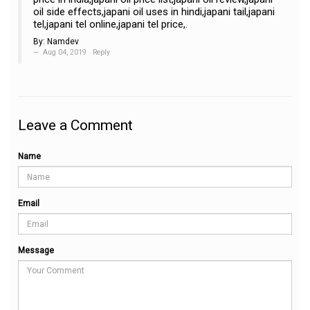
oil side effects,japani oil uses in hindi,japani tail,japani
tel,japani tel online,japani tel price,.
By:
Namdev
Aug 04, 2019
Reply
Leave a Comment
Name
Email
Message