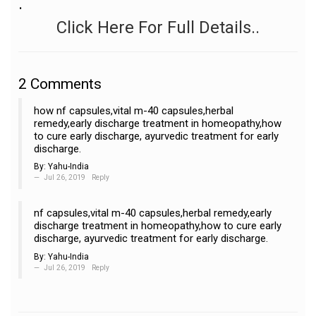
.
Click Here For Full Details..
2
Comments
how nf capsules,vital m-40 capsules,herbal
remedy,early discharge treatment in homeopathy,how
to cure early discharge, ayurvedic treatment for early
discharge.
By:
Yahu-India
Jul 26, 2019
Reply
nf capsules,vital m-40 capsules,herbal remedy,early
discharge treatment in homeopathy,how to cure early
discharge, ayurvedic treatment for early discharge.
By:
Yahu-India
Jul 26, 2019
Reply