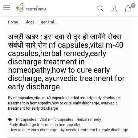
0
Home
Blogs
general
अच्छी खबर : इस दवा से दूर हो जायेंगे सेक्स संबंध
अच्छी खबर : इस दवा से दूर हो जायेंगे सेक्स
संबंधी सारे रोग nf capsules,vital m-40
capsules,herbal remedy,early
discharge treatment in
homeopathy,how to cure early
discharge, ayurvedic treatment for
early discharge
By nf capsules,vital m-40 capsules,herbal remedy,early discharge
treatment in homeopathy,how to cure early discharge, ayurvedic
treatment for early discharge
Nf capsules
Vital m-40 capsules
Herbal remedy
Early discharge treatment in homeopathy
How to cure early discharge
Ayurvedic treatment for early discharge