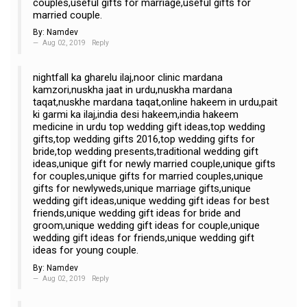
couples,useful gifts for marriage,useful gifts for
married couple.
By:
Namdev
Aug 02, 2019
Reply
nightfall ka gharelu ilaj,noor clinic mardana
kamzori,nuskha jaat in urdu,nuskha mardana
taqat,nuskhe mardana taqat,online hakeem in urdu,pait
ki garmi ka ilaj,india desi hakeem,india hakeem
medicine in urdu top wedding gift ideas,top wedding
gifts,top wedding gifts 2016,top wedding gifts for
bride,top wedding presents,traditional wedding gift
ideas,unique gift for newly married couple,unique gifts
for couples,unique gifts for married couples,unique
gifts for newlyweds,unique marriage gifts,unique
wedding gift ideas,unique wedding gift ideas for best
friends,unique wedding gift ideas for bride and
groom,unique wedding gift ideas for couple,unique
wedding gift ideas for friends,unique wedding gift
ideas for young couple.
By:
Namdev
Aug 02, 2019
Reply