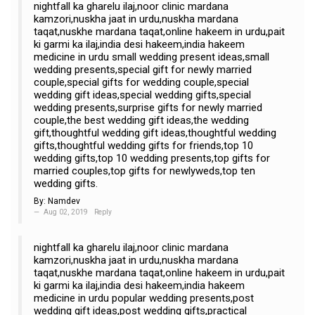
nightfall ka gharelu ilaj,noor clinic mardana
kamzori,nuskha jaat in urdu,nuskha mardana
taqat,nuskhe mardana taqat,online hakeem in urdu,pait
ki garmi ka ilaj,india desi hakeem,india hakeem
medicine in urdu small wedding present ideas,small
wedding presents,special gift for newly married
couple,special gifts for wedding couple,special
wedding gift ideas,special wedding gifts,special
wedding presents,surprise gifts for newly married
couple,the best wedding gift ideas,the wedding
gift,thoughtful wedding gift ideas,thoughtful wedding
gifts,thoughtful wedding gifts for friends,top 10
wedding gifts,top 10 wedding presents,top gifts for
married couples,top gifts for newlyweds,top ten
wedding gifts.
By:
Namdev
Aug 02, 2019
Reply
nightfall ka gharelu ilaj,noor clinic mardana
kamzori,nuskha jaat in urdu,nuskha mardana
taqat,nuskhe mardana taqat,online hakeem in urdu,pait
ki garmi ka ilaj,india desi hakeem,india hakeem
medicine in urdu popular wedding presents,post
wedding gift ideas,post wedding gifts,practical