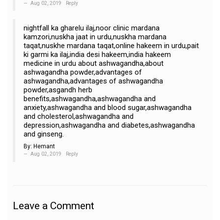
Aug 02, 2019
Reply
nightfall ka gharelu ilaj,noor clinic mardana
kamzori,nuskha jaat in urdu,nuskha mardana
taqat,nuskhe mardana taqat,online hakeem in urdu,pait
ki garmi ka ilaj,india desi hakeem,india hakeem
medicine in urdu about ashwagandha,about
ashwagandha powder,advantages of
ashwagandha,advantages of ashwagandha
powder,asgandh herb
benefits,ashwagandha,ashwagandha and
anxiety,ashwagandha and blood sugar,ashwagandha
and cholesterol,ashwagandha and
depression,ashwagandha and diabetes,ashwagandha
and ginseng.
By:
Hemant
Aug 02, 2019
Reply
Leave a Comment