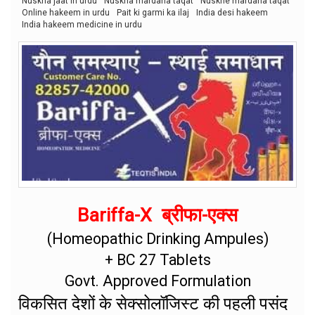
Nuskha jaat in urdu
Nuskha mardana taqat
Nuskhe mardana taqat
Online hakeem in urdu
Pait ki garmi ka ilaj
India desi hakeem
India hakeem medicine in urdu
Bariffa-X ब्रीफा-एक्स
(Homeopathic Drinking Ampules)
+ BC 27 Tablets
Govt. Approved Formulation
विकसित देशों के सेक्सोलॉजिस्ट की पहली पसंद