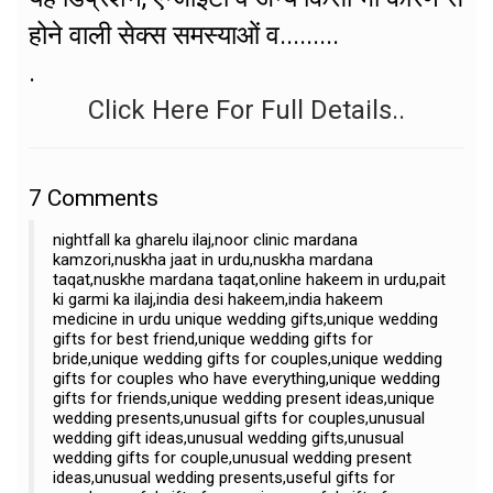
होने वाली सेक्स समस्याओं व.........
.
Click Here For Full Details..
7
Comments
nightfall ka gharelu ilaj,noor clinic mardana
kamzori,nuskha jaat in urdu,nuskha mardana
taqat,nuskhe mardana taqat,online hakeem in urdu,pait
ki garmi ka ilaj,india desi hakeem,india hakeem
medicine in urdu unique wedding gifts,unique wedding
gifts for best friend,unique wedding gifts for
bride,unique wedding gifts for couples,unique wedding
gifts for couples who have everything,unique wedding
gifts for friends,unique wedding present ideas,unique
wedding presents,unusual gifts for couples,unusual
wedding gift ideas,unusual wedding gifts,unusual
wedding gifts for couple,unusual wedding present
ideas,unusual wedding presents,useful gifts for