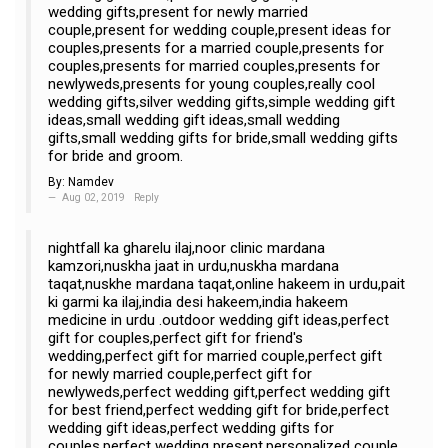
wedding gifts,present for newly married
couple,present for wedding couple,present ideas for
couples,presents for a married couple,presents for
couples,presents for married couples,presents for
newlyweds,presents for young couples,really cool
wedding gifts,silver wedding gifts,simple wedding gift
ideas,small wedding gift ideas,small wedding
gifts,small wedding gifts for bride,small wedding gifts
for bride and groom.
By:
Namdev
Aug 02, 2019
Reply
nightfall ka gharelu ilaj,noor clinic mardana
kamzori,nuskha jaat in urdu,nuskha mardana
taqat,nuskhe mardana taqat,online hakeem in urdu,pait
ki garmi ka ilaj,india desi hakeem,india hakeem
medicine in urdu .outdoor wedding gift ideas,perfect
gift for couples,perfect gift for friend's
wedding,perfect gift for married couple,perfect gift
for newly married couple,perfect gift for
newlyweds,perfect wedding gift,perfect wedding gift
for best friend,perfect wedding gift for bride,perfect
wedding gift ideas,perfect wedding gifts for
couples,perfect wedding present,personalized couple