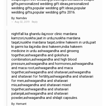
gifts,personalized wedding gift ideas,personalized
wedding gifts,popular wedding gift ideas,popular
wedding gifts,popular wedding gifts 2016.
By:
Namdev
Aug 02, 2019
Reply
nightfall ka gharelu ilaj,noor clinic mardana
kamzori,nuskha jaat in urdu,nuskha mardana
taqat,nuskhe mardana taqat,online hakeem in urdu,pait
ki garmi ka ilaj,india desi hakeem,india hakeem
medicine in urdu ashwagandha and ginseng
together,ashwagandha and gokshura
combination,ashwagandha and high blood
pressure,ashwagandha and hormones,ashwagandha
and maca root,ashwagandha and maca
together,ashwagandha and shatavari,ashwagandha
and shatavari for fertility,ashwagandha and shatavari
for men,ashwagandha and shatavari
mix,ashwagandha and shatavari mixed
together,ashwagandha and shatavari
patanjali,ashwagandha and shatavari
powder,ashwagandha and shilajit capsules.
By:
Hemant