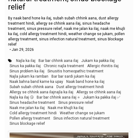
relief
By naak band hone ka ilaj, subah subah chhink aana, dust allergy
treatment hindi, allergy se chhink aana ilaj, sinus headache
treatment, sinus pressure relief, naak me jalan ka ilaj, naak me khujli
ka ilaj, cold allergy treatment hindi, weather change se jukam, pollen
allergy treatment, sinus infection natural treatment, sinus blockage
relief
•
Jan 29, 2026
Najla ka ilaj
Bar bar chhink aana ilaj
Jukam ka pakka ilaj
Sinus ka pakka ilaj
Chronic najla treatment
Allergic rhinitis ilaj
Sinus problem ka ilaj
Sinusitis homeopathic treatment
Najla jukam ka ramban
Bar bar sardi jukam ka ilaj
Naak bahna band karne ka upay
Naak band hone ka ilaj
Subah subah chhink aana
Dust allergy treatment hindi
Allergy se chhink aana ilajnajla ka ilaj
Allergy se chhink aana ilaj
Najla ka ilaj 🤧
Bar bar chhink aana ilaj ⭐
Jukam ka pakka ilaj ✅
Sinus headache treatment
Sinus pressure relief
Naak me jalan ka ilaj
Naak me khujli ka ilaj
Cold allergy treatment hindi
Weather change se jukam
Pollen allergy treatment
Sinus infection natural treatment
Sinus blockage relief