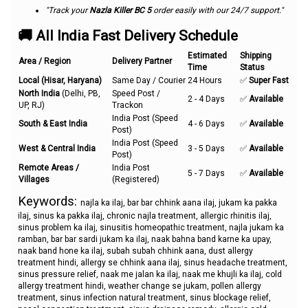
"Track your
Nazla Killer BC 5
order easily with our 24/7 support."
🚚 All India Fast Delivery Schedule
Estimated
Shipping
Area / Region
Delivery Partner
Time
Status
Local (Hisar, Haryana)
Same Day / Courier
24 Hours
✅
Super Fast
North India
(Delhi, PB,
Speed Post /
2 - 4 Days
✅
Available
UP, RJ)
Trackon
India Post (Speed
South & East India
4 - 6 Days
✅
Available
Post)
India Post (Speed
West & Central India
3 - 5 Days
✅
Available
Post)
Remote Areas /
India Post
5 - 7 Days
✅
Available
Villages
(Registered)
Keywords:
najla ka ilaj, bar bar chhink aana ilaj, jukam ka pakka
ilaj, sinus ka pakka ilaj, chronic najla treatment, allergic rhinitis ilaj,
sinus problem ka ilaj, sinusitis homeopathic treatment, najla jukam ka
ramban, bar bar sardi jukam ka ilaj, naak bahna band karne ka upay,
naak band hone ka ilaj, subah subah chhink aana, dust allergy
treatment hindi, allergy se chhink aana ilaj, sinus headache treatment,
sinus pressure relief, naak me jalan ka ilaj, naak me khujli ka ilaj, cold
allergy treatment hindi, weather change se jukam, pollen allergy
treatment, sinus infection natural treatment, sinus blockage relief,