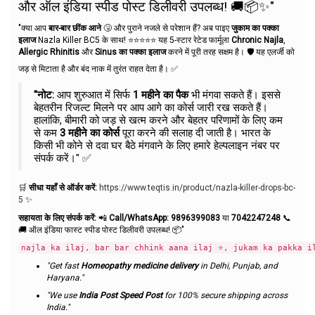
और ऑल इंडिया स्पीड पोस्ट डिलीवरी उपलब्ध! 🚚📦✨"
"क्या आप
बार-बार छींक आने
🤧 और पुराने नजले से परेशान हैं? अब पाइए
जुकाम का पक्का
इलाज
Nazla Killer BC5 के साथ! ⭐⭐⭐⭐⭐ यह 5-स्टार रेटेड फार्मूला
Chronic Najla
,
Allergic Rhinitis
और
Sinus का पक्का इलाज
करने में पूरी तरह सक्षम है। 🛡️ यह एलर्जी को
जड़ से मिटाता है और बंद नाक में तुरंत राहत देता है। ✅
"नोट:
आप शुरुआत में सिर्फ
1 महीने का पैक
भी मंगवा सकते हैं। इससे
बेहतरीन रिजल्ट मिलने पर आप आगे का कोर्स जारी रख सकते हैं।
हालांकि, बीमारी को जड़ से खत्म करने और बेहतर परिणामों के लिए कम
से कम
3 महीने का कोर्स
पूरा करने की सलाह दी जाती है। भारत के
किसी भी कोने से दवा घर बैठे मंगवाने के लिए हमारे हेल्पलाइन नंबर पर
संपर्क करें।" ✅
🛒
सीधा यहाँ से ऑर्डर करें:
https://www.teqtis.in/product/nazla-killer-drops-bc-
5
✨
सहायता के लिए संपर्क करें:
📲
Call/WhatsApp:
9896399083
या
7042247248
📞
🚚 ऑल इंडिया फास्ट स्पीड पोस्ट डिलीवरी उपलब्ध! 📦"
najla ka ilaj, bar bar chhink aana ilaj ⭐, jukam ka pakka il
"Get fast
Homeopathy medicine delivery
in Delhi, Punjab, and
Haryana."
"We use
India Post Speed Post
for 100% secure shipping across
India."