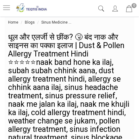
0
Home
Blogs
Sinus Medicine
धूल और एलर्जी से छींक? 🤧 बंद नाक और स
धूल और एलर्जी से छींक? 🤧 बंद नाक और
साइनस का पक्का इलाज | Dust & Pollen
Allergy Treatment Hindi
⭐⭐⭐⭐⭐naak band hone ka ilaj,
subah subah chhink aana, dust
allergy treatment hindi, allergy se
chhink aana ilaj, sinus headache
treatment, sinus pressure relief,
naak me jalan ka ilaj, naak me khujli
ka ilaj, cold allergy treatment hindi,
weather change se jukam, pollen
allergy treatment, sinus infection
natural treatment, sinus blockage