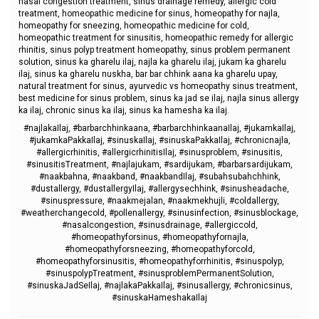
nasal congestion treatment, sinus drainage remedy, allergic cold
treatment, homeopathic medicine for sinus, homeopathy for najla,
homeopathy for sneezing, homeopathic medicine for cold,
homeopathic treatment for sinusitis, homeopathic remedy for allergic
rhinitis, sinus polyp treatment homeopathy, sinus problem permanent
solution, sinus ka gharelu ilaj, najla ka gharelu ilaj, jukam ka gharelu
ilaj, sinus ka gharelu nuskha, bar bar chhink aana ka gharelu upay,
natural treatment for sinus, ayurvedic vs homeopathy sinus treatment,
best medicine for sinus problem, sinus ka jad se ilaj, najla sinus allergy
ka ilaj, chronic sinus ka ilaj, sinus ka hamesha ka ilaj.
#najlakaIlaj, #barbarchhinkaana, #barbarchhinkaanaIlaj, #jukamkaIlaj,
#jukamkaPakkaIlaj, #sinuskaIlaj, #sinuskaPakkaIlaj, #chronicnajla,
#allergicrhinitis, #allergicrhinitisIlaj, #sinusproblem, #sinusitis,
#sinusitisTreatment, #najlajukam, #sardijukam, #barbarsardijukam,
#naakbahna, #naakband, #naakbandIlaj, #subahsubahchhink,
#dustallergy, #dustallergyIlaj, #allergysechhink, #sinusheadache,
#sinuspressure, #naakmejalan, #naakmekhujli, #coldallergy,
#weatherchangecold, #pollenallergy, #sinusinfection, #sinusblockage,
#nasalcongestion, #sinusdrainage, #allergiccold,
#homeopathyforsinus, #homeopathyfornajla,
#homeopathyforsneezing, #homeopathyforcold,
#homeopathyforsinusitis, #homeopathyforrhinitis, #sinuspolyp,
#sinuspolypTreatment, #sinusproblemPermanentSolution,
#sinuskaJadSeIlaj, #najlakaPakkaIlaj, #sinusallergy, #chronicsinus,
#sinuskaHameshakaIlaj