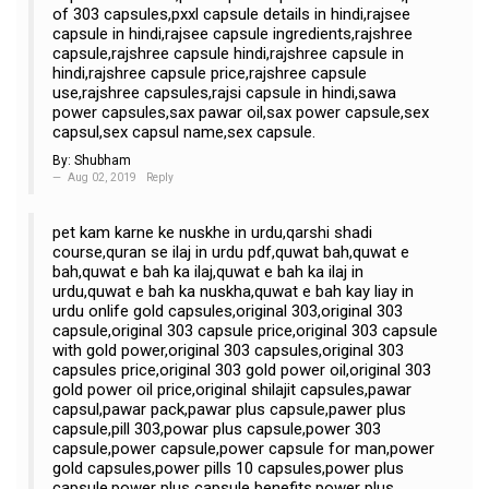
of 303 capsules,pxxl capsule details in hindi,rajsee
capsule in hindi,rajsee capsule ingredients,rajshree
capsule,rajshree capsule hindi,rajshree capsule in
hindi,rajshree capsule price,rajshree capsule
use,rajshree capsules,rajsi capsule in hindi,sawa
power capsules,sax pawar oil,sax power capsule,sex
capsul,sex capsul name,sex capsule.
By:
Shubham
Aug 02, 2019
Reply
pet kam karne ke nuskhe in urdu,qarshi shadi
course,quran se ilaj in urdu pdf,quwat bah,quwat e
bah,quwat e bah ka ilaj,quwat e bah ka ilaj in
urdu,quwat e bah ka nuskha,quwat e bah kay liay in
urdu onlife gold capsules,original 303,original 303
capsule,original 303 capsule price,original 303 capsule
with gold power,original 303 capsules,original 303
capsules price,original 303 gold power oil,original 303
gold power oil price,original shilajit capsules,pawar
capsul,pawar pack,pawar plus capsule,pawer plus
capsule,pill 303,powar plus capsule,power 303
capsule,power capsule,power capsule for man,power
gold capsules,power pills 10 capsules,power plus
capsule,power plus capsule benefits,power plus