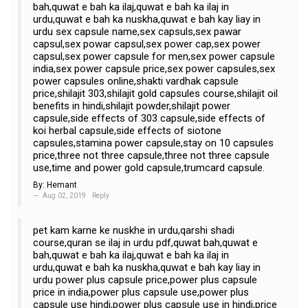
bah,quwat e bah ka ilaj,quwat e bah ka ilaj in
urdu,quwat e bah ka nuskha,quwat e bah kay liay in
urdu sex capsule name,sex capsuls,sex pawar
capsul,sex powar capsul,sex power cap,sex power
capsul,sex power capsule for men,sex power capsule
india,sex power capsule price,sex power capsules,sex
power capsules online,shakti vardhak capsule
price,shilajit 303,shilajit gold capsules course,shilajit oil
benefits in hindi,shilajit powder,shilajit power
capsule,side effects of 303 capsule,side effects of
koi herbal capsule,side effects of siotone
capsules,stamina power capsule,stay on 10 capsules
price,three not three capsule,three not three capsule
use,time and power gold capsule,trumcard capsule.
By:
Hemant
Aug 02, 2019
Reply
pet kam karne ke nuskhe in urdu,qarshi shadi
course,quran se ilaj in urdu pdf,quwat bah,quwat e
bah,quwat e bah ka ilaj,quwat e bah ka ilaj in
urdu,quwat e bah ka nuskha,quwat e bah kay liay in
urdu power plus capsule price,power plus capsule
price in india,power plus capsule use,power plus
capsule use hindi,power plus capsule use in hindi,price