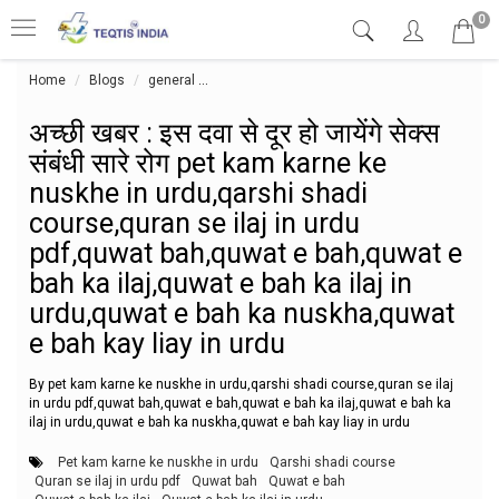
0
Home
Blogs
general
अच्छी खबर : इस दवा से दूर हो जायेंगे सेक्स संबंध
अच्छी खबर : इस दवा से दूर हो जायेंगे सेक्स
संबंधी सारे रोग pet kam karne ke
nuskhe in urdu,qarshi shadi
course,quran se ilaj in urdu
pdf,quwat bah,quwat e bah,quwat e
bah ka ilaj,quwat e bah ka ilaj in
urdu,quwat e bah ka nuskha,quwat
e bah kay liay in urdu
By pet kam karne ke nuskhe in urdu,qarshi shadi course,quran se ilaj
in urdu pdf,quwat bah,quwat e bah,quwat e bah ka ilaj,quwat e bah ka
ilaj in urdu,quwat e bah ka nuskha,quwat e bah kay liay in urdu
Pet kam karne ke nuskhe in urdu
Qarshi shadi course
Quran se ilaj in urdu pdf
Quwat bah
Quwat e bah