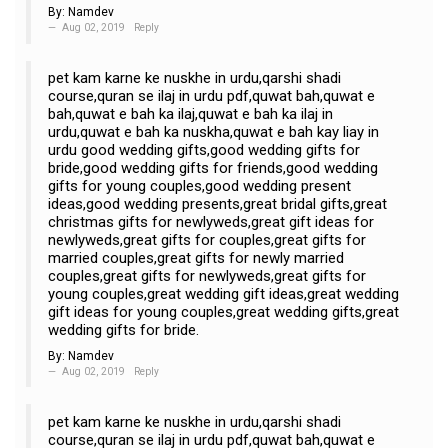
By:
Namdev
Aug 02, 2019
Reply
pet kam karne ke nuskhe in urdu,qarshi shadi
course,quran se ilaj in urdu pdf,quwat bah,quwat e
bah,quwat e bah ka ilaj,quwat e bah ka ilaj in
urdu,quwat e bah ka nuskha,quwat e bah kay liay in
urdu good wedding gifts,good wedding gifts for
bride,good wedding gifts for friends,good wedding
gifts for young couples,good wedding present
ideas,good wedding presents,great bridal gifts,great
christmas gifts for newlyweds,great gift ideas for
newlyweds,great gifts for couples,great gifts for
married couples,great gifts for newly married
couples,great gifts for newlyweds,great gifts for
young couples,great wedding gift ideas,great wedding
gift ideas for young couples,great wedding gifts,great
wedding gifts for bride.
By:
Namdev
Aug 02, 2019
Reply
pet kam karne ke nuskhe in urdu,qarshi shadi
course,quran se ilaj in urdu pdf,quwat bah,quwat e