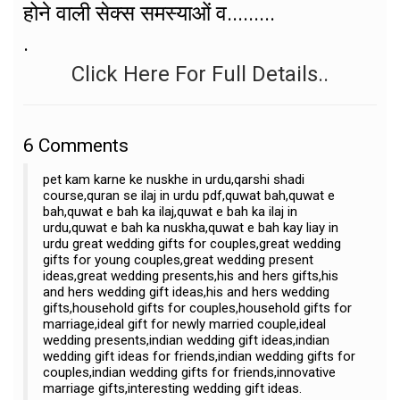
होने वाली सेक्स समस्याओं व.........
.
Click Here For Full Details..
6
Comments
pet kam karne ke nuskhe in urdu,qarshi shadi
course,quran se ilaj in urdu pdf,quwat bah,quwat e
bah,quwat e bah ka ilaj,quwat e bah ka ilaj in
urdu,quwat e bah ka nuskha,quwat e bah kay liay in
urdu great wedding gifts for couples,great wedding
gifts for young couples,great wedding present
ideas,great wedding presents,his and hers gifts,his
and hers wedding gift ideas,his and hers wedding
gifts,household gifts for couples,household gifts for
marriage,ideal gift for newly married couple,ideal
wedding presents,indian wedding gift ideas,indian
wedding gift ideas for friends,indian wedding gifts for
couples,indian wedding gifts for friends,innovative
marriage gifts,interesting wedding gift ideas.