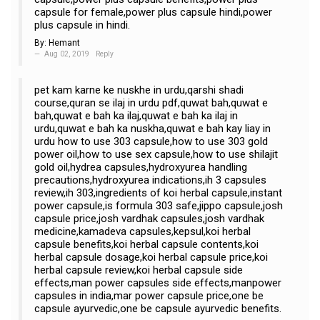
capsule for female,power plus capsule hindi,power
plus capsule in hindi.
By:
Hemant
Aug 02, 2019
Reply
pet kam karne ke nuskhe in urdu,qarshi shadi
course,quran se ilaj in urdu pdf,quwat bah,quwat e
bah,quwat e bah ka ilaj,quwat e bah ka ilaj in
urdu,quwat e bah ka nuskha,quwat e bah kay liay in
urdu how to use 303 capsule,how to use 303 gold
power oil,how to use sex capsule,how to use shilajit
gold oil,hydrea capsules,hydroxyurea handling
precautions,hydroxyurea indications,ih 3 capsules
review,ih 303,ingredients of koi herbal capsule,instant
power capsule,is formula 303 safe,jippo capsule,josh
capsule price,josh vardhak capsules,josh vardhak
medicine,kamadeva capsules,kepsul,koi herbal
capsule benefits,koi herbal capsule contents,koi
herbal capsule dosage,koi herbal capsule price,koi
herbal capsule review,koi herbal capsule side
effects,man power capsules side effects,manpower
capsules in india,mar power capsule price,one be
capsule ayurvedic,one be capsule ayurvedic benefits.