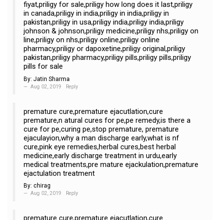
fiyat,priligy for sale,priligy how long does it last,priligy
in canada,priligy in india,priligy in india,priligy in
pakistan,priligy in usa,priligy india,priligy india,priligy
johnson & johnson,priligy medicine,priligy nhs,priligy on
line,priligy on nhs,priligy online,priligy online
pharmacy,priligy or dapoxetine,priligy original,priligy
pakistan,priligy pharmacy,priligy pills,priligy pills,priligy
pills for sale
By:
Jatin Sharma
Aug 02, 2019
Reply
premature cure,premature ejacutlation,cure
premature,n atural cures for pe,pe remedy,is there a
cure for pe,curing pe,stop premature, premature
ejaculayion,why a man discharge early,what is nf
cure,pink eye remedies,herbal cures,best herbal
medicine,early discharge treatment in urdu,early
medical treatments,pre mature ejackulation,premature
ejactulation treatment
By:
chirag
Aug 02, 2019
Reply
premature cure,premature ejacutlation,cure