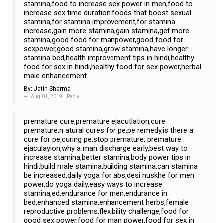
stamina,food to increase sex power in men,food to
increase sex time duration,foods that boost sexual
stamina,for stamina improvement,for stamina
increase,gain more stamina,gain stamina,get more
stamina,good food for manpower,good food for
sexpower,good stamina,grow stamina,have longer
stamina bed,health improvement tips in hindi,healthy
food for sex in hindi,healthy food for sex power,herbal
male enhancement.
By:
Jatin Sharma
Aug 01, 2019
Reply
premature cure,premature ejacutlation,cure
premature,n atural cures for pe,pe remedy,is there a
cure for pe,curing pe,stop premature, premature
ejaculayion,why a man discharge early,best way to
increase stamina,better stamina,body power tips in
hindi,build male stamina,building stamina,can stamina
be increased,daily yoga for abs,desi nuskhe for men
power,do yoga daily,easy ways to increase
stamina,ed,endurance for men,endurance in
bed,enhanced stamina,enhancement herbs,female
reproductive problems,flexibility challenge,food for
good sex power,food for man power,food for sex in