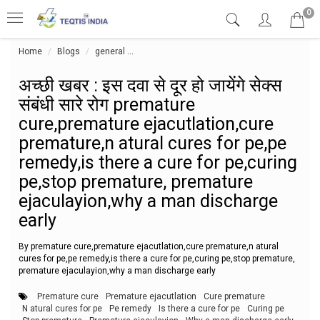
0
Home
Blogs
general
अच्छी खबर : इस दवा से दूर हो जायेंगे सेक्स संबंध
अच्छी खबर : इस दवा से दूर हो जायेंगे सेक्स
संबंधी सारे रोग premature
cure,premature ejacutlation,cure
premature,n atural cures for pe,pe
remedy,is there a cure for pe,curing
pe,stop premature, premature
ejaculayion,why a man discharge
early
By premature cure,premature ejacutlation,cure premature,n atural
cures for pe,pe remedy,is there a cure for pe,curing pe,stop premature,
premature ejaculayion,why a man discharge early
Premature cure
Premature ejacutlation
Cure premature
N atural cures for pe
Pe remedy
Is there a cure for pe
Curing pe