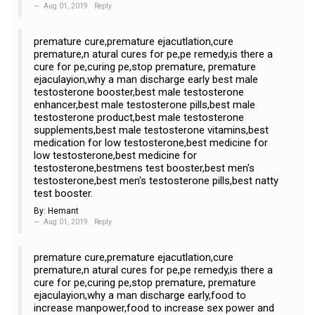
Aug 01, 2019
Reply
premature cure,premature ejacutlation,cure
premature,n atural cures for pe,pe remedy,is there a
cure for pe,curing pe,stop premature, premature
ejaculayion,why a man discharge early best male
testosterone booster,best male testosterone
enhancer,best male testosterone pills,best male
testosterone product,best male testosterone
supplements,best male testosterone vitamins,best
medication for low testosterone,best medicine for
low testosterone,best medicine for
testosterone,bestmens test booster,best men's
testosterone,best men's testosterone pills,best natty
test booster.
By:
Hemant
Aug 01, 2019
Reply
premature cure,premature ejacutlation,cure
premature,n atural cures for pe,pe remedy,is there a
cure for pe,curing pe,stop premature, premature
ejaculayion,why a man discharge early,food to
increase manpower,food to increase sex power and