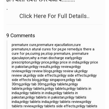
.
Click Here For Full Details..
9
Comments
premature cure,premature ejacutlation,cure
premature,n atural cures for pe,pe remedy,is there a
cure for pe,curing pe,stop premature, premature
ejaculayion,why a man discharge early,priligy
prescription,priligy price,priligy price in india,priligy price
in pakistan,priligy results,priligy review,priligy
review,priligy review blogs,priligy review uk,priligy
review uk,priligy side effects,priligy side effects,priligy
side effects blog,priligy singapore,priligy tab
30mg,priligy tab 30mg,priligy tablete,priligy
tablete,priligy tablets,priligy tablets,priligy tablets in
india,priligy tablets in india,priligy tablets in
pakistan,priligy tablets in pakistan,priligy tablets
india,priligy tablets india,priligy tablets review,priligy
tablets review,priligy tablets side effects,priligy tablets