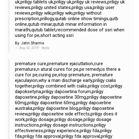
uk,priligy tablets uk,priligy uk,priligy uk reviews,priligy uk
reviews,priligy united states,priligy usa,priligy user
reviews,priligy wiki,priligy wiki,priligy without
prescription,prillogy,qutab online show timings,qutb
online,qutub minar,qutub minar information in
marathi,qutub tablet,recommended dose of ssri when
using for pe,short acting ssri
By:
Jatin Sharma
Aug 02, 2019
Reply
premature cure,premature ejacutlation,cure
premature,n atural cures for pe,pe remedy,is there a
cure for pe,curing pe,stop premature, premature
ejaculayion,why a man discharge early,priligy cialis
together,priligy combined with cialis,priligy cost,priligy
dapoksetyna,priligy dapoxetina forum,priligy
dapoxetine,priligy dapoxetine 30mg,priligy dapoxetine
60mg,priligy dapoxetine 60mg,priligy dapoxetine
australia,priligy dapoxetine blog,priligy dapoxetine
review,priligy dapoxetine side effects,priligy does it
work,priligy dosage,priligy dosage,priligy dosage
instructions,priligy dosage instructions,priligy
effectiveness,priligy experience,priligy fda,priligy
fda,priligy fda approval,priligy fda approval,priligy