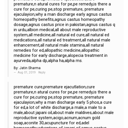
premature,n atural cures for pe,pe remedy,is there a
cure for pe,curing pe,stop premature, premature
ejaculayion,why a man discharge early agnus castus
homeopathy benefits,agnus castus homeopathy
dosage,agnus castus price in pakistan,agnus castus q
in urdu,albion medical,all about male reproductive
system,all medicine,all natural ed cure,all natural ed
medications,all natural ed treatment,all natural male
enhancement,all natural male stamina,all natural
remedies for ed,allopathic medicine,allopathic
medicine for early discharge,alopecia treatment in
ayurveda,alpha dp,alpha ha,alpha ms.
By:
Jatin Sharma
Aug 01, 2019
Reply
premature cure,premature ejacutlation,cure
premature,n atural cures for pe,pe remedy,is there a
cure for pe,curing pe,stop premature, premature
ejaculayion,why a man discharge early 5 phos,a cure
for ed,a lot of white discharge,a male,a male to a
male,about japani oil,about male maldives,about male
reproductive system,acigo,acnum,acnum gold
soap,aconite 30,acupuncture for ed,adel
homeopathy,advantage of japani oil,agnus castus