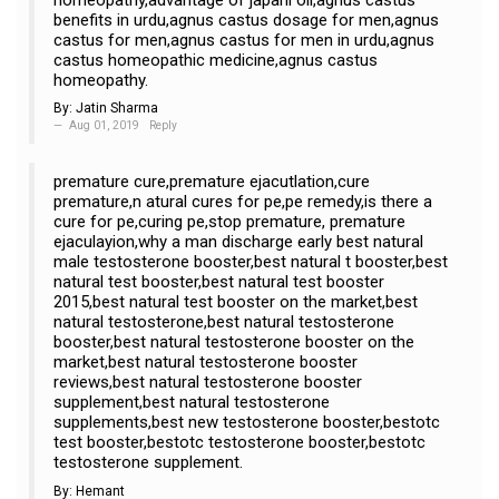
benefits in urdu,agnus castus dosage for men,agnus
castus for men,agnus castus for men in urdu,agnus
castus homeopathic medicine,agnus castus
homeopathy.
By:
Jatin Sharma
Aug 01, 2019
Reply
premature cure,premature ejacutlation,cure
premature,n atural cures for pe,pe remedy,is there a
cure for pe,curing pe,stop premature, premature
ejaculayion,why a man discharge early best natural
male testosterone booster,best natural t booster,best
natural test booster,best natural test booster
2015,best natural test booster on the market,best
natural testosterone,best natural testosterone
booster,best natural testosterone booster on the
market,best natural testosterone booster
reviews,best natural testosterone booster
supplement,best natural testosterone
supplements,best new testosterone booster,bestotc
test booster,bestotc testosterone booster,bestotc
testosterone supplement.
By:
Hemant