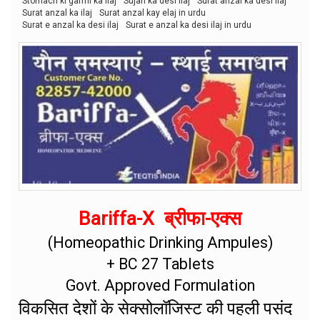
Stomach ki garmi ka ilaj
Sujan ka desi ilaj
Surat anzal ka desi ilaj
Surat anzal ka ilaj
Surat anzal kay elaj in urdu
Surat e anzal ka desi ilaj
Surat e anzal ka desi ilaj in urdu
Bariffa-X ब्रीफा-एक्स
(Homeopathic Drinking Ampules)
+ BC 27 Tablets
Govt. Approved Formulation
विकसित देशों के सेक्सोलॉजिस्ट की पहली पसंद