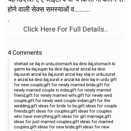
होने वाली सेक्स समस्याओं व.........
.
Click Here For Full Details..
4
Comments
shehad se ilaj in urdu,stomach ka desi ilaj,stomach ki
garmi ka ilaj,sujan ka desi ilaj,surat anzal ka desi
ilaj,surat anzal ka ilaj,surat anzal kay elaj in urdu,surat
e anzal ka desi ilaj,surat e anzal ka desi ilaj in urdu gift
for new couple,gift for newly married bride,gift for
newly married couple in india,gift for newly married
friend,gift for newly married wife,gift for newly wed
couple,gift for newly wed couple indian,gift for the
wedding,gift ideas for bride to be,gift ideas for couple
friends,gift ideas for couples,gift ideas for couples
who have everything,gift ideas for girl marriage,gift
ideas for just married couples,gift ideas for married
couples,gift ideas for new bride,gift ideas for new