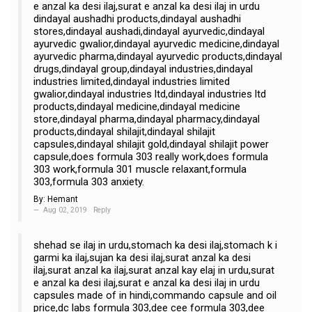
e anzal ka desi ilaj,surat e anzal ka desi ilaj in urdu
dindayal aushadhi products,dindayal aushadhi
stores,dindayal aushadi,dindayal ayurvedic,dindayal
ayurvedic gwalior,dindayal ayurvedic medicine,dindayal
ayurvedic pharma,dindayal ayurvedic products,dindayal
drugs,dindayal group,dindayal industries,dindayal
industries limited,dindayal industries limited
gwalior,dindayal industries ltd,dindayal industries ltd
products,dindayal medicine,dindayal medicine
store,dindayal pharma,dindayal pharmacy,dindayal
products,dindayal shilajit,dindayal shilajit
capsules,dindayal shilajit gold,dindayal shilajit power
capsule,does formula 303 really work,does formula
303 work,formula 301 muscle relaxant,formula
303,formula 303 anxiety.
By:
Hemant
Aug 02, 2019
Reply
shehad se ilaj in urdu,stomach ka desi ilaj,stomach k i
garmi ka ilaj,sujan ka desi ilaj,surat anzal ka desi
ilaj,surat anzal ka ilaj,surat anzal kay elaj in urdu,surat
e anzal ka desi ilaj,surat e anzal ka desi ilaj in urdu
capsules made of in hindi,commando capsule and oil
price,dc labs formula 303,dee cee formula 303,dee