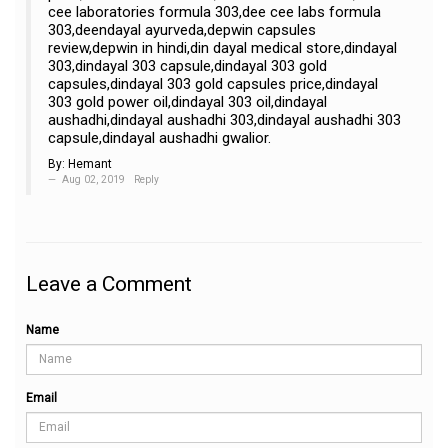
cee laboratories formula 303,dee cee labs formula
303,deendayal ayurveda,depwin capsules
review,depwin in hindi,din dayal medical store,dindayal
303,dindayal 303 capsule,dindayal 303 gold
capsules,dindayal 303 gold capsules price,dindayal
303 gold power oil,dindayal 303 oil,dindayal
aushadhi,dindayal aushadhi 303,dindayal aushadhi 303
capsule,dindayal aushadhi gwalior.
By:
Hemant
Aug 02, 2019
Reply
Leave a Comment
Name
Email