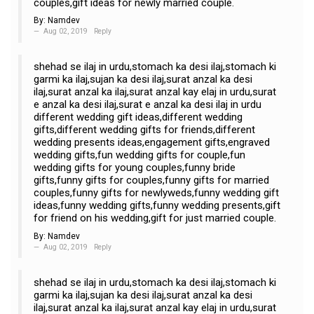
couples,gift ideas for newly married couple.
By:
Namdev
Aug 02, 2019
Reply
shehad se ilaj in urdu,stomach ka desi ilaj,stomach ki
garmi ka ilaj,sujan ka desi ilaj,surat anzal ka desi
ilaj,surat anzal ka ilaj,surat anzal kay elaj in urdu,surat
e anzal ka desi ilaj,surat e anzal ka desi ilaj in urdu
different wedding gift ideas,different wedding
gifts,different wedding gifts for friends,different
wedding presents ideas,engagement gifts,engraved
wedding gifts,fun wedding gifts for couple,fun
wedding gifts for young couples,funny bride
gifts,funny gifts for couples,funny gifts for married
couples,funny gifts for newlyweds,funny wedding gift
ideas,funny wedding gifts,funny wedding presents,gift
for friend on his wedding,gift for just married couple.
By:
Namdev
Aug 02, 2019
Reply
shehad se ilaj in urdu,stomach ka desi ilaj,stomach ki
garmi ka ilaj,sujan ka desi ilaj,surat anzal ka desi
ilaj,surat anzal ka ilaj,surat anzal kay elaj in urdu,surat