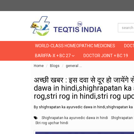
WORLD-CLASS HOMEOPATHIC MEDICINES
DOCT
BARIFFA-X + BC 27
DOCTOR JOINT + BC 19
Home
Blogs
general
अच्छी खबर : इस दवा से दूर हो जाये
अच्छी खबर : इस दवा से दूर हो जायेंग
dawa in hindi,shighrapatan ka ay
rog,stri rog in hindi,stri rog up
By shighrapatan ka ayurvedic dawa in hindi,shighrapatan ka ayur
Shighrapatan ka ayurvedic dawa in hindi
Shighrapatan k
Stri rog upchar hindi