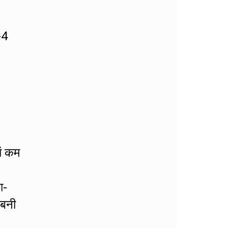
-4
ां कम
ा-
 बनी