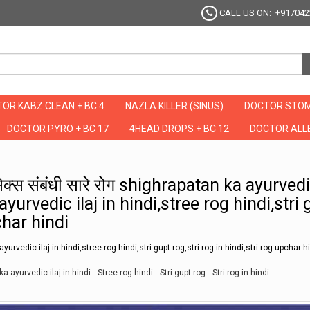
CALL US ON: +917042
OR KABZ CLEAN + BC 4
NAZLA KILLER (SINUS)
DOCTOR STOM
DOCTOR PYRO + BC 17
4HEAD DROPS + BC 12
DOCTOR ALLE
ंगे सेक्स संबंधी सारे रोग shighrapatan ka ayurvedic dawa in hindi,shighrapatan ka ayurvedic
े सेक्स संबंधी सारे रोग shighrapatan ka ayurved
urvedic ilaj in hindi,stree rog hindi,stri 
char hindi
vedic ilaj in hindi,stree rog hindi,stri gupt rog,stri rog in hindi,stri rog upchar h
a ayurvedic ilaj in hindi
Stree rog hindi
Stri gupt rog
Stri rog in hindi