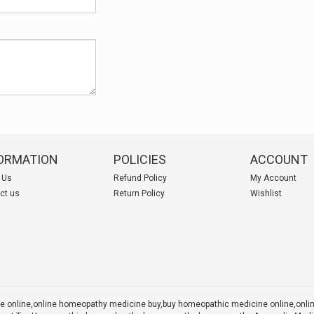
ORMATION
POLICIES
ACCOUNT
 Us
Refund Policy
My Account
ct us
Return Policy
Wishlist
 online,online homeopathy medicine buy,
buy homeopathic medicine online,onl