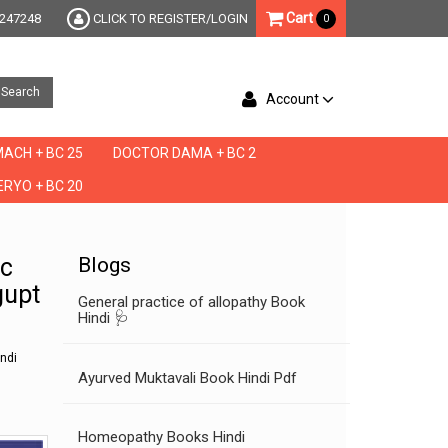
Cart
247248
CLICK TO REGISTER/LOGIN
0
Search
Account
ACH + BC 25
DOCTOR DAMA + BC 2
RYO + BC 20
 ilaj in hindi,stree rog hindi,stri gupt rog,stri rog in hindi,stri rog upchar hindi
ic
Blogs
gupt
General practice of allopathy Book
Hindi 🩺
indi
Ayurved Muktavali Book Hindi Pdf
Homeopathy Books Hindi