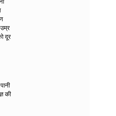
ना
ा
रण
 उम्र
ो दूर
 पानी
्ञ की