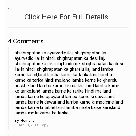
.
Click Here For Full Details..
4
Comments
shighrapatan ka ayurvedic ilaj, shighrapatan ka
ayurvedic ilaj in hindi, shighrapatan ka desi ilaj,
shighrapatan ka desi ilaj hindi me, shighrapatan ka desi
ilaj in hindi, shighrapatan ka gharelu ilaj land lamba
karne ka oil,land lamba karne ka tarika,land lamba
karne ka tarika hindi me,land lamba karne ke gharelu
nuskhe,land lamba karne ke nuskhe,land lamba karne
ke tarike,land lamba karne ke tarike hindi me,land
lamba karne ke upay,land lamba karne ki dawa,land
lamba karne ki dawai,land lamba karne ki medicine,land
lamba karne ki tablet,land lamba mota kaise kare,land
lamba mota karne ke tarike.
By:
Hemant
Aug 01, 2019
Reply