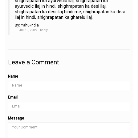
shighrapatan ka ayurvedic ilaj, shighrapatan ka
ayurvedic ilaj in hindi, shighrapatan ka desi ilaj,
shighrapatan ka desi ilaj hindi me, shighrapatan ka desi
ilaj in hindi, shighrapatan ka gharelu ilaj.
By:
Yahu-India
Jul 30, 2019
Reply
Leave a Comment
Name
Email
Message