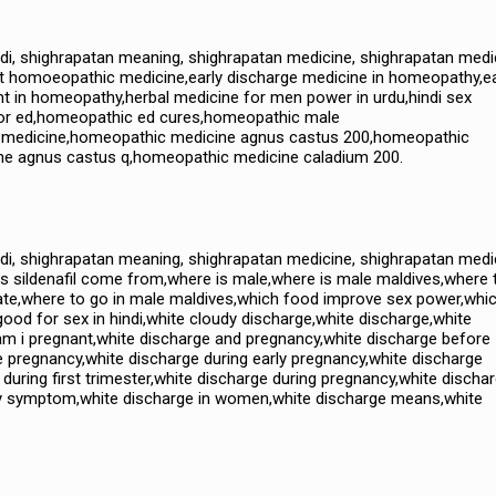
indi, shighrapatan meaning, shighrapatan medicine, shighrapatan medi
nt homoeopathic medicine,early discharge medicine in homeopathy,ea
t in homeopathy,herbal medicine for men power in urdu,hindi sex
for ed,homeopathic ed cures,homeopathic male
edicine,homeopathic medicine agnus castus 200,homeopathic
ne agnus castus q,homeopathic medicine caladium 200.
indi, shighrapatan meaning, shighrapatan medicine, shighrapatan medi
s sildenafil come from,where is male,where is male maldives,where 
citrate,where to go in male maldives,which food improve sex power,whi
od for sex in hindi,white cloudy discharge,white discharge,white
am i pregnant,white discharge and pregnancy,white discharge before
e pregnancy,white discharge during early pregnancy,white discharge
 during first trimester,white discharge during pregnancy,white discha
cy symptom,white discharge in women,white discharge means,white