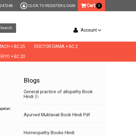
Cart
247248
CLICK TO REGISTER/LOGIN
0
Search
Account
ACH + BC 25
DOCTOR DAMA + BC 2
RYO + BC 20
hrapatan meaning, shighrapatan medicine, shighrapatan medicine in hindi, shighrapatan
Blogs
General practice of allopathy Book
Hindi 🩺
rapatan
Ayurved Muktavali Book Hindi Pdf
Homeopathy Books Hindi