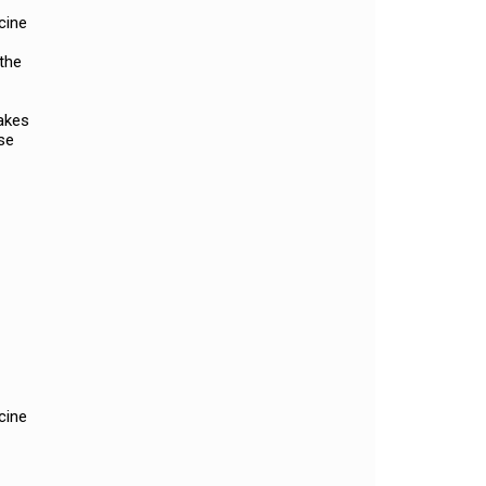
cine
 the
makes
se
cine