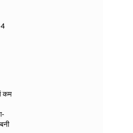
-4
ां कम
ा-
 बनी