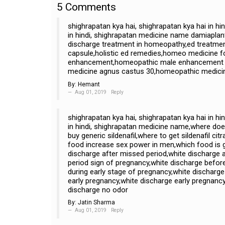
5
Comments
shighrapatan kya hai, shighrapatan kya hai in h
in hindi, shighrapatan medicine name damiapla
discharge treatment in homeopathy,ed treatmen
capsule,holistic ed remedies,homeo medicine 
enhancement,homeopathic male enhancement m
medicine agnus castus 30,homeopathic medici
By:
Hemant
Aug 01, 2019
Reply
shighrapatan kya hai, shighrapatan kya hai in h
in hindi, shighrapatan medicine name,where doe
buy generic sildenafil,where to get sildenafil 
food increase sex power in men,which food is go
discharge after missed period,white discharge 
period sign of pregnancy,white discharge befor
during early stage of pregnancy,white discharge
early pregnancy,white discharge early pregnan
discharge no odor
By:
Jatin Sharma
Aug 01, 2019
Reply