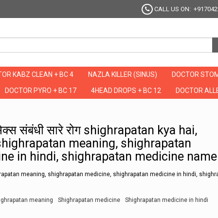
CALL US ON: +917042
OR KABZ CLEAN + BC 4
NAZLA KILLER (SINUS)
DOCTOR STOM
DOCTOR PYRO + BC 17
4HEAD DROPS + BC 12
DOCTOR ALLE
येंगे सेक्स संबंधी सारे रोग shighrapatan kya hai, shighrapatan kya hai in hindi, shig
 सेक्स संबंधी सारे रोग shighrapatan kya hai,
, shighrapatan meaning, shighrapatan
ne in hindi, shighrapatan medicine name
ghrapatan meaning, shighrapatan medicine, shighrapatan medicine in hindi, shigh
ighrapatan meaning
Shighrapatan medicine
Shighrapatan medicine in hindi