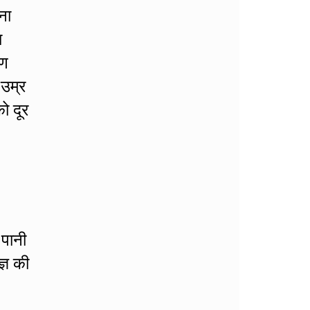
ना
ा
रण
 उम्र
ो दूर
 पानी
्ञ की