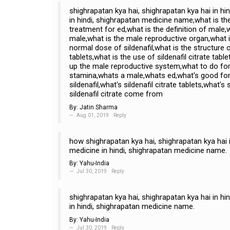
shighrapatan kya hai, shighrapatan kya hai in h
in hindi, shighrapatan medicine name,what is th
treatment for ed,what is the definition of male,w
male,what is the male reproductive organ,what 
normal dose of sildenafil,what is the structure 
tablets,what is the use of sildenafil citrate ta
up the male reproductive system,what to do for
stamina,whats a male,whats ed,what's good for 
sildenafil,what's sildenafil citrate tablets,what
sildenafil citrate come from
By:
Jatin Sharma
Aug 01, 2019
Reply
how shighrapatan kya hai, shighrapatan kya hai 
medicine in hindi, shighrapatan medicine name.
By:
Yahu-India
Jul 30, 2019
Reply
shighrapatan kya hai, shighrapatan kya hai in h
in hindi, shighrapatan medicine name.
By:
Yahu-India
Jul 30, 2019
Reply