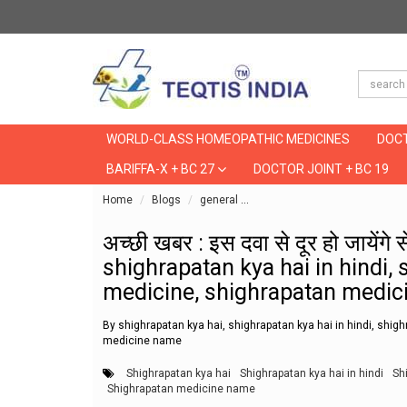
WORLD-CLASS HOMEOPATHIC MEDICINES
DOCT
BARIFFA-X + BC 27
DOCTOR JOINT + BC 19
Home
Blogs
general
अच्छी खबर : इस दवा से दूर हो जा
अच्छी खबर : इस दवा से दूर हो जायेंगे
shighrapatan kya hai in hindi
medicine, shighrapatan medici
By shighrapatan kya hai, shighrapatan kya hai in hindi, shi
medicine name
Shighrapatan kya hai
Shighrapatan kya hai in hindi
Sh
Shighrapatan medicine name