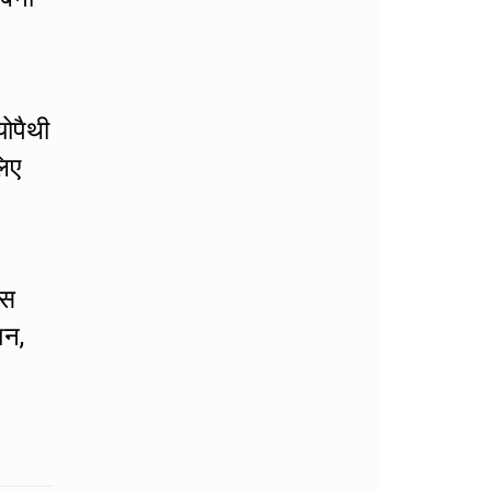
योपैथी
लिए
इस
शन,