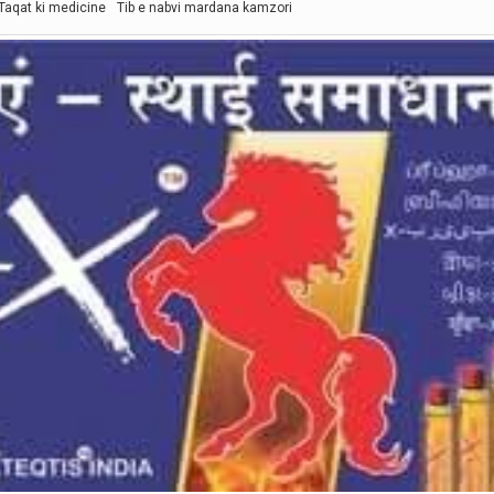
Taqat ki medicine
Tib e nabvi mardana kamzori