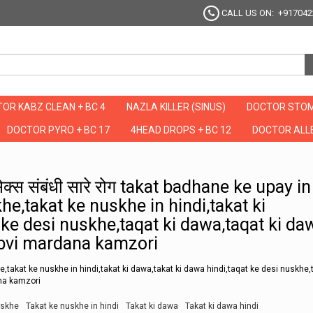
CALL US ON: +917042
OR KABZ CLEAN + BC 4
NAZLA KILLER (SINUS)
DOCTOR STOM
DOCTOR PYRO + BC 17
4HEAD DROPS + BC 12
DOCTOR ALLE
येंगे सेक्स संबंधी सारे रोग takat badhane ke upay in hindi,takat ke liye gharelu nuskh
े सेक्स संबंधी सारे रोग takat badhane ke upay in
khe,takat ke nuskhe in hindi,takat ki
 ke desi nuskhe,taqat ki dawa,taqat ki da
nabvi mardana kamzori
e,takat ke nuskhe in hindi,takat ki dawa,takat ki dawa hindi,taqat ke desi nuskhe,t
ana kamzori
uskhe
Takat ke nuskhe in hindi
Takat ki dawa
Takat ki dawa hindi