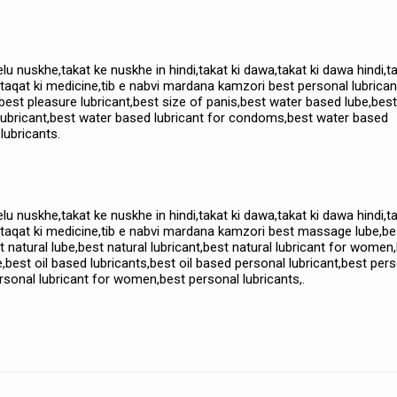
elu nuskhe,takat ke nuskhe in hindi,takat ki dawa,takat ki dawa hindi,t
,taqat ki medicine,tib e nabvi mardana kamzori best personal lubrican
best pleasure lubricant,best size of panis,best water based lube,best
ubricant,best water based lubricant for condoms,best water based
lubricants.
elu nuskhe,takat ke nuskhe in hindi,takat ki dawa,takat ki dawa hindi,t
u,taqat ki medicine,tib e nabvi mardana kamzori best massage lube,be
natural lube,best natural lubricant,best natural lubricant for women
e,best oil based lubricants,best oil based personal lubricant,best per
rsonal lubricant for women,best personal lubricants,.