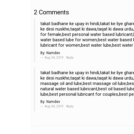
2
Comments
takat badhane ke upay in hindi,takat ke liye ghar
ke desi nuskhe,taqat ki dawa,taqat ki dawa urdu
for female,best personal water based lubricant,
water based lube for women,best water based l
lubricant for women,best water lube,best water 
By:
Namdev
Aug 04, 2019
Reply
takat badhane ke upay in hindi,takat ke liye ghar
ke desi nuskhe,taqat ki dawa,taqat ki dawa urd
massage oil and lube,best massage oil lube,best 
natural water based lubricant,best oil based lub
lube,best personal lubricant for couples,best pe
By:
Namdev
Aug 04, 2019
Reply