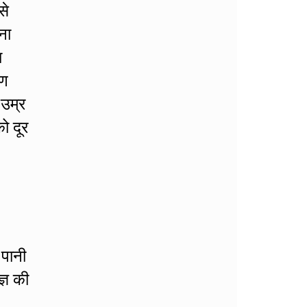
से
ना
ा
रण
 उम्र
ो दूर
 पानी
्ञ की