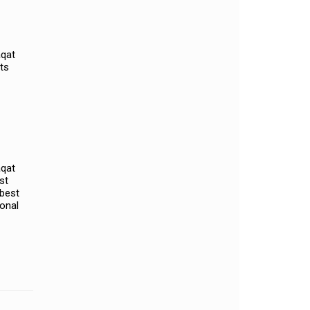
aqat
ts
aqat
st
,best
sonal