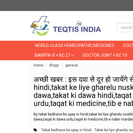
WORLD-CLASS HOMEOPATHIC MEDICINES
DOCT
BARIFFA-X + BC 27
DOCTOR JOINT + BC 19
Home
Blogs
general
अच्छी खबर : इस दवा से दूर हो जा
अच्छी खबर : इस दवा से दूर हो जायेंग
hindi,takat ke liye gharelu nus
dawa,takat ki dawa hindi,taqat
urdu,taqat ki medicine,tib e 
By takat badhane ke upay in hindi,takat ke liye gharelu nuskh
dawa,taqat ki dawa urdu,taqat ki medicine,tib e nabvi mard
Takat badhane ke upay in hindi
Takat ke liye gharelu n