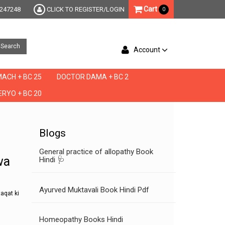
Cart
247248
CLICK TO REGISTER/LOGIN
0
Search
Account
ACH + BC 25
DOCTOR DAMA + BC 2
RYO + BC 20
e,takat ke nuskhe in hindi,takat ki dawa,takat ki dawa hindi,taqat ke desi nuskhe,taqa
Blogs
General practice of allopathy Book
wa
Hindi 🩺
Ayurved Muktavali Book Hindi Pdf
aqat ki
Homeopathy Books Hindi