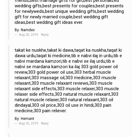
friends,best marriage gifts for girl,best personalized
wedding gifts,best presents for couples,best presents
for newlyweds,best unique wedding gifts,best wedding
gift for newly married couple,best wedding gift
ideas,best wedding gift ideas ever.
By:
Namdev
Aug 02, 2019
Reply
takat ke nuskhe,takat ki dawa,taqat ka nuskha,taqat ki
dawa urdu,taqat ki medicine,tib e nabvi ilaj in urdu,tib e
nabvi mardana kamzori,tib e nabvi se ilaj urdu,tib e
nabvi se mardana kamzori ka ilaj 303 gold power oil
review,303 gold power oil use,303 herbal muscle
relaxant,303 massage oil,303 medicine,303 muscle
relaxant,303 muscle relaxant reviews,303 muscle
relaxant side effects,303 muscle relaxer,303 muscle
relaxer side effects,303 natural muscle relaxant,303
natural muscle relaxer,303 natural relaxant,303 oil
dindayal,303 oil price,303 oil use in hindi,303 pain
medicine,303 pain reliever.
By:
Hemant
Aug 02, 2019
Reply