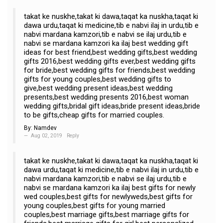
takat ke nuskhe,takat ki dawa,taqat ka nuskha,taqat ki
dawa urdu,taqat ki medicine,tib e nabvi ilaj in urdu,tib e
nabvi mardana kamzori,tib e nabvi se ilaj urdu,tib e
nabvi se mardana kamzori ka ilaj best wedding gift
ideas for best friend,best wedding gifts,best wedding
gifts 2016,best wedding gifts ever,best wedding gifts
for bride,best wedding gifts for friends,best wedding
gifts for young couples,best wedding gifts to
give,best wedding present ideas,best wedding
presents,best wedding presents 2016,best woman
wedding gifts,bridal gift ideas,bride present ideas,bride
to be gifts,cheap gifts for married couples.
By:
Namdev
Aug 02, 2019
Reply
takat ke nuskhe,takat ki dawa,taqat ka nuskha,taqat ki
dawa urdu,taqat ki medicine,tib e nabvi ilaj in urdu,tib e
nabvi mardana kamzori,tib e nabvi se ilaj urdu,tib e
nabvi se mardana kamzori ka ilaj best gifts for newly
wed couples,best gifts for newlyweds,best gifts for
young couples,best gifts for young married
couples,best marriage gifts,best marriage gifts for