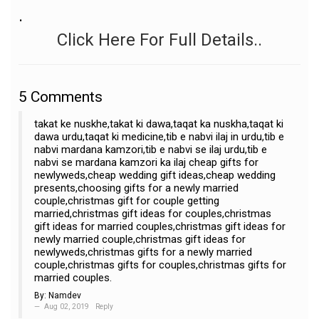
.
Click Here For Full Details..
5
Comments
takat ke nuskhe,takat ki dawa,taqat ka nuskha,taqat ki
dawa urdu,taqat ki medicine,tib e nabvi ilaj in urdu,tib e
nabvi mardana kamzori,tib e nabvi se ilaj urdu,tib e
nabvi se mardana kamzori ka ilaj cheap gifts for
newlyweds,cheap wedding gift ideas,cheap wedding
presents,choosing gifts for a newly married
couple,christmas gift for couple getting
married,christmas gift ideas for couples,christmas
gift ideas for married couples,christmas gift ideas for
newly married couple,christmas gift ideas for
newlyweds,christmas gifts for a newly married
couple,christmas gifts for couples,christmas gifts for
married couples.
By:
Namdev
Aug 02, 2019
Reply