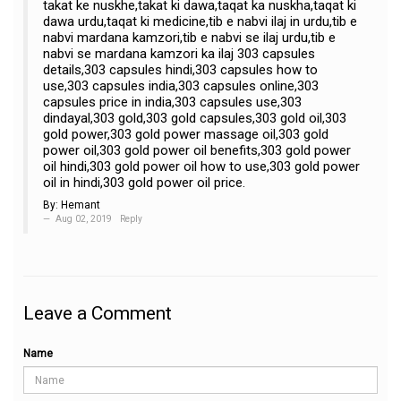
takat ke nuskhe,takat ki dawa,taqat ka nuskha,taqat ki
dawa urdu,taqat ki medicine,tib e nabvi ilaj in urdu,tib e
nabvi mardana kamzori,tib e nabvi se ilaj urdu,tib e
nabvi se mardana kamzori ka ilaj 303 capsules
details,303 capsules hindi,303 capsules how to
use,303 capsules india,303 capsules online,303
capsules price in india,303 capsules use,303
dindayal,303 gold,303 gold capsules,303 gold oil,303
gold power,303 gold power massage oil,303 gold
power oil,303 gold power oil benefits,303 gold power
oil hindi,303 gold power oil how to use,303 gold power
oil in hindi,303 gold power oil price.
By:
Hemant
Aug 02, 2019
Reply
Leave a Comment
Name