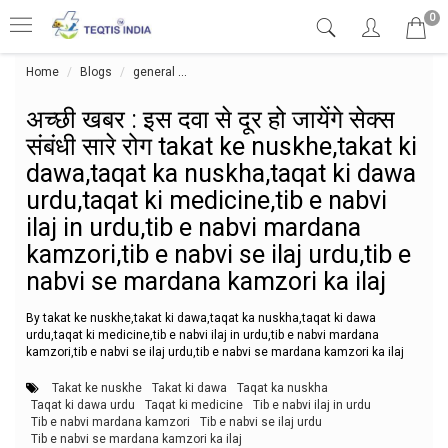
0
Home
Blogs
general
अच्छी खबर : इस दवा से दूर हो जायेंगे सेक्स संबंधी
अच्छी खबर : इस दवा से दूर हो जायेंगे सेक्स
संबंधी सारे रोग takat ke nuskhe,takat ki
dawa,taqat ka nuskha,taqat ki dawa
urdu,taqat ki medicine,tib e nabvi
ilaj in urdu,tib e nabvi mardana
kamzori,tib e nabvi se ilaj urdu,tib e
nabvi se mardana kamzori ka ilaj
By takat ke nuskhe,takat ki dawa,taqat ka nuskha,taqat ki dawa
urdu,taqat ki medicine,tib e nabvi ilaj in urdu,tib e nabvi mardana
kamzori,tib e nabvi se ilaj urdu,tib e nabvi se mardana kamzori ka ilaj
Takat ke nuskhe
Takat ki dawa
Taqat ka nuskha
Taqat ki dawa urdu
Taqat ki medicine
Tib e nabvi ilaj in urdu
Tib e nabvi mardana kamzori
Tib e nabvi se ilaj urdu
Tib e nabvi se mardana kamzori ka ilaj